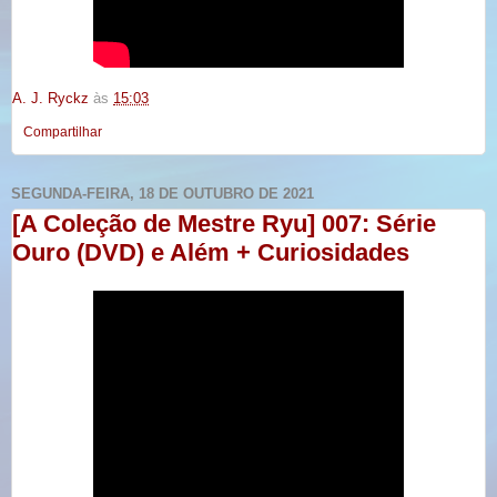
A. J. Ryckz
às
15:03
Compartilhar
SEGUNDA-FEIRA, 18 DE OUTUBRO DE 2021
[A Coleção de Mestre Ryu] 007: Série
Ouro (DVD) e Além + Curiosidades