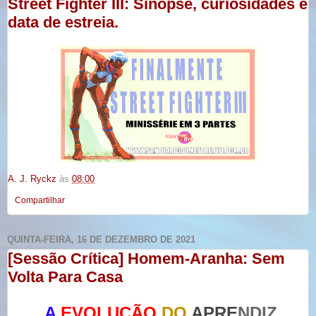
Street Fighter III: Sinopse, curiosidades e
data de estreia.
A. J. Ryckz
às
08:00
Compartilhar
QUINTA-FEIRA, 16 DE DEZEMBRO DE 2021
[Sessão Crítica] Homem-Aranha: Sem
Volta Para Casa
A
EVOLUÇÃO
DO
APRE
NDIZ