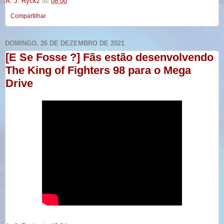
A. J. Ryckz
às
08:00
Compartilhar
DOMINGO, 26 DE DEZEMBRO DE 2021
[E Se Fosse ?] Fãs estão desenvolvendo
The King of Fighters 98 para o Mega
Drive