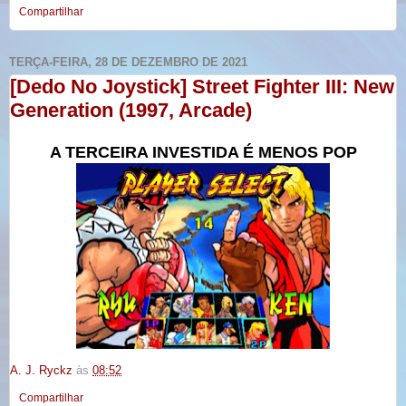
Compartilhar
TERÇA-FEIRA, 28 DE DEZEMBRO DE 2021
[Dedo No Joystick] Street Fighter III: New
Generation (1997, Arcade)
A TERCEIRA INVESTIDA É MENOS POP
A. J. Ryckz
às
08:52
Compartilhar