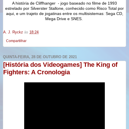
A história de Cliffhanger - jogo baseado no filme de 1993
estrelado por Silverster Stallone, conhecido como Risco Total por
aqui, e um trajeto de jogatinas entre os multisistemas: Sega CD,
Mega Drive e SNES.
A. J. Ryckz
às
18:24
Compartilhar
QUINTA-FEIRA, 28 DE OUTUBRO DE 2021
[História dos Videogames] The King of
Fighters: A Cronologia