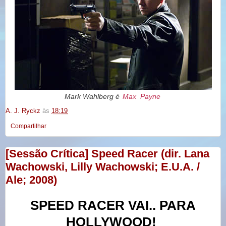
Mark Wahlberg é
Max
Payne
A. J. Ryckz
às
18:19
Compartilhar
[Sessão Crítica] Speed Racer (dir. Lana
Wachowski, Lilly Wachowski; E.U.A. /
Ale; 2008)
SPEED RACER VAI.. PARA
HOLLYWOOD!