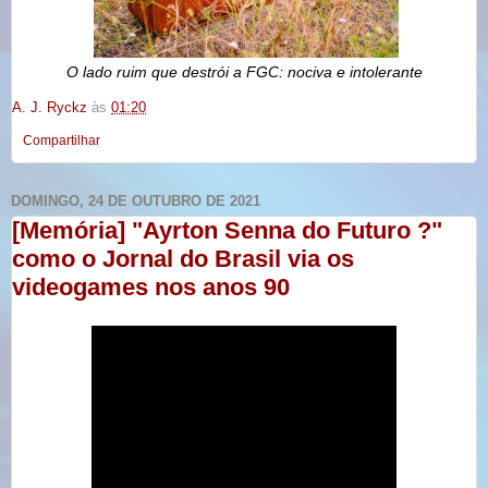
O lado ruim que destrói a FGC: nociva e intolerante
A. J. Ryckz
às
01:20
Compartilhar
DOMINGO, 24 DE OUTUBRO DE 2021
[Memória] "Ayrton Senna do Futuro ?"
como o Jornal do Brasil via os
videogames nos anos 90