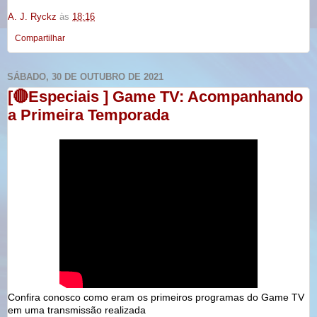
A. J. Ryckz
às
18:16
Compartilhar
SÁBADO, 30 DE OUTUBRO DE 2021
[🔴Especiais ] Game TV: Acompanhando
a Primeira Temporada
Confira conosco como eram os primeiros programas do Game TV
em uma transmissão realizada