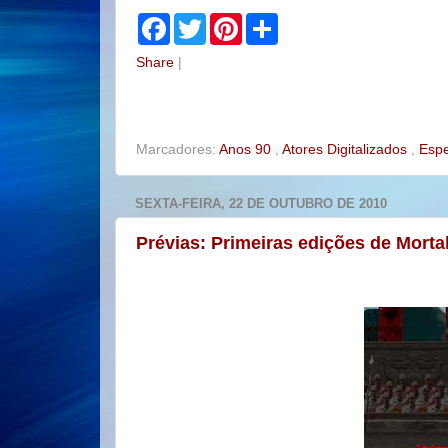
F
T
P
S
a
w
i
h
c
i
n
a
Share
|
e
t
t
r
b
t
e
e
o
e
r
o
r
e
k
s
t
Marcadores:
Anos 90
,
Atores Digitalizados
,
Espe
SEXTA-FEIRA, 22 DE OUTUBRO DE 2010
Prévias: Primeiras edições de Morta