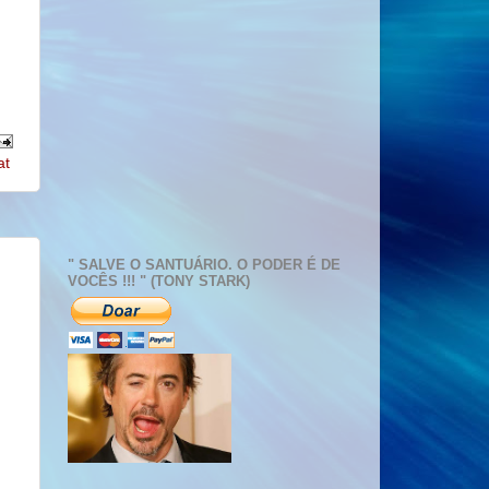
at
" SALVE O SANTUÁRIO. O PODER É DE
VOCÊS !!! " (TONY STARK)