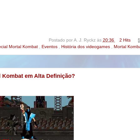
Postado por
A. J. Ryckz
às
20:36
2 Hits
cial Mortal Kombat
,
Eventos
,
História dos videogames
,
Mortal Komb
l Kombat em Alta Definição?