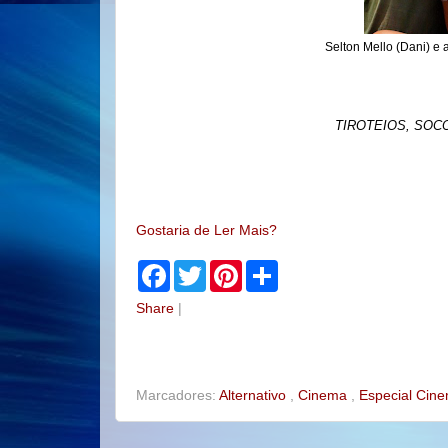
Selton Mello (Dani) e
TIROTEIOS, SOC
Gostaria de Ler Mais?
F
T
P
S
a
w
i
h
c
i
n
a
Share
|
e
t
t
r
b
t
e
e
o
e
r
o
r
e
k
s
t
Marcadores:
Alternativo
,
Cinema
,
Especial Cin