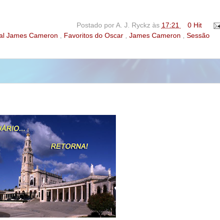
Postado por
A. J. Ryckz
às
17:21
0 Hit
ial James Cameron
,
Favoritos do Oscar
,
James Cameron
,
Sessão