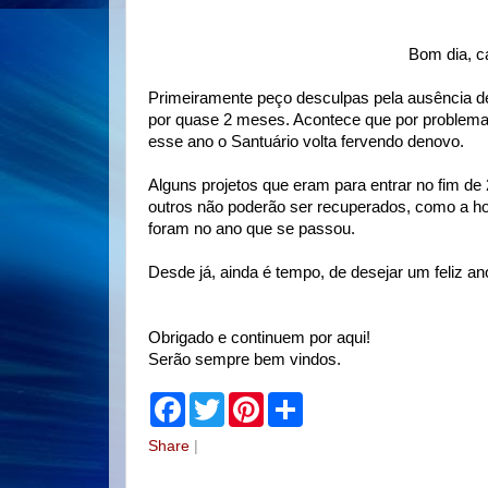
Bom dia, c
Primeiramente peço desculpas pela ausência d
por quase 2 meses. Acontece que por problemas 
esse ano o Santuário volta fervendo denovo.
Alguns projetos que eram para entrar no fim d
outros não poderão ser recuperados, como a
foram no ano que se passou.
Desde já, ainda é tempo, de desejar um feliz an
Obrigado e continuem por aqui!
Serão sempre bem vindos.
F
T
P
S
a
w
i
h
c
i
n
a
Share
|
e
t
t
r
b
t
e
e
o
e
r