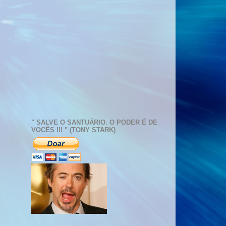
" SALVE O SANTUÁRIO. O PODER É DE
VOCÊS !!! " (TONY STARK)