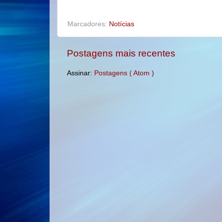
o
r
e
k
s
t
Marcadores:
Notícias
Postagens mais recentes
Assinar:
Postagens ( Atom )