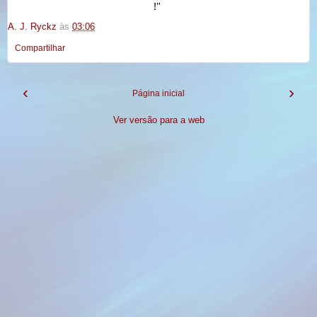
!" 
A. J. Ryckz
às
03:06
Compartilhar
‹
›
Página inicial
Ver versão para a web