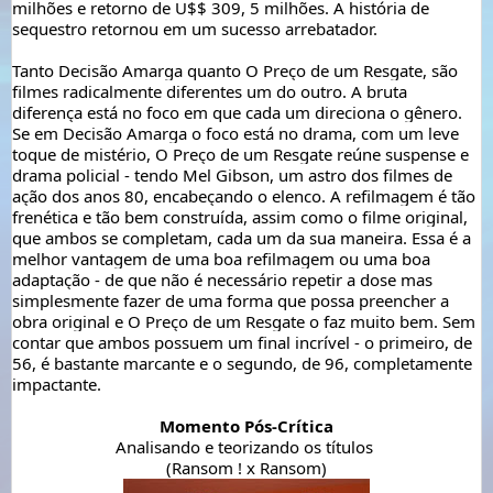
milhões e retorno de U$$ 309, 5 milhões. A história de 
sequestro retornou em um sucesso arrebatador.
Tanto Decisão Amarga quanto O Preço de um Resgate, são 
filmes radicalmente diferentes um do outro. A bruta 
diferença está no foco em que cada um direciona o gênero. 
Se em Decisão Amarga o foco está no drama, com um leve 
toque de mistério, O Preço de um Resgate reúne suspense e 
drama policial - tendo Mel Gibson, um astro dos filmes de 
ação dos anos 80, encabeçando o elenco. A refilmagem é tão 
frenética e tão bem construída, assim como o filme original, 
que ambos se completam, cada um da sua maneira. Essa é a 
melhor vantagem de uma boa refilmagem ou uma boa 
adaptação - de que não é necessário repetir a dose mas 
simplesmente fazer de uma forma que possa preencher a 
obra original e O Preço de um Resgate o faz muito bem. Sem 
contar que ambos possuem um final incrível - o primeiro, de 
56, é bastante marcante e o segundo, de 96, completamente 
impactante.
Momento Pós-Crítica
Analisando e teorizando os títulos 
(Ransom ! x Ransom)