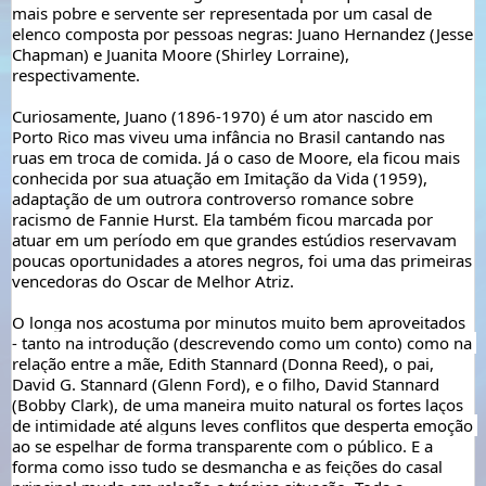
mais pobre e servente ser representada por um casal de 
elenco composta por pessoas negras: Juano Hernandez (Jesse 
Chapman) e Juanita Moore (Shirley Lorraine), 
respectivamente. 
Curiosamente, Juano (1896-1970) é um ator nascido em 
Porto Rico mas viveu uma infância no Brasil cantando nas 
ruas em troca de comida. Já o caso de Moore, ela ficou mais 
conhecida por sua atuação em Imitação da Vida (1959), 
adaptação de um outrora controverso romance sobre 
racismo de Fannie Hurst. Ela também ficou marcada por 
atuar em um período em que grandes estúdios reservavam 
poucas oportunidades a atores negros, foi uma das primeiras 
vencedoras do Oscar de Melhor Atriz.
O longa nos acostuma por minutos muito bem aproveitados 
- tanto na introdução (descrevendo como um conto) como na 
relação entre a mãe, Edith Stannard (
Donna Reed
), o pai, 
David G. Stannard (Glenn Ford), e o filho, David Stannard 
(Bobby Clark), de uma maneira muito natural os fortes laços 
de intimidade até alguns leves conflitos que desperta emoção 
ao se espelhar de forma transparente com o público. E a 
forma como isso tudo se desmancha e as feições do casal 