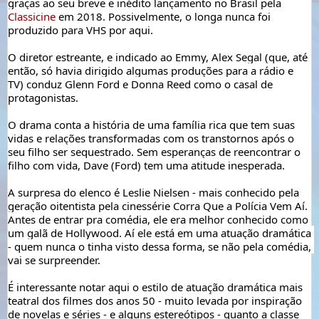
graças ao seu breve e inédito lançamento no Brasil pela 
Classicine
 em 2018. Possivelmente, o longa nunca foi 
produzido para VHS por aqui. 
O diretor estreante, e indicado ao Emmy, Alex Segal (que, até 
então, só havia dirigido algumas produções para a rádio e 
TV) conduz Glenn Ford e Donna Reed como o casal de 
protagonistas.
O drama conta a história de uma família rica que tem suas 
vidas e relações transformadas com os transtornos após o 
seu filho ser sequestrado. Sem esperanças de reencontrar o 
filho com vida, Dave (Ford) tem uma atitude inesperada. 
A surpresa do elenco é Leslie Nielsen - mais conhecido pela 
geração oitentista pela cinessérie Corra Que a Polícia Vem Aí. 
Antes de entrar pra comédia, ele era melhor conhecido como 
um galã de Hollywood. Aí ele está em uma atuação dramática 
- quem nunca o tinha visto dessa forma, se não pela comédia, 
vai se surpreender.
É interessante notar aqui o estilo de atuação dramática mais 
teatral dos filmes dos anos 50 - muito levada por inspiração 
de novelas e séries - e alguns estereótipos - quanto a classe 