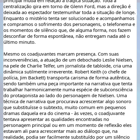
principal muda em relação a trágica situação. Toda a 
centralização gira em torno de Glenn Ford, mas a direção é 
deixada ao espectador testemunhar toda a situação de longe. 
Enquanto o mistério tenta ser solucionado e acompanhamos 
e compramos o sofrimento dos personagens, o telefonema e 
os momentos de silêncio que, de alguma forma, nos fazem 
desconfiar de forma espontânea, não entregam nada até o 
último minuto.  
Mesmo os coadjuvantes marcam presença. Com suas 
inconveniências, a atuação de um debochado Leslie Nielsen, 
na pele de Charlie Telfer, um jornalista de tabloide, cria uma 
dinâmica sutilmente irreverente. Robert Keith (o chefe de 
polícia, Jim Backett) 
transporta carisma de forma autêntica, 
sendo também uma peça importante na narrativa que tenta 
trabalhar harmonicamente numa espécie de subconsciência 
do protagonista ao lado do personagem de Nielsen. Uma 
técnica de narrativa que procurava acrescentar algo sonoro 
que substituísse o subtexto, muito comum em pequenos 
dramas daquela era do cinema - às vezes, o coadjuvante 
tentava apresentar as qualidades encontradas no 
personagem principal ou em um momento de reflexão eles 
estavam ali para acrescentar mais ao diálogo que, na 
realidade, podia ser facilmente substituído por um silêncio 