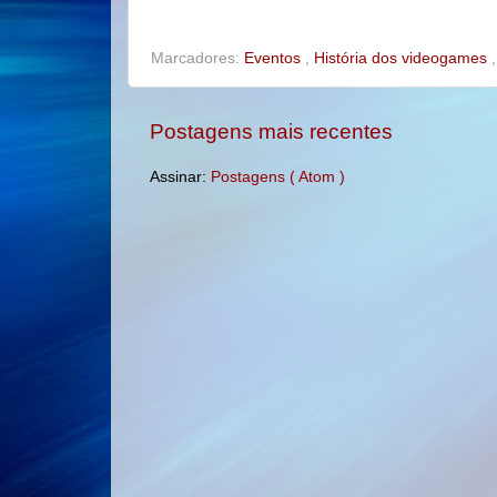
o
e
r
o
r
e
k
s
t
Marcadores:
Eventos
,
História dos videogames
Postagens mais recentes
Assinar:
Postagens ( Atom )