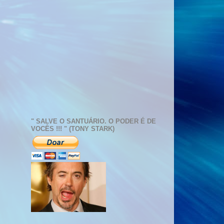
" SALVE O SANTUÁRIO. O PODER É DE
VOCÊS !!! " (TONY STARK)