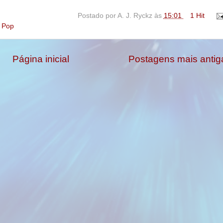
Postado por
A. J. Ryckz
às
15:01
1 Hit
,
Pop
Página inicial
Postagens mais antig