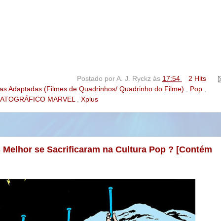
Postado por
A. J. Ryckz
às
17:54
2 Hits
as Adaptadas (Filmes de Quadrinhos/ Quadrinho do Filme)
,
Pop
,
MATOGRÁFICO MARVEL
,
Xplus
s Melhor se Sacrificaram na Cultura Pop ? [Contém