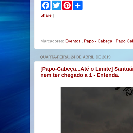
F
T
P
S
a
w
i
h
c
i
n
a
Share
|
e
t
t
r
b
t
e
e
o
e
r
o
r
e
k
s
t
Marcadores:
Eventos
,
Papo - Cabeça
,
Papo Ca
QUARTA-FEIRA, 24 DE ABRIL DE 2019
[Papo-Cabeça...Até o Limite] Santu
nem ter chegado a 1 - Entenda.