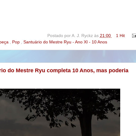
Postado por
A. J. Ryckz
às
21:00
1 Hit
beça
,
Pop
,
Santuário do Mestre Ryu - Ano XI - 10 Anos
ário do Mestre Ryu completa 10 Anos, mas poderia