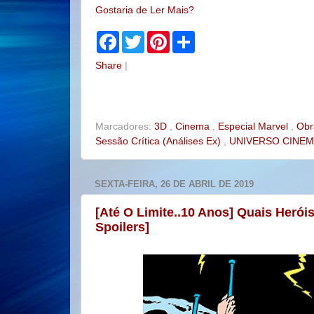
Gostaria de Ler Mais?
F
T
P
S
a
w
i
h
c
i
n
a
Share
|
e
t
t
r
b
t
e
e
o
e
r
o
r
e
k
s
t
Marcadores:
3D
,
Cinema
,
Especial Marvel
,
Obr
Sessão Crítica (Análises Ex)
,
UNIVERSO CINE
SEXTA-FEIRA, 26 DE ABRIL DE 2019
[Até O Limite..10 Anos] Quais Herói
Spoilers]