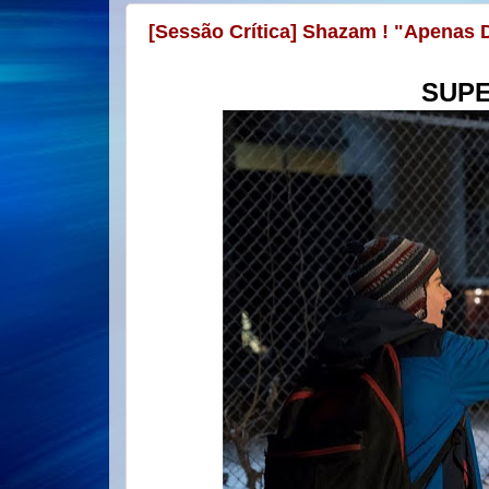
[Sessão Crítica] Shazam ! "Apenas D
SUPE