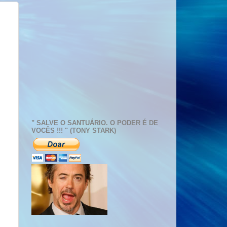
" SALVE O SANTUÁRIO. O PODER É DE
VOCÊS !!! " (TONY STARK)