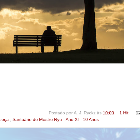
Postado por
A. J. Ryckz
às
10:00
1 Hit
beça
,
Santuário do Mestre Ryu - Ano XI - 10 Anos