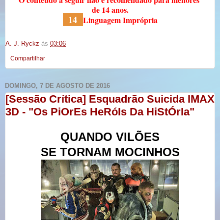
de 14 anos.
14
Linguagem Imprópria
A. J. Ryckz
às
03:06
Compartilhar
DOMINGO, 7 DE AGOSTO DE 2016
[Sessão Crítica] Esquadrão Suicida IMAX
3D - "Os PiOrEs HeRóIs Da HiStÓrIa"
QUANDO VILÕES
SE TORNAM MOCINHOS