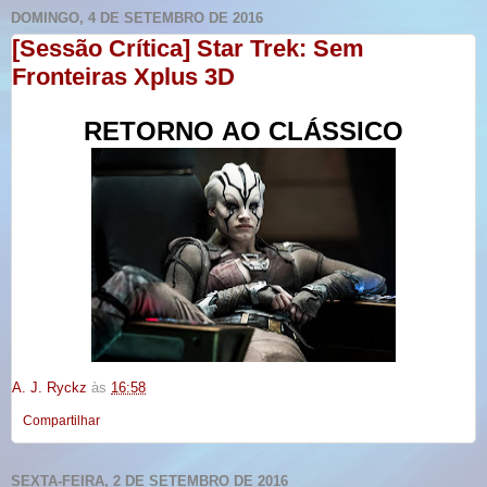
DOMINGO, 4 DE SETEMBRO DE 2016
[Sessão Crítica] Star Trek: Sem
Fronteiras Xplus 3D
RETORNO
AO CLÁSSICO
A. J. Ryckz
às
16:58
Compartilhar
SEXTA-FEIRA, 2 DE SETEMBRO DE 2016