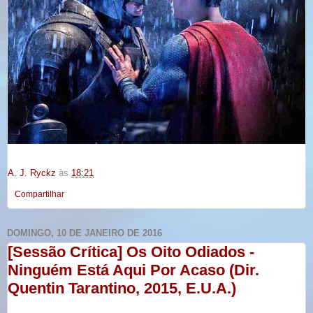
A. J. Ryckz
às
18:21
Compartilhar
DOMINGO, 10 DE JANEIRO DE 2016
[Sessão Crítica] Os Oito Odiados -
Ninguém Está Aqui Por Acaso (Dir.
Quentin Tarantino, 2015, E.U.A.)