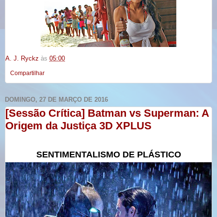
A. J. Ryckz
às
05:00
Compartilhar
DOMINGO, 27 DE MARÇO DE 2016
[Sessão Crítica] Batman vs Superman: A
Origem da Justiça 3D XPLUS
SENTIMENTALISMO
DE PLÁSTICO