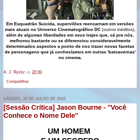
Em Esquadrão Suicida, supervilões reencarnam em versões
mais atuais no Universo Cinematográfico DC
(outros inéditos)
,
além de algumas liberdades em seus trajes que, cá pra nós,
melhorou bastante ou se diferenciou consideravelmente
determinados aspectos a ponto de nos trazer novas facetas
de personagens que já conhecíamos em outras 'batcavernas'
no cinema.
A. J. Ryckz
às
20:00
Compartilhar
SÁBADO, 30 DE JULHO DE 2016
[Sessão Crítica] Jason Bourne - "Você
Conhece o Nome Dele"
UM HOMEM