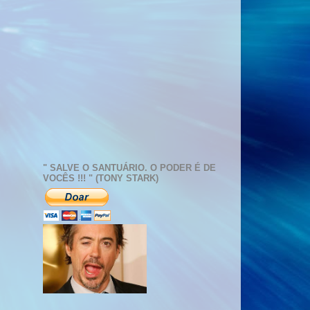
" SALVE O SANTUÁRIO. O PODER É DE
VOCÊS !!! " (TONY STARK)