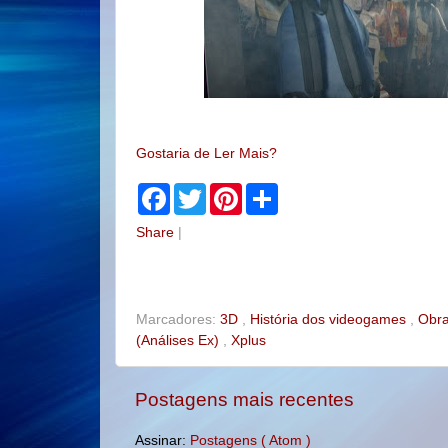
Gostaria de Ler Mais?
F
T
P
S
a
w
i
h
c
i
n
a
Share
|
e
t
t
r
b
t
e
e
o
e
r
o
r
e
k
s
t
Marcadores:
3D
,
História dos videogames
,
Obra
(Análises Ex)
,
Xplus
Postagens mais recentes
Assinar:
Postagens ( Atom )