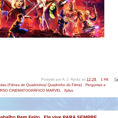
Postado por
A. J. Ryckz
às
12:28
1 Hit
das (Filmes de Quadrinhos/ Quadrinho do Filme)
,
Perguntas e
ERSO CINEMATOGRÁFICO MARVEL
,
Xplus
abalho Bem Feito.. Ele vive PARA SEMPRE