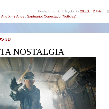
Postado por
A. J. Ryckz
às
20:43
2 Hits
- Ano X - 9 Anos
,
Santuário: Conectado (Notícias)
US 3D
TA NOSTALGIA