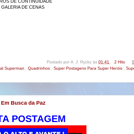
ROS DE CONTINUIDADE
GALERIA DE CENAS
Postado por
A. J. Ryckz
às
01:41
2 Hits
ial Superman
,
Quadrinhos
,
Super Postagens Para Super Heróis
,
Sup
V: Em Busca da Paz
TA POSTAGEM