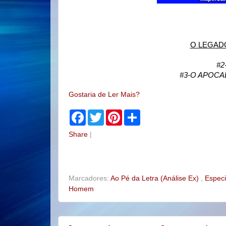
O LEGAD
#2
#3-O APOCA
Gostaria de Ler Mais?
F
T
P
S
a
w
i
h
c
i
n
a
Share
|
e
t
t
r
b
t
e
e
o
e
r
o
r
e
k
s
t
Marcadores:
Ao Pé da Letra (Análise Ex)
,
Espec
Homem