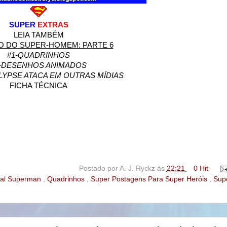
SUPER
EXTRAS
LEIA TAMBÉM
O DO SUPER-HOMEM: PARTE 6
#
1-QUADRINHOS
-DESENHOS ANIMADOS
LYPSE ATACA EM OUTRAS MÍDIAS
FICHA TÉCNICA
Postado por
A. J. Ryckz
às
22:21
0 Hit
ial Superman
,
Quadrinhos
,
Super Postagens Para Super Heróis
,
Sup