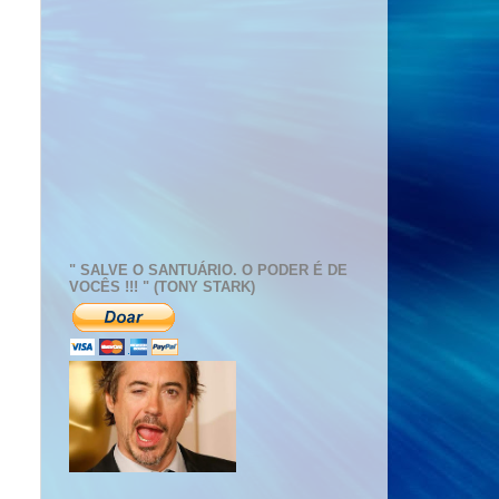
" SALVE O SANTUÁRIO. O PODER É DE
VOCÊS !!! " (TONY STARK)