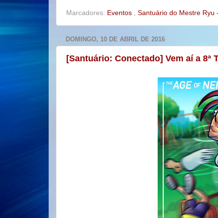
k
s
t
Marcadores:
Eventos
,
Santuário do Mestre Ryu -
DOMINGO, 10 DE ABRIL DE 2016
[Santuário: Conectado] Vem aí a 8ª