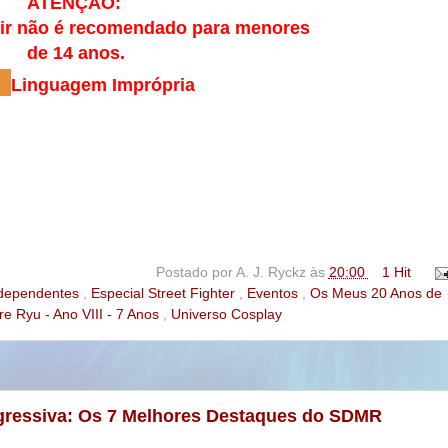
ATENÇÃO:
ir não é recomendado para menores
de 14 anos.
4
Linguagem Imprópria
Postado por
A. J. Ryckz
às
20:00
1 Hit
Independentes
,
Especial Street Fighter
,
Eventos
,
Os Meus 20 Anos de
re Ryu - Ano VIII - 7 Anos
,
Universo Cosplay
gressiva: Os 7 Melhores Destaques do SDMR