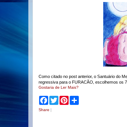
Como citado no post anterior, o Santuário do 
regressiva para o FURACÃO, escolhemos os 7 
Gostaria de Ler Mais?
F
T
P
S
a
w
i
h
c
i
n
a
Share
|
e
t
t
r
b
t
e
e
o
e
r
o
r
e