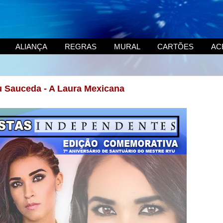
ALIANÇA
REGRAS
MURAL
CARTÕES
AC
Lu Sauceda - A Laura Mexicana