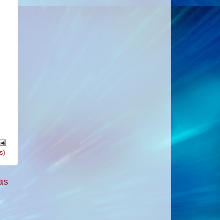
s)
as