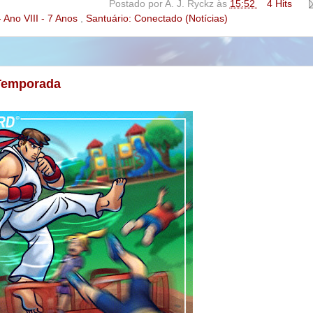
Postado por
A. J. Ryckz
às
15:52
4 Hits
 Ano VIII - 7 Anos
,
Santuário: Conectado (Notícias)
 Temporada