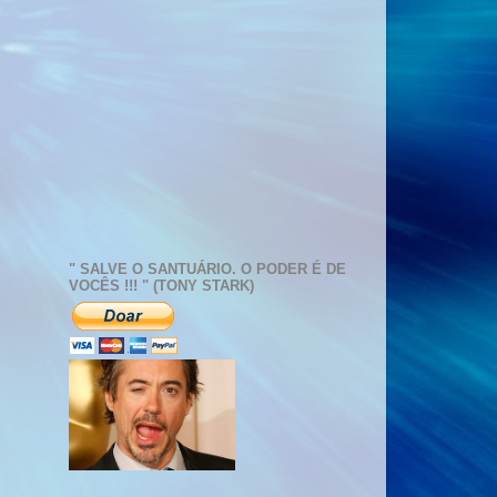
" SALVE O SANTUÁRIO. O PODER É DE
VOCÊS !!! " (TONY STARK)