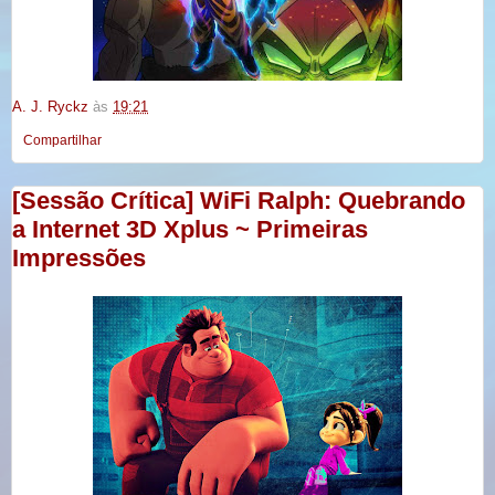
A. J. Ryckz
às
19:21
Compartilhar
[Sessão Crítica] WiFi Ralph: Quebrando
a Internet 3D Xplus ~ Primeiras
Impressões