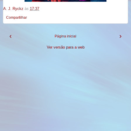
A. J. Ryckz
às
17:37
Compartilhar
‹
›
Página inicial
Ver versão para a web