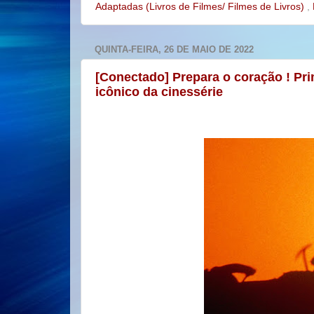
Adaptadas (Livros de Filmes/ Filmes de Livros)
,
QUINTA-FEIRA, 26 DE MAIO DE 2022
[Conectado] Prepara o coração ! Pr
icônico da cinessérie