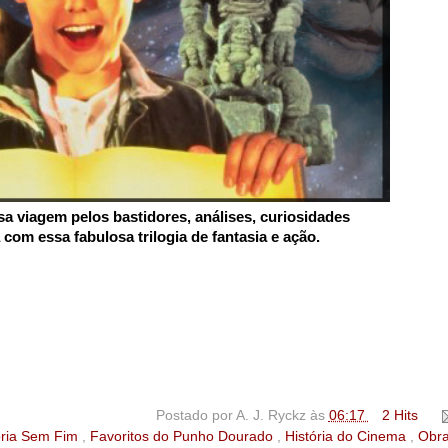
 viagem pelos bastidores, análises, curiosidades
com essa fabulosa trilogia de fantasia e ação.
Postado por
A. J. Ryckz
às
06:17
2 Hits
tória Sem Fim
,
Favoritos do Punho Dourado
,
História do Cinema
,
Obr