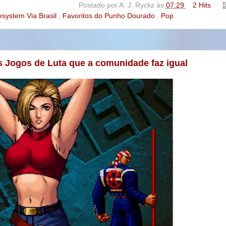
Postado por
A. J. Ryckz
às
07:29
2 Hits
esystem Via Brasil
,
Favoritos do Punho Dourado
,
Pop
s Jogos de Luta que a comunidade faz igual