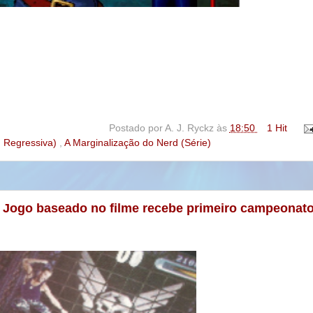
Postado por
A. J. Ryckz
às
18:50
1 Hit
m Regressiva)
,
A Marginalização do Nerd (Série)
 - Jogo baseado no filme recebe primeiro campeonat