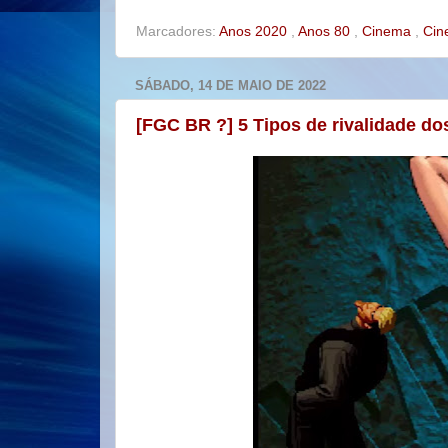
k
s
t
Marcadores:
Anos 2020
,
Anos 80
,
Cinema
,
Cin
SÁBADO, 14 DE MAIO DE 2022
[FGC BR ?] 5 Tipos de rivalidade do