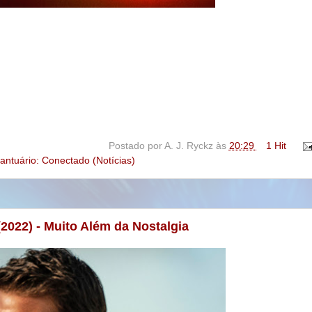
Postado por
A. J. Ryckz
às
20:29
1 Hit
antuário: Conectado (Notícias)
(2022) - Muito Além da Nostalgia