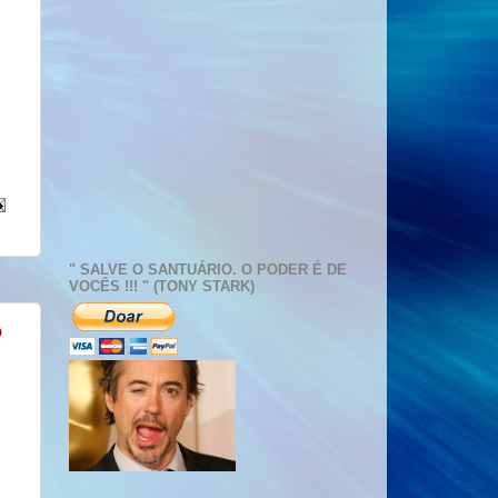
" SALVE O SANTUÁRIO. O PODER É DE
VOCÊS !!! " (TONY STARK)
o