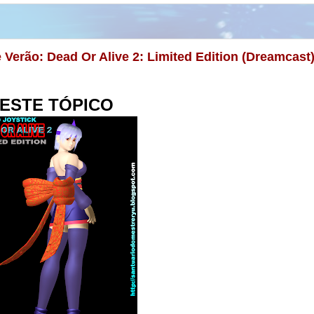
 Verão: Dead Or Alive 2: Limited Edition (Dreamcast)
ESTE TÓPICO