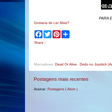
PARA 
Gostaria de Ler Mais?
F
T
P
S
a
w
i
h
c
i
n
a
Share
|
e
t
t
r
b
t
e
e
o
e
r
o
r
e
k
s
t
Marcadores:
Dead Or Alive
,
Dedo no Joystick (A
Postagens mais recentes
Assinar:
Postagens ( Atom )