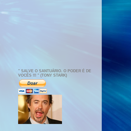
" SALVE O SANTUÁRIO. O PODER É DE
VOCÊS !!! " (TONY STARK)