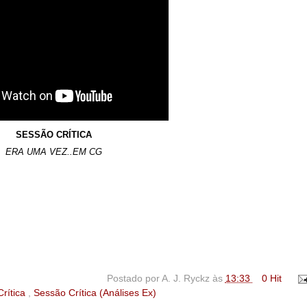
SESSÃO CRÍTICA
ERA UMA VEZ..EM CG
Postado por
A. J. Ryckz
às
13:33
0 Hit
rítica
,
Sessão Crítica (Análises Ex)