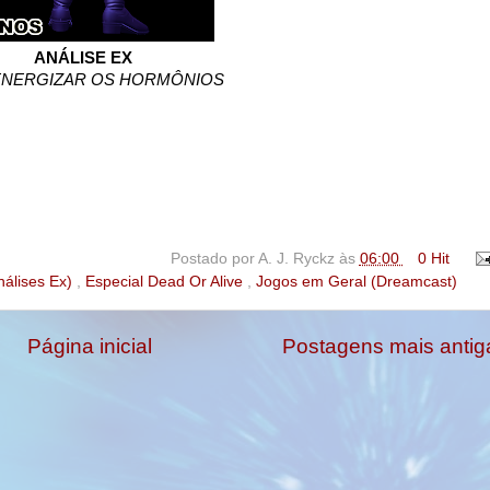
ANÁLISE EX
ENERGIZAR OS HORMÔNIOS
Postado por
A. J. Ryckz
às
06:00
0 Hit
nálises Ex)
,
Especial Dead Or Alive
,
Jogos em Geral (Dreamcast)
Página inicial
Postagens mais antig