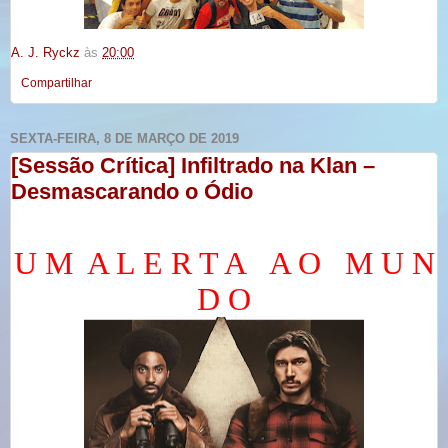
A. J. Ryckz
às
20:00
Compartilhar
SEXTA-FEIRA, 8 DE MARÇO DE 2019
[Sessão Crítica] Infiltrado na Klan –
Desmascarando o Ódio
U M
A L E R T A
A O
M U N
D O