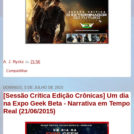
A. J. Ryckz
às
21:56
Compartilhar
DOMINGO, 5 DE JULHO DE 2015
[Sessão Crítica Edição Crônicas] Um dia
na Expo Geek Beta - Narrativa em Tempo
Real (21/06/2015)