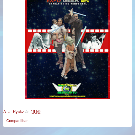
A. J. Ryckz
às
19:59
Compartilhar