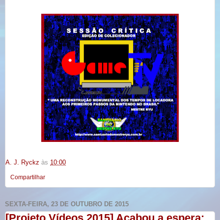
A. J. Ryckz
às
10:00
Compartilhar
SEXTA-FEIRA, 23 DE OUTUBRO DE 2015
[Projeto Vídeos 2015] Acabou a espera: