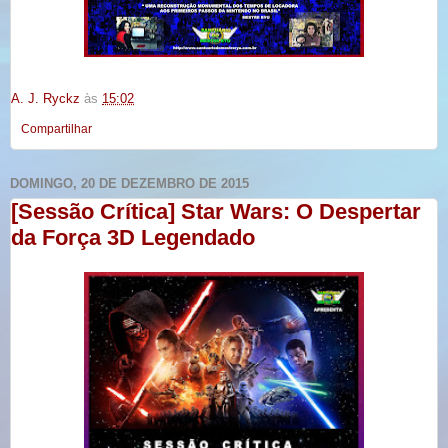
A. J. Ryckz
às
15:02
Compartilhar
DOMINGO, 20 DE DEZEMBRO DE 2015
[Sessão Crítica] Star Wars: O Despertar
da Força 3D Legendado