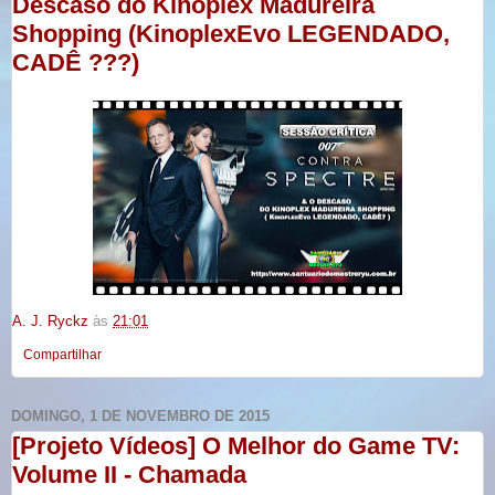
Descaso do Kinoplex Madureira
Shopping (KinoplexEvo LEGENDADO,
CADÊ ???)
A. J. Ryckz
às
21:01
Compartilhar
DOMINGO, 1 DE NOVEMBRO DE 2015
[Projeto Vídeos] O Melhor do Game TV:
Volume II - Chamada