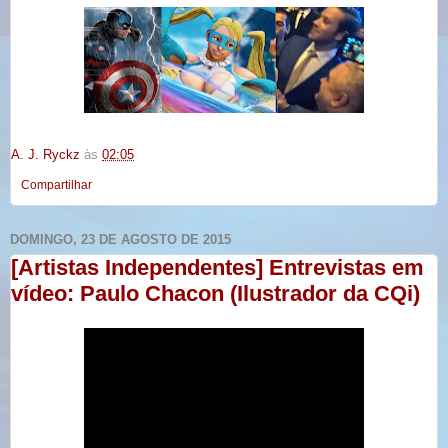
A. J. Ryckz
às
02:05
Compartilhar
DOMINGO, 23 DE AGOSTO DE 2015
[Artistas Independentes] Entrevistas em
vídeo: Paulo Chacon (Ilustrador da CQi)