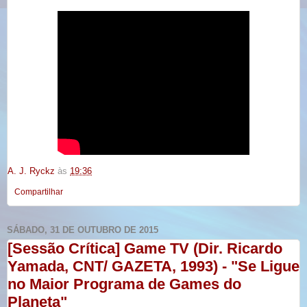
A. J. Ryckz
às
19:36
Compartilhar
SÁBADO, 31 DE OUTUBRO DE 2015
[Sessão Crítica] Game TV (Dir. Ricardo
Yamada, CNT/ GAZETA, 1993) - "Se Ligue
no Maior Programa de Games do
Planeta"