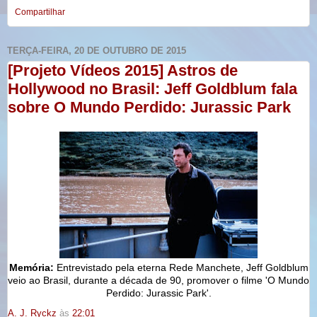
Compartilhar
TERÇA-FEIRA, 20 DE OUTUBRO DE 2015
[Projeto Vídeos 2015] Astros de
Hollywood no Brasil: Jeff Goldblum fala
sobre O Mundo Perdido: Jurassic Park
Memória:
Entrevistado pela eterna Rede Manchete, Jeff Goldblum
veio ao Brasil, durante a década de 90, promover o filme 'O Mundo
Perdido: Jurassic Park'.
A. J. Ryckz
às
22:01