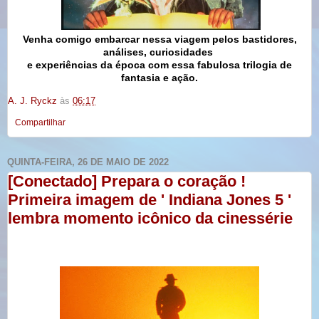
Venha comigo embarcar nessa viagem pelos bastidores,
análises, curiosidades
e experiências da época com essa fabulosa trilogia de
fantasia e ação.
A. J. Ryckz
às
06:17
Compartilhar
QUINTA-FEIRA, 26 DE MAIO DE 2022
[Conectado] Prepara o coração !
Primeira imagem de ' Indiana Jones 5 '
lembra momento icônico da cinessérie