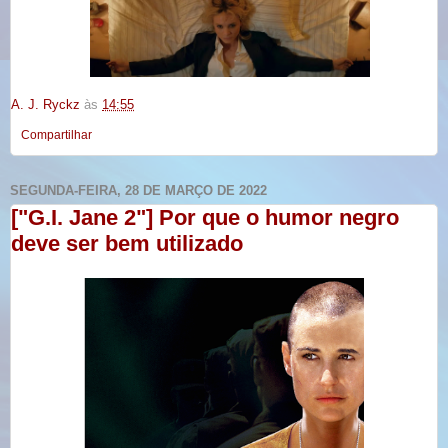
A. J. Ryckz
às
14:55
Compartilhar
SEGUNDA-FEIRA, 28 DE MARÇO DE 2022
["G.I. Jane 2"] Por que o humor negro
deve ser bem utilizado