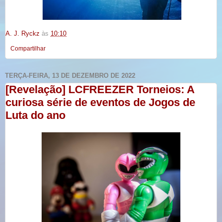
A. J. Ryckz
às
10:10
Compartilhar
TERÇA-FEIRA, 13 DE DEZEMBRO DE 2022
[Revelação] LCFREEZER Torneios: A
curiosa série de eventos de Jogos de
Luta do ano