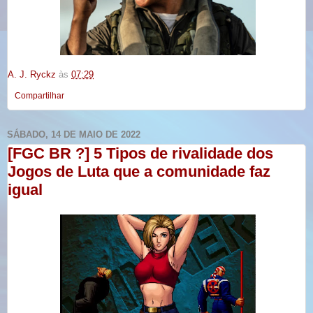
A. J. Ryckz
às
07:29
Compartilhar
SÁBADO, 14 DE MAIO DE 2022
[FGC BR ?] 5 Tipos de rivalidade dos
Jogos de Luta que a comunidade faz
igual