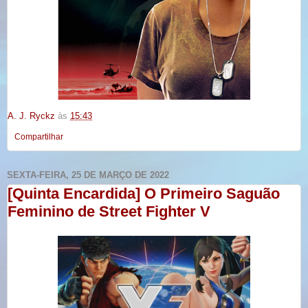
A. J. Ryckz
às
15:43
Compartilhar
SEXTA-FEIRA, 25 DE MARÇO DE 2022
[Quinta Encardida] O Primeiro Saguão
Feminino de Street Fighter V