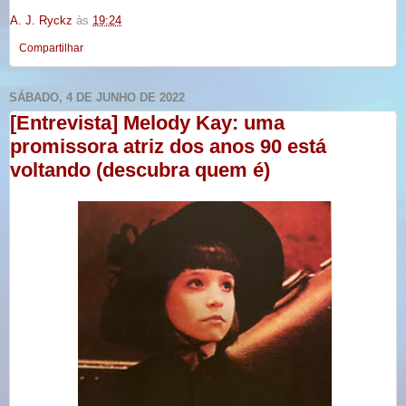
A. J. Ryckz
às
19:24
Compartilhar
SÁBADO, 4 DE JUNHO DE 2022
[Entrevista] Melody Kay: uma
promissora atriz dos anos 90 está
voltando (descubra quem é)