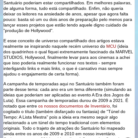
Santuário poderiam estar compartilhados. Em melhores palavras,
de alguma forma, tudo está compartilhado. Enfim, não queria
deixar os leitores na ansiedade de anos, apesar que agora falta
pouco: basta só um ou dois anos de preparação pelo menos para
lançar esses projetos que estão tendo aquele digno cuidado de
"produção de Hollywood".
E esse conceito de universo compartilhado dos artigos estava
realmente se inspirando naquele recém universo do
MCU
(ideia
dos quadrinhos o qual fiquei extremamente fascinado da MARVEL
STUDIOS, Hollywood, finalmente levar para aos cinemas a achei
que isso poderia realmente funcionar nos textos - sempre
interligando links e mais links, o que é cansativo mas sempre
ajudou o engajamento de certa forma).
A campanha de temporadas aqui no Santuário também foram
parte desse tema: cada ano era um tema diferente (simulando as
ideias que poderiam ser aplicadas ao evento A Era dos Jogos de
Luta). Essa campanha de temporadas durou de 2009 a 2021. É
notado que entre
os nossos documentos de Inventário
, foi
cogitado o título (também disfarçado ou fantasia) de "Túnel do
Tempo: A Lista Mestra" pois a ideia era mesmo seguir algo
relacionado a um túnel do tempo tradicional com elementos
originais. Todo o trajeto de atrações do Santuário foi mapeado
ainda entre os anos de 2009 e 2010 em nosso inventário.