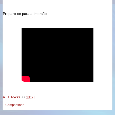
Prepare-se para a imersão.
A. J. Ryckz
às
13:50
Compartilhar