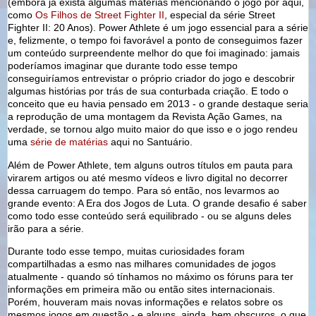
(embora já exista algumas matérias mencionando o jogo por aqui,
como
Os Filhos de Street Fighter II
, especial da série Street
Fighter II: 20 Anos). Power Athlete é um jogo essencial para a série
e, felizmente, o tempo foi favorável a ponto de conseguimos fazer
um conteúdo surpreendente melhor do que foi imaginado: jamais
poderíamos imaginar que durante todo esse tempo
conseguiríamos entrevistar o próprio criador do jogo e descobrir
algumas histórias por trás de sua conturbada criação. E todo o
conceito que eu havia pensado em 2013 - o grande destaque seria
a reprodução de uma montagem da Revista Ação Games, na
verdade, se tornou algo muito maior do que isso e o jogo rendeu
uma
série de matérias
aqui no Santuário.
Além de Power Athlete, tem alguns outros títulos em pauta para
virarem artigos ou até mesmo vídeos e livro digital no decorrer
dessa carruagem do tempo. Para só então, nos levarmos ao
grande evento: A Era dos Jogos de Luta. O grande desafio é saber
como todo esse conteúdo será equilibrado - ou se alguns deles
irão para a série.
Durante todo esse tempo, muitas curiosidades foram
compartilhadas a esmo nas milhares comunidades de jogos
atualmente - quando só tínhamos no máximo os fóruns para ter
informações em primeira mão ou então sites internacionais.
Porém, houveram mais novas informações e relatos sobre os
mesmos jogos em questão - e alguns, ainda, bem obscuros, o que