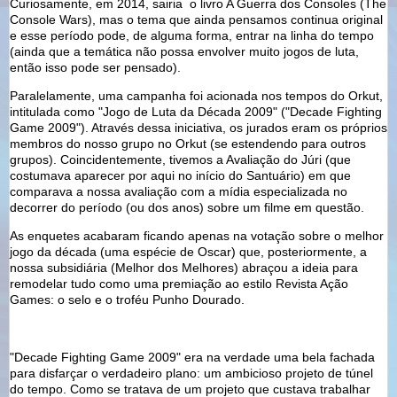
Curiosamente, em 2014, sairia o livro A Guerra dos Consoles (The
Console Wars), mas o tema que ainda pensamos continua original
e esse período pode, de alguma forma, entrar na linha do tempo
(ainda que a temática não possa envolver muito jogos de luta,
então isso pode ser pensado).
Paralelamente, uma campanha foi acionada nos tempos do Orkut,
intitulada como "Jogo de Luta da Década 2009" ("Decade Fighting
Game 2009"). Através dessa iniciativa, os jurados eram os próprios
membros do nosso grupo no Orkut (se estendendo para outros
grupos). Coincidentemente, tivemos a Avaliação do Júri (que
costumava aparecer por aqui no início do Santuário) em que
comparava a nossa avaliação com a mídia especializada no
decorrer do período (ou dos anos) sobre um filme em questão.
As enquetes acabaram ficando apenas na votação sobre o melhor
jogo da década (uma espécie de Oscar) que, posteriormente, a
nossa subsidiária (Melhor dos Melhores) abraçou a ideia para
remodelar tudo como uma premiação ao estilo Revista Ação
Games: o selo e o troféu Punho Dourado.
"Decade Fighting Game 2009" era na verdade uma bela fachada
para disfarçar o verdadeiro plano: um ambicioso projeto de túnel
do tempo. Como se tratava de um projeto que custava trabalhar