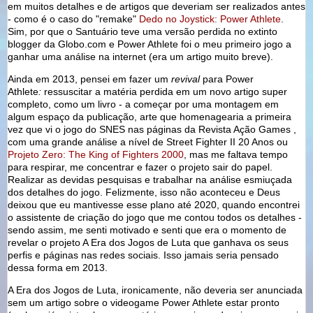
em muitos detalhes e de artigos que deveriam ser realizados antes
- como é o caso do "remake"
Dedo no Joystick: Power Athlete
.
Sim, por que o Santuário teve uma versão perdida no extinto
blogger da Globo.com e Power Athlete foi o meu primeiro jogo a
ganhar uma análise na internet (era um artigo muito breve).
Ainda em 2013, pensei em fazer um
revival
para Power
Athlete
:
ressuscitar a matéria perdida em um novo artigo super
completo, como um livro - a começar por uma montagem em
algum espaço da publicação, arte que homenagearia a primeira
vez que vi o jogo do SNES nas páginas da Revista Ação Games ,
com uma grande análise a nível de Street Fighter II 20 Anos ou
Projeto Zero: The King of Fighters 2000
, mas me faltava tempo
para respirar, me concentrar e fazer o projeto sair do papel.
Realizar as devidas pesquisas e trabalhar na análise esmiuçada
dos detalhes do jogo. Felizmente, isso não aconteceu e Deus
deixou que eu mantivesse esse plano até 2020, quando encontrei
o assistente de criação do jogo que me contou todos os detalhes -
sendo assim, me senti motivado e senti que era o momento de
revelar o projeto A Era dos Jogos de Luta que ganhava os seus
perfis e páginas nas redes sociais. Isso jamais seria pensado
dessa forma em 2013.
A Era dos Jogos de Luta, ironicamente, não deveria ser anunciada
sem um artigo sobre o videogame Power Athlete estar pronto