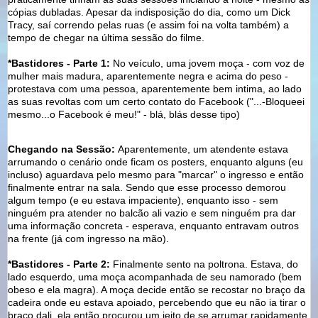
cópias dubladas. Apesar da indisposição do dia, como um Dick
Tracy, saí correndo pelas ruas (e assim foi na volta também) a
tempo de chegar na última sessão do filme.
*Bastidores - Parte 1:
No veículo, uma jovem moça - com voz de
mulher mais madura, aparentemente negra e acima do peso -
protestava com uma pessoa, aparentemente bem intima, ao lado
as suas revoltas com um certo contato do Facebook ("...-Bloqueei
mesmo...o Facebook é meu!" - blá, blás desse tipo)
Chegando na Sessão:
Aparentemente, um atendente estava
arrumando o cenário onde ficam os posters, enquanto alguns (eu
incluso) aguardava pelo mesmo para "marcar" o ingresso e então
finalmente entrar na sala. Sendo que esse processo demorou
algum tempo (e eu estava impaciente), enquanto isso - sem
ninguém pra atender no balcão ali vazio e sem ninguém pra dar
uma informação concreta - esperava, enquanto entravam outros
na frente (já com ingresso na mão).
*Bastidores - Parte 2:
Finalmente sento na poltrona. Estava, do
lado esquerdo, uma moça acompanhada de seu namorado (bem
obeso e ela magra). A moça decide então se recostar no braço da
cadeira onde eu estava apoiado, percebendo que eu não ia tirar o
braço dali, ela então procurou um jeito de se arrumar rapidamente,