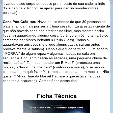
levando o seu corpo um pouco pro encosto da sua cadeira (não
dói e não cai o tronco, se ajeitar para não incomodar outras
pessoas).
Cena Pós-Créditos:
Havia pouco menos do que 80 pessoas na
plateia (ainda mais por ser a última sessão). Eu já estava ciente de
que não haveria cena pós-créditos no filme, mas mesmo assim
fiquei ali aguardando alguma coisa (curtindo um ótimo tema épico
composto por Marco Beltrami & Philip Glass). Todos ali
aguardavam ansiosos (notei que alguns casais saíram antes -
provavelmente já sabiam). Depois que tudo terminou.. um sonoro
"-PORRA!" de algum rapaz + algumas risadas na sala em
sequência. Enquanto descia as escadas, uma pequena chuva de
reclamações "-Tem que mandar um E-Mail !" (protestou uma
moça) ; "-Não viu na internet?" (continuou a moça), "-Se não vai
continuar.. pra quê fazer ? " (protestos de uma outra moça); "-Não
gostei !" "-Pior filme da Marvel !" (disse o que estava há duas
cadeiras à esquerda). Comentários desse tipo.
Ficha Técnica