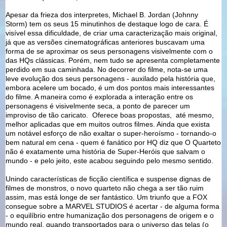
Apesar da frieza dos interpretes, Michael B. Jordan (Johnny
Storm) tem os seus 15 minutinhos de destaque logo de cara. É
visível essa dificuldade, de criar uma caracterização mais original,
já que as versões cinematográficas anteriores buscavam uma
forma de se aproximar os seus personagens visivelmente com o
das HQs clássicas. Porém, nem tudo se apresenta completamente
perdido em sua caminhada. No decorrer do filme, nota-se uma
leve evolução dos seus personagens - auxilado pela história que,
embora acelere um bocado, é um dos pontos mais interessantes
do filme. A maneira como é explorada a interação entre os
personagens é visivelmente seca, a ponto de parecer um
improviso de tão caricato. Oferece boas propostas, até mesmo,
melhor aplicadas que em muitos outros filmes. Ainda que exista
um notável esforço de não exaltar o super-heroísmo - tornando-o
bem natural em cena - quem é fanático por HQ diz que O Quarteto
não é exatamente uma história de Super-Heróis que salvam o
mundo - e pelo jeito, este acabou seguindo pelo mesmo sentido.
Unindo características de ficção científica e suspense dignas de
filmes de monstros, o novo quarteto não chega a ser tão ruim
assim, mas está longe de ser fantástico. Um triunfo que a FOX
consegue sobre a MARVEL STUDIOS é acertar - de alguma forma
- o equilíbrio entre humanização dos personagens de origem e o
mundo real, quando transportados para o universo das telas (o