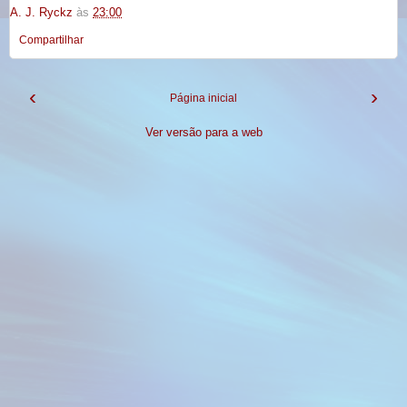
A. J. Ryckz
às
23:00
Compartilhar
‹
›
Página inicial
Ver versão para a web