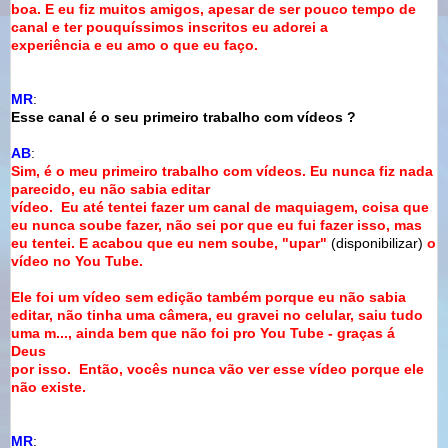
boa. E eu fiz
muitos amigos, apesar de ser pouco tempo de
canal e ter pouquíssimos inscritos eu adorei a
experiência e eu amo o que eu faço.
MR
:
Esse canal é o seu primeiro trabalho com vídeos ?
AB
:
Sim, é o meu primeiro trabalho com vídeos. Eu nunca fiz nada
parecido, eu não sabia editar
vídeo.
Eu até tentei fazer um canal de maquiagem, coisa que
eu nunca soube fazer, não sei
por que eu fui fazer isso, mas
eu tentei.
E acabou que eu nem soube, "upar"
(disponibilizar)
o
vídeo no You Tube
.
Ele foi um vídeo sem edição também porque eu não sabia
editar, não tinha uma câmera, eu
gravei no celular, saiu tudo
uma m..., ainda bem que não foi pro You Tube - graças á
Deus
por isso.
E
ntão, vocês nunca vão ver esse vídeo porque ele
não
existe.
MR
: