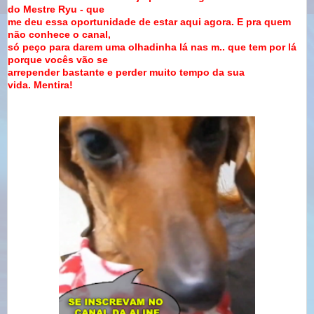
do Mestre Ryu - que
me deu essa oportunidade de estar aqui agora. E pra quem
não conhece o canal,
só peço para darem uma olhadinha lá nas m.. que tem por lá
porque vocês vão se
arrepender bastante e perder muito tempo da sua
vida.
Mentira!