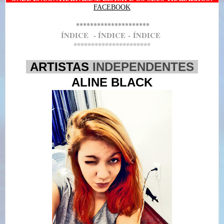
FACEBOOK
*********************
Í
NDICE
- Í
NDICE
-
Í
NDICE
**********************
-
ARTISTAS
INDEPENDENTES
-
ALINE BLACK