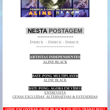
-
NESTA
POSTAGEM
-
*********************
Í
NDICE
- Í
NDICE
-
Í
NDICE
**********************
ARTISTAS INDEPENDENTES
ALINE BLACK
BATE-PONG MULTIPLAYER
ALINE BLACK
BATE-PONG: AGORA EM VÍDEO
ENTREVISTA
CENAS EXCLUÍDAS, ALTERNATIVAS & ESTENDIDAS
--
ONDE ENCONTRAR ALINE BLACK E OS SEUS TRABALHOS?
--