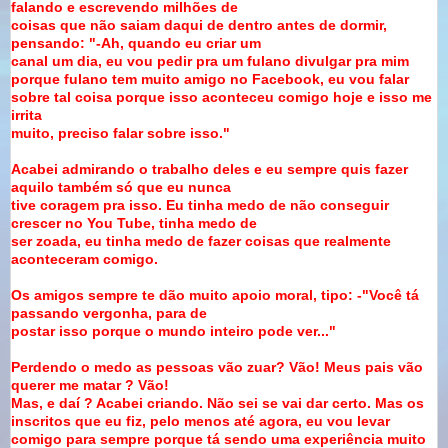
falando e escrevendo milhões de
coisas que não saiam daqui de dentro antes de dormir,
pensando: "-Ah, quando eu criar um
canal um dia, eu vou pedir pra um fulano divulgar pra mim
porque fulano tem muito amigo no
Facebook, eu vou falar
sobre tal coisa porque isso aconteceu comigo hoje e isso me
irrita
muito, preciso falar sobre isso."
Acabei admirando o trabalho deles e eu sempre quis fazer
aquilo também só que eu nunca
tive coragem pra isso. Eu tinha medo de não conseguir
crescer no You Tube, tinha medo de
ser zoada, eu tinha medo de fazer coisas que realmente
aconteceram comigo.
Os amigos sempre te dão muito apoio moral, tipo: -"Você tá
passando vergonha, para de
postar isso porque o mundo inteiro pode ver..."
Perdendo o medo as pessoas vão zuar? Vão! Meus pais vão
querer me matar ? Vão!
Mas, e daí
? Acabei criando. Não sei se vai dar certo. Mas os
inscritos que eu fiz, pelo menos até
agora, eu vou levar
comigo para sempre porque tá sendo uma experiência muito