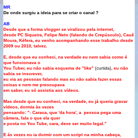
MR
:
De onde surgiu a ideia para se criar o canal ?
AB
:
Desde que a forma vlogger se viralizou pela internet,
desde
PC Siqueira, Felipe Neto (falando de Crepúsculo), Cauê
Moura, Kéfera,
eu venho acompanhando esse trabalho desde
2009 ou 2010, talvez.
E, desde que eu conheci, na verdade eu nem sabia como é
que funcionava o
You Tuber, eu não sabia esquema de "like"
(curtida)
, eu não
sabia se inscrever,
eu via as pessoas falando mas eu não sabia fazer essas
coisas e nem me preocupava
em saber, eu só assistia aos vídeos.
Mas desde que eu conheci, na verdade, eu já queria gravar
vídeos, dormia às vezes
pensando: "- Caraca, que 'da hora', a pessoa pega uma
câmera, fala o que ela quer
e posta no You Tube, cara, deve ser muito legal."
E ás vezes eu ia dormir com um script na minha cabeça,