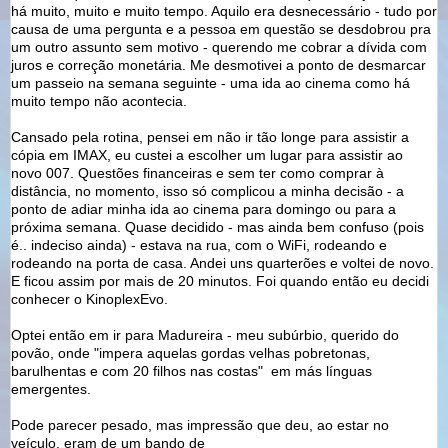
há muito, muito e muito tempo. Aquilo era desnecessário - tudo por
causa de uma pergunta e a pessoa em questão se desdobrou pra
um outro assunto sem motivo - querendo me cobrar a dívida com
juros e correção monetária. Me desmotivei a ponto de desmarcar
um passeio na semana seguinte - uma ida ao cinema como há
muito tempo não acontecia.
Cansado pela rotina, pensei em não ir tão longe para assistir a
cópia em IMAX, eu custei a escolher um lugar para assistir ao
novo 007. Questões financeiras e sem ter como comprar à
distância, no momento, isso só complicou a minha decisão - a
ponto de adiar minha ida ao cinema para domingo ou para a
próxima semana. Quase decidido - mas ainda bem confuso (pois
é.. indeciso ainda) - estava na rua, com o WiFi, rodeando e
rodeando na porta de casa. Andei uns quarterões e voltei de novo.
E ficou assim por mais de 20 minutos. Foi quando então eu decidi
conhecer o KinoplexEvo.
Optei então em ir para Madureira - meu subúrbio, querido do
povão, onde "impera aquelas gordas velhas pobretonas,
barulhentas e com 20 filhos nas costas" em más línguas
emergentes.
Pode parecer pesado, mas impressão que deu, ao estar no
veículo, eram de um bando de