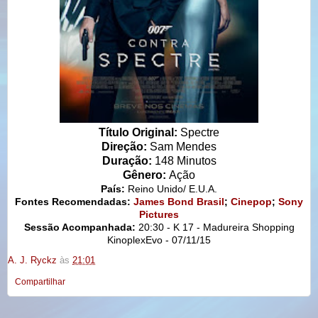
Título Original:
Spectre
Direção:
Sam Mendes
Duração:
148 Minutos
Gênero:
Ação
País:
Reino Unido/ E.U.A.
Fontes Recomendadas:
James Bond Brasil
;
Cinepop
;
Sony
Pictures
Sessão Acompanhada:
20:30 - K 17 - Madureira Shopping
KinoplexEvo - 07/11/15
A. J. Ryckz
às
21:01
Compartilhar