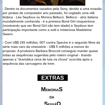
- Dentre os documentos vazados pela Sony, devido a uma invasão
por piratas de computador ano passado, foi cogitado uma vilã
lésbica - Léa Seydoux ou Monica Bellucci. Bellocci - atriz italiana
mundialmente conhecida - é a primeira Bond Girl cinquentona
(mostrando que ser Bond Girl não tem idade) e Seydoux tem
participação importante como a sutil e misteriosa Madeleine
Swann.
- Com U$$ 245 milhões, 007 contra Spectre é o segundo filme da
série mais caro da cinessérie - U$$ 5 milhões a menos do
proposto. A produtora Barbara Broccoli conseguiu manter quase
todas as sequências sugeridas pelo roteiro original - tirando
apenas a "dramática cena de luta na chuva" ocorrida após a
sequência das carruagens de trem.
--
EXTRAS
--
M
S
EMÓRIA
DA
S
O
ESSÃ