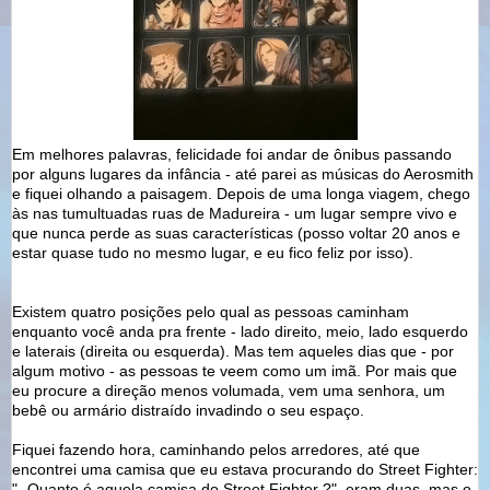
Em melhores palavras, felicidade foi andar de ônibus passando
por alguns lugares da infância - até parei as músicas do Aerosmith
e fiquei olhando a paisagem. Depois de uma longa viagem, chego
às nas tumultuadas ruas de Madureira - um lugar sempre vivo e
que nunca perde as suas características (posso voltar 20 anos e
estar quase tudo no mesmo lugar, e eu fico feliz por isso).
Existem quatro posições pelo qual as pessoas caminham
enquanto você anda pra frente - lado direito, meio, lado esquerdo
e laterais (direita ou esquerda). Mas tem aqueles dias que - por
algum motivo - as pessoas te veem como um imã. Por mais que
eu procure a direção menos volumada, vem uma senhora, um
bebê ou armário distraído invadindo o seu espaço.
Fiquei fazendo hora, caminhando pelos arredores, até que
encontrei uma camisa que eu estava procurando do Street Fighter:
"- Quanto é aquela camisa do Street Fighter ?", eram duas, mas o