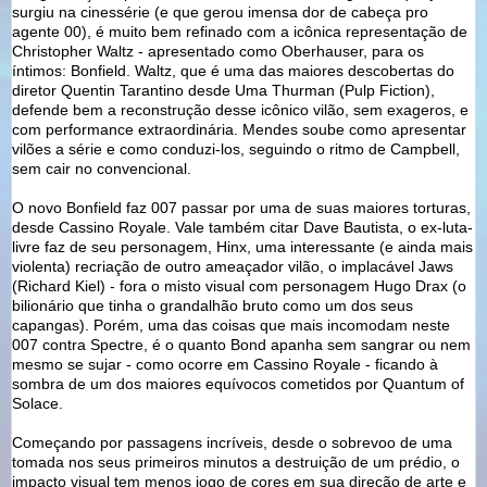
surgiu na cinessérie (e que gerou imensa dor de cabeça pro
agente 00), é muito bem refinado com a icônica representação de
Christopher Waltz - apresentado como Oberhauser, para os
íntimos: Bonfield. Waltz, que é uma das maiores descobertas do
diretor Quentin Tarantino desde Uma Thurman (Pulp Fiction),
defende bem a reconstrução desse icônico vilão, sem exageros, e
com performance extraordinária. Mendes soube como apresentar
vilões a série e como conduzi-los, seguindo o ritmo de Campbell,
sem cair no convencional.
O novo Bonfield faz 007 passar por uma de suas maiores torturas,
desde Cassino Royale. Vale também citar Dave Bautista, o ex-luta-
livre faz de seu personagem, Hinx, uma interessante (e ainda mais
violenta) recriação de outro ameaçador vilão, o implacável Jaws
(Richard Kiel) - fora o misto visual com personagem Hugo Drax (o
bilionário que tinha o grandalhão bruto como um dos seus
capangas). Porém, uma das coisas que mais incomodam neste
007 contra Spectre, é o quanto Bond apanha sem sangrar ou nem
mesmo se sujar - como ocorre em Cassino Royale - ficando à
sombra de um dos maiores equívocos cometidos por Quantum of
Solace.
Começando por passagens incríveis, desde o sobrevoo de uma
tomada nos seus primeiros minutos a destruição de um prédio, o
impacto visual tem menos jogo de cores em sua direção de arte e