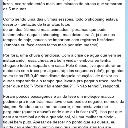
luzes, ocorrendo então mais uns minutos de atraso que somaram
os 5 minutos.
Como sendo uma das últimas sessões, todo o shopping estava
deserto - tentação de tirar altas fotos
de um dos últimos e mais animados fliperamas que pude
testemunhar naquele shopping.. mas deixei pra lá, já que nos
tempos de hoje, poucos se importam com registros históricos
(embora eu faço esses feitos mais por mim mesmo).
Por fora, uma chuva grandiosa. Com a crise de água que vem se
instaurando, essa chuva era bem vinda - embora eu tenha
chegado todo ensopado em casa. Pelo ônibus, tive que aturar um
motorista sem troco por alguns rápidos segundos (ufa!), perguntou
se eu tinha R$ 0,40 mas diante daquela situação - de deixar os
outros esperando e o tempo que levaria pra pegar o troco, preferi
dizer que não; "- Você não entendeu?" , "-Não tenho!", respondi.
Foram poucos passageiros e ainda teve um moleque maluco
pedindo pra ir por trás, mas teve o seu pedido negado, no meio da
viagem. Sendo o único no transporte, o motorista veio me
perguntar (quanto abuso!) onde que eu ia ficar (oi?), isso por que
nem era terminal ainda e quando saí, vi uma mulher subindo -
fiquei bem puto. Apesar de descer no ponto que eu queria, eu
ainda não entendo o motivo pelo qual os motoristas (ou até