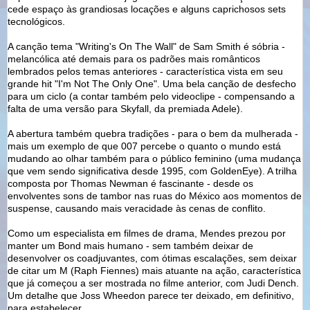
cede espaço às grandiosas locações e alguns caprichosos sets
tecnológicos.
A canção tema "Writing's On The Wall" de Sam Smith é sóbria -
melancólica até demais para os padrões mais românticos
lembrados pelos temas anteriores - característica vista em seu
grande hit "I'm Not The Only One". Uma bela canção de desfecho
para um ciclo (a contar também pelo videoclipe - compensando a
falta de uma versão para Skyfall, da premiada Adele).
A abertura também quebra tradições - para o bem da mulherada -
mais um exemplo de que 007 percebe o quanto o mundo está
mudando ao olhar também para o público feminino (uma mudança
que vem sendo significativa desde 1995, com GoldenEye). A trilha
composta por Thomas Newman é fascinante - desde os
envolventes sons de tambor nas ruas do México aos momentos de
suspense, causando mais veracidade às cenas de conflito.
Como um especialista em filmes de drama, Mendes prezou por
manter um Bond mais humano - sem também deixar de
desenvolver os coadjuvantes, com ótimas escalações, sem deixar
de citar um M (Raph Fiennes) mais atuante na ação, característica
que já começou a ser mostrada no filme anterior, com Judi Dench.
Um detalhe que Joss Wheedon parece ter deixado, em definitivo,
para estabelecer