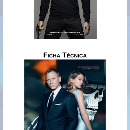
F
T
ICHA
ÉCNICA