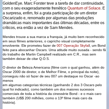
GoldenEye. Marc Forster teve a tarefa de dar continuidade,
com o seu exageradamente frenético
Quantum of Solace
. E
a surpresa, enfim, foi a grata participação de um diretor
Oscarizado e, renomado por algumas das produções
dramáticas mais importantes das últimas décadas, entre os
críticos, era então a vez de Sam Mendes.
Mendes trouxe a sua marca a franquia, já muito bem reconhecido
em seus filmes anteriores, o capricho visual completamente
envolvente. Ele prometeu fazer de
007 Operação Skyfal
l, um Bond
feito para abocanhar Oscars. Uma atitude muito ousada - sendo fã
do trabalho de Martin Campbell realizado em C.R., mas sem
também deixar de citar Q.O.S.
O diretor de Beleza Americana (filme com o qual ganhou, além do
Oscar 2000 de diretor, o de Melhor Filme, o principal da noite),
conseguiu não só fazer de seu 007 um destaque no Oscar -ao
menos
em algumas categorias técnicas (ganhando 2 dos 3 Oscars pelo
qual foi indicado), como também um dos maiores sucessos
comerciais de toda a história da cinessérie Bond - e o mais caro
também (U$$ 200 milhões, como o 13º filme mais caro da
história).