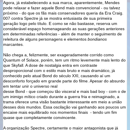
Agora, já estabelecendo a sua marca, aparentemente, Mendes
pode relaxar e fazer aquele Bond mais convencional - ou talvez
próximo - do que os fãs mais conservadores queria da Era Craig.
007 contra Spectre já se mostra entusiasta de sua primeira
geração logo pelo título. E como se não bastasse, reserva um
considerável espaço homenageando as suas gerações anteriores
em determinadas referências - além de manter o seguimento de
releitura de alguns personagens e elementos
bondianos
marcantes.
Não chega a, felizmente, ser exageradamente corrido como
Quantum of Solace, porém, tem um ritmo levemente mais lento do
que Skyfall. A dose de nostalgia entra em contraste
desproporcional com o estilo mais bruto e mais dramático, já
conhecido pelo atual Bond do século XXI, causando aí um
desconforto forçado em grande parte do filme. Apesar do absurdo
em tentar unir o universo real
desse Bond - que começou tão visceral e mais bad boy - com o de
um inimigo mítico criado durante a guerra fria e reimaginado, a
trama oferece uma visão bastante interessante em meio a união
desses dois mundos. Essa oscilação vai ganhando aos poucos um
encaixe mais equilibrado nos momentos finais - tendo um fim
quase que completamente convincente.
A organização Spectre, certamente o maior antagonista que já