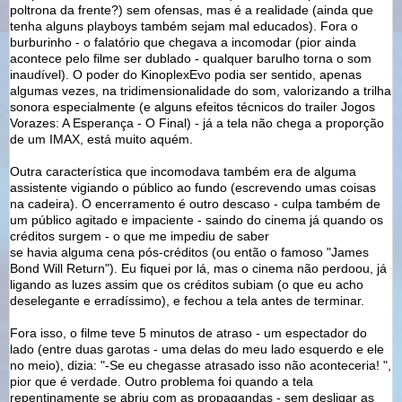
poltrona da frente?) sem ofensas, mas é a realidade (ainda que
tenha alguns playboys também sejam mal educados). Fora o
burburinho - o falatório que chegava a incomodar (pior ainda
acontece pelo filme ser dublado - qualquer barulho torna o som
inaudível). O poder do KinoplexEvo podia ser sentido, apenas
algumas vezes, na tridimensionalidade do som, valorizando a trilha
sonora especialmente (e alguns efeitos técnicos do trailer Jogos
Vorazes: A Esperança - O Final) - já a tela não chega a proporção
de um IMAX, está muito aquém.
Outra característica que incomodava também era de alguma
assistente vigiando o público ao fundo (escrevendo umas coisas
na cadeira). O encerramento é outro descaso - culpa também de
um público agitado e impaciente - saindo do cinema já quando os
créditos surgem - o que me impediu de saber
se havia alguma cena pós-créditos (ou então o famoso "James
Bond Will Return"). Eu fiquei por lá, mas o cinema não perdoou, já
ligando as luzes assim que os créditos subiam (o que eu acho
deselegante e erradíssimo), e fechou a tela antes de terminar.
Fora isso, o filme teve 5 minutos de atraso - um espectador do
lado (entre duas garotas - uma delas do meu lado esquerdo e ele
no meio), dizia: "-Se eu chegasse atrasado isso não aconteceria! ",
pior que é verdade. Outro problema foi quando a tela
repentinamente se abriu com as propagandas - sem desligar as