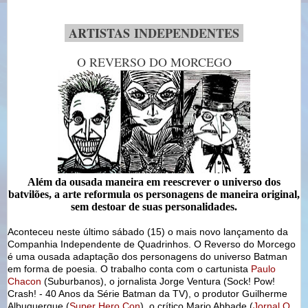
-
ARTISTAS
INDEPENDENTES
-
O REVERSO DO MORCEGO
Além da ousada maneira em reescrever o universo dos
batvilões, a arte reformula os personagens de maneira original,
sem destoar de suas personalidades.
Aconteceu neste último sábado (15) o mais novo lançamento da
Companhia Independente de Quadrinhos. O Reverso do Morcego
é uma ousada adaptação dos personagens do universo Batman
em forma de poesia. O trabalho conta com o cartunista
Paulo
Chacon
(Suburbanos), o jornalista Jorge Ventura (
Sock! Pow!
Crash! - 40 Anos da Série
Batman
da TV
), o produtor Guilherme
Albuquerque (
Super Hero Con
), o crítico Mario Abbade (
Jornal O