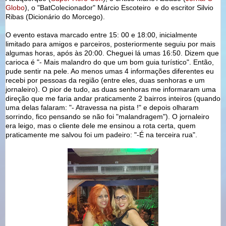
Globo
), o "BatColecionador" Márcio Escoteiro e do escritor Silvio
Ribas (Dicionário do Morcego).
O evento estava marcado entre 15: 00 e 18:00, inicialmente
limitado para amigos e parceiros, posteriormente seguiu por mais
algumas horas, após às 20:00. Cheguei lá umas 16:50. Dizem que
carioca é "- Mais malandro do que um bom guia turístico". Então,
pude sentir na pele. Ao menos umas 4 informações diferentes eu
recebi por pessoas da região (entre eles, duas senhoras e um
jornaleiro). O pior de tudo, as duas senhoras me informaram uma
direção que me faria andar praticamente 2 bairros inteiros (quando
uma delas falaram: "- Atravessa na pista !" e depois olharam
sorrindo, fico pensando se não foi "malandragem"). O jornaleiro
era leigo, mas o cliente dele me ensinou a rota certa, quem
praticamente me salvou foi um padeiro: "-É na terceira rua".