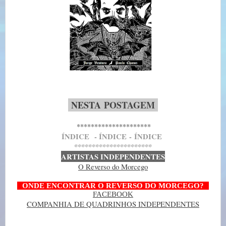
-
NESTA
POSTAGEM
-
*********************
Í
NDICE
- Í
NDICE
-
Í
NDICE
**********************
ARTISTAS INDEPENDENTES
O Reverso do Morcego
--
ONDE ENCONTRAR O REVERSO DO MORCEGO?
--
FACEBOOK
COMPANHIA DE QUADRINHOS INDEPENDENTES