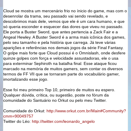
Cloud se mostra um mercenário frio no ínicio do game, mas com o
desenrolar da trama, seu passado vai sendo revelado, e
descobrimos mais dele, vemos que ele é um cara humano, e que
só queria esconder e esquecer das dores que viveu no passado.
Ele porta a Buster Sword, que antes pertencia a Zack Fair e a
Angeal Hewley. A Buster Sword é a arma mais icônica dos games,
pelo seu tamanho e pela história que carrega. Já teve várias
aparições e referências nos demais jogos da série Final Fantasy.
O golpe mais forte que Cloud possui é o Omnislash, onde desfere
quinze golpes com força e velocidade assustadoras, ele o usa
para exterminar Sephiroth na batalha final. Esse ataque ficou
marcado na memória de muitos gamers, sem contar os diversos
termos de FF VII que se tornaram parte do vocabulário gamer,
imortalizando esse jogo.
Esse foi meu primeiro Top 10, primeiro de muitos eu espero.
Qualquer dúvida, crítica, ou sugestão, poste no fórum da
comunidade do Santuário no Orkut ou pelo meu Twitter.
Comunidade do Orkut:
http://www.orkut.com.br/Main#Community?
cmm=90049757
Twitter do Léo:
http://twitter.com/leonardo_angelo