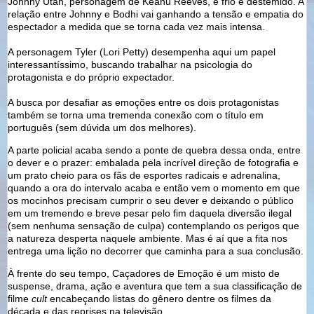
Johnny Utah, personagem de Keanu Reeves, é frio e destemido. A
relação entre Johnny e Bodhi vai ganhando a tensão e empatia do
espectador a medida que se torna cada vez mais intensa.
A personagem Tyler (Lori Petty) desempenha aqui um papel
interessantíssimo, buscando trabalhar na psicologia do
protagonista e do próprio expectador.
A busca por desafiar as emoções entre os dois protagonistas
também se torna uma tremenda conexão com o título em
português (sem dúvida um dos melhores).
A parte policial acaba sendo a ponte de quebra dessa onda, entre
o dever e o prazer: embalada pela incrível direção de fotografia e
um prato cheio para os fãs de esportes radicais e adrenalina,
quando a ora do intervalo acaba e então vem o momento em que
os mocinhos precisam cumprir o seu dever e deixando o público
em um tremendo e breve pesar pelo fim daquela diversão ilegal
(sem nenhuma sensação de culpa) contemplando os perigos que
a natureza desperta naquele ambiente. Mas é aí que a fita nos
entrega uma lição no decorrer que caminha para a sua conclusão.
À frente do seu tempo, Caçadores de Emoção é um misto de
suspense, drama, ação e aventura que tem a sua classificação de
filme
cult
encabeçando listas do gênero dentre os filmes da
década e das reprises na televisão.