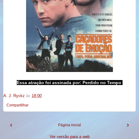
Essa atração foi assinada por:
Perdido no Tempo
A. J. Ryckz
às
18:00
Compartilhar
‹
›
Página inicial
Ver versão para a web