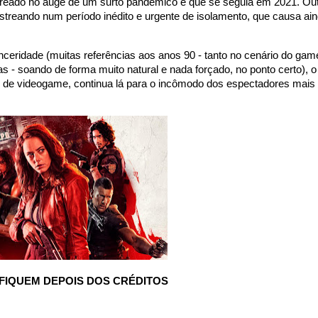
estreado no auge de um surto pandêmico e que se seguia em 2021. Ou
reando num período inédito e urgente de isolamento, que causa ai
nceridade (muitas referências aos anos 90 - tanto no cenário do gam
s - soando de forma muito natural e nada forçado, no ponto certo), o
s de videogame, continua lá para o incômodo dos espectadores mais
FIQUEM DEPOIS DOS CRÉDITOS