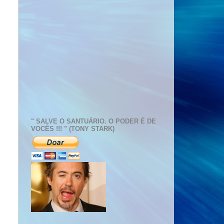
" SALVE O SANTUÁRIO. O PODER É DE
VOCÊS !!! " (TONY STARK)