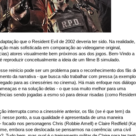
aptação que o Resident Evil de 2002 deveria ter sido. Na realidade,
ação mais sofisticada em comparação ao videogame original,
ias) atores visualmente bem próximos aos dos jogos. Bem-Vindo a
 é reproduzir conceitualmente a ideia de um filme B simulado.
sse reinício pode ser um problema para o reconhecimento dos fãs d
imento da narrativa - que busca não trabalhar com pressa (a exemplo
egado para as cinesséries no cinema). Há mais enfoque nos diálog
ameaças e na solução delas - o que soa muito melhor para uma
ências sendo jogadas a esmo só para deixar risadas (como Residen
 interrupta como a cinessérie anterior, os fãs (se é que tem) da
 E nesse ponto, a sua qualidade é apresentada de uma maneira
- focado nos personagens Chris (Robbie Amell) e Claire
Redfield (K
filme, embora soe deslocada se pensarmos na coerência: uma civil
 Tudo bem, mas qual é o treinamento militar de Claire para ter tant