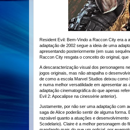
Resident Evil: Bem-Vindo a Raccon City era a ad
adaptação de 2002 segue a ideia de uma adapt
apresentando posteriormente (em suas sequênc
Raccon City resgata o conceito do original, que
A descaracterização visual dos personagens ne
jogos originais, mas não atrapalha o desenvolv
de como a escola Marvel Studios deixou como l
e numa melhor versatilidade em apresentar as 
adaptação cinematográfica do que apenas refer
Evil 2: Apocalipse na cinessérie anterior).
Justamente, por não ser uma adaptação com ação
saga de Alice poderão sentir de alguma forma.
razoável quanto a atuações e desenvolvimento 
Scodelario). Claire é a melhor personagem do 
mandando mais do que um policial, por exemplo?