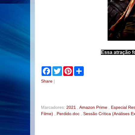
Essa atração f
F
T
P
S
a
w
i
h
c
i
n
a
Share
|
e
t
t
r
b
t
e
e
o
e
r
o
r
e
k
s
t
Marcadores:
2021
,
Amazon Prime
,
Especial Res
Filme)
,
Perdido.doc
,
Sessão Crítica (Análises E