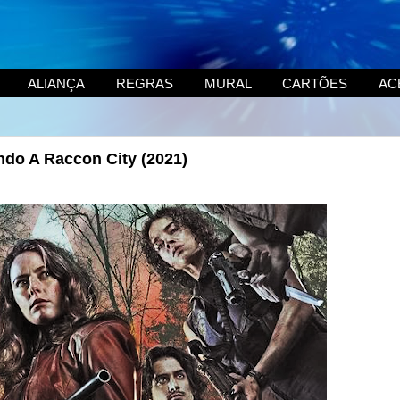
ALIANÇA
REGRAS
MURAL
CARTÕES
AC
ndo A Raccon City (2021)