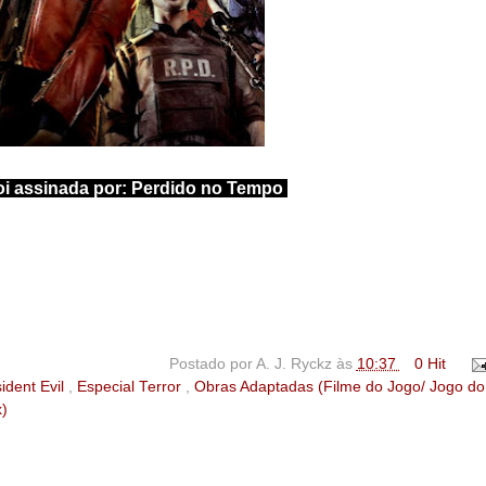
oi assinada por:
Perdido no Tempo
Postado por
A. J. Ryckz
às
10:37
0 Hit
ident Evil
,
Especial Terror
,
Obras Adaptadas (Filme do Jogo/ Jogo do
x)