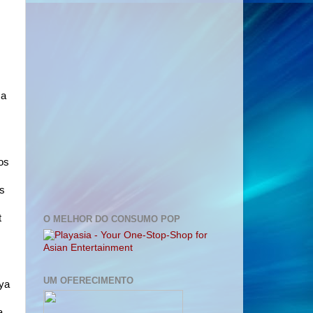
 a
os
os
t
O MELHOR DO CONSUMO POP
UM OFERECIMENTO
aya
a