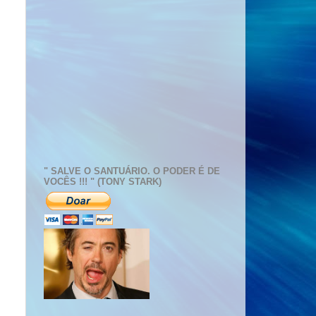
" SALVE O SANTUÁRIO. O PODER É DE
VOCÊS !!! " (TONY STARK)