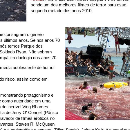
sendo um dos melhores filmes de terror para esse
segunda metade dos anos 2010.
que consagram o gênero
dos últimos anos. Se nos anos 70
 nós temos Parque dos
 Soldado Ryan. Não sobram
impática duologia dos anos 70.
 comédia adolescente de humor
- Brooklynn Proulx (Laura
do risco, assim como em
 demonstrando protagonismo e
e como autoridade em uma
o do incrível Ving Rhames
ia de Jerry O' Connell (Pânico
avador de filmes eróticos no
djuvantes, Steven R. McQueen