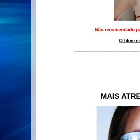
- Não recomendado pa
O filme e
------------------------------------------
MAIS ATR