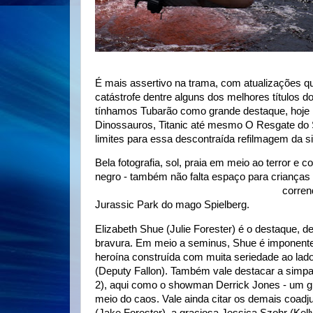
É mais assertivo na trama, com atualizações 
catástrofe dentre alguns dos melhores títulos 
tínhamos Tubarão como grande destaque, hoje
Dinossauros, Titanic até mesmo O Resgate do
limites para essa descontraída refilmagem da s
Bela fotografia, sol, praia em meio ao terror e
negro - também não falta espaço para crianças
Forester) e Sage Ryan (Zane Forester) -
corren
Jurassic Park do mago Spielberg.
Elizabeth Shue (Julie Forester) é o destaque,
bravura. Em meio a seminus, Shue é imponent
heroína construída com muita seriedade ao lad
(Deputy Fallon). Também vale destacar a simpat
2), aqui como o showman Derrick Jones - um gr
meio do caos. Vale ainda citar os demais coa