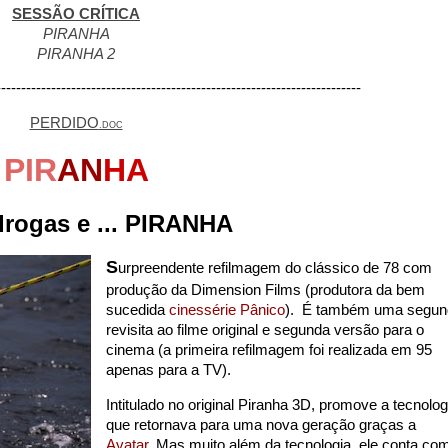
SESSÃO CRÍTICA
PIRANHA
PIRANHA 2
-------------------------------------------------------------------------
PERDIDO
.DOC
PIR
AN
HA
drogas e ... PIRANHA
S
urpreendente refilmagem do clássico de 78 com
produção da Dimension Films (produtora da bem
sucedida
cinessérie Pânico
). É também uma segun
revisita ao filme original e segunda versão para o
cinema (a primeira refilmagem foi realizada em 95
apenas para a TV).
Intitulado no original Piranha 3D, promove a tecnolog
que retornava para uma nova geração graças a
Avatar
. Mas muito além da tecnologia, ele conta co