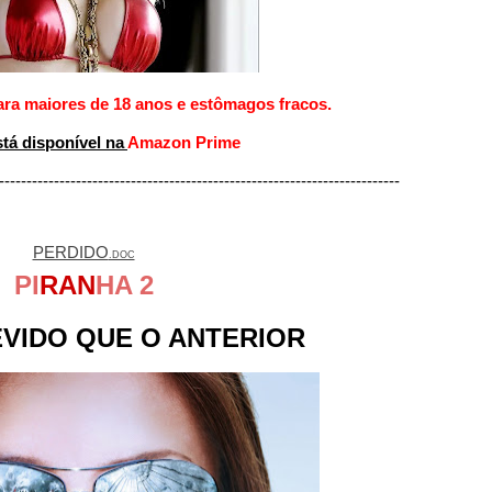
ra maiores de 18 anos e estômagos fracos.
stá disponível na
Amazon Prime
-------------------------------------------------------------------------
PERDIDO
.DOC
PI
RAN
HA 2
EVIDO
QUE O ANTERIOR