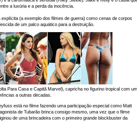
) e a carismática e sensual (Riley Steele). Jake e Kelly é o casal qu
tre a luxúria e a perda da inocência.
 explícita (a exemplo dos filmes de guerra) como cenas de corpos
scida de um palco aquático para a destruição.
a Para Casa e Capitã Marvel), capricha no figurino tropical com u
erências a outras décadas.
eyfuss está no filme fazendo uma participação especial como Matt
agonista de Tubarão brinca consigo mesmo, uma vez que o filme
originou de uma brincadeira com o primeiro grande blockbuster da