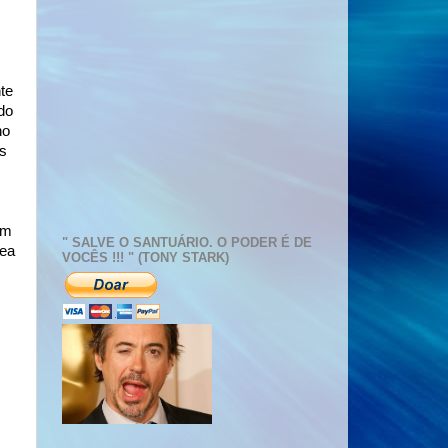
nte
do
ho
as
um
" SALVE O SANTUÁRIO. O PODER É DE
nea
VOCÊS !!! " (TONY STARK)