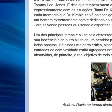
rato se inicia. Entra então em cena um implacá
Tommy Lee Jones. É dele que também saem algu
expressivamente com as situações. Tanto Dr. K
cada momento que Dr. Kimble se vê no encalço 
um homem extremamente bom e dedicado ao seu
- ora salvando pessoas ou usando a esperteza -
Um dos principais temas é a luta pela obsessão.
sua inocência e de outro a luta de um servido
lados opostos. Há ainda uma certa crítica, aind
camadas de complexidade estão agregadas ness
absorvidas, de primeira, o real objetivo de todo
Andrew Davis se tornou direto