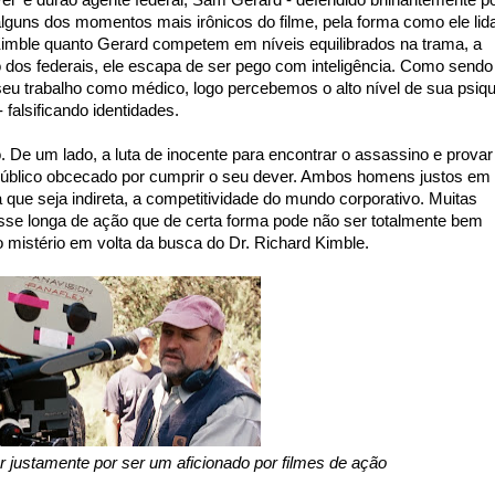
vel e durão agente federal, Sam Gerard - defendido brilhantemente p
ns dos momentos mais irônicos do filme, pela forma como ele lid
imble quanto Gerard competem em níveis equilibrados na trama, a
dos federais, ele escapa de ser pego com inteligência. Como sendo
 trabalho como médico, logo percebemos o alto nível de sua psiq
 falsificando identidades.
 De um lado, a luta de inocente para encontrar o assassino e provar
r público obcecado por cumprir o seu dever. Ambos homens justos em
a que seja indireta, a competitividade do mundo corporativo. Muitas
e longa de ação que de certa forma pode não ser totalmente bem
 o mistério em volta da busca do Dr. Richard Kimble.
r justamente por ser um aficionado por filmes de ação