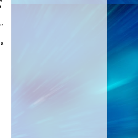
or
a
ue
 a