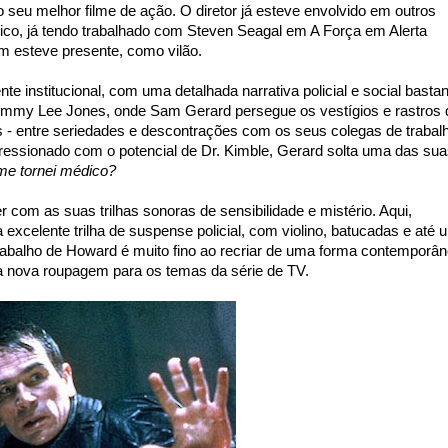
seu melhor filme de ação. O diretor já esteve envolvido em outros
ico, já tendo trabalhado com Steven Seagal em A Força em Alerta
m esteve presente, como vilão.
nte institucional, com uma detalhada narrativa policial e social basta
Tommy Lee Jones, onde Sam Gerard persegue os vestígios e rastros 
is - entre seriedades e descontrações com os seus colegas de trabal
ressionado com o potencial de Dr. Kimble, Gerard solta uma das su
me tornei médico?
m as suas trilhas sonoras de sensibilidade e mistério. Aqui,
excelente trilha de suspense policial, com violino, batucadas e até 
trabalho de Howard é muito fino ao recriar de uma forma contemporâ
a nova roupagem para os temas da série de TV.