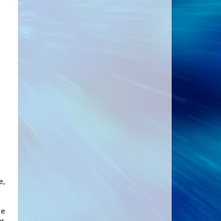
e,
 e