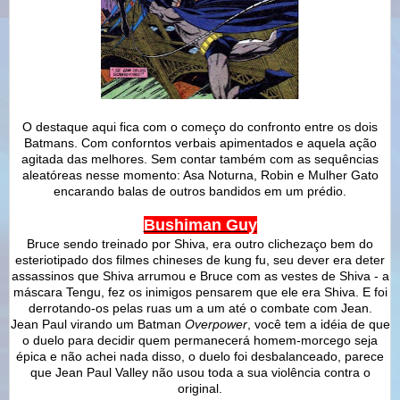
O destaque aqui fica com o começo do confronto entre os dois
Batmans. Com conforntos verbais apimentados e aquela ação
agitada das melhores. Sem contar também com as sequências
aleatóreas nesse momento: Asa Noturna, Robin e Mulher Gato
encarando balas de outros bandidos em um prédio.
Bushiman Guy
Bruce sendo treinado por Shiva, era outro clichezaço bem do
esteriotipado dos filmes chineses de kung fu, seu dever era deter
assassinos que Shiva arrumou e Bruce com as vestes de Shiva - a
máscara Tengu, fez os inimigos pensarem que ele era Shiva. E foi
derrotando-os pelas ruas um a um até o combate com Jean.
Jean Paul virando um Batman
Overpower
, você tem a idéia de que
o duelo para decidir quem permanecerá homem-morcego seja
épica e não achei nada disso, o duelo foi desbalanceado, parece
que Jean Paul Valley não usou toda a sua violência contra o
original.