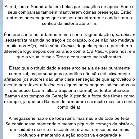
Alfred, Tim e Shondra fazem belas participações de apoio. Bane e
seus comparsas também mantiveram ótimas presenças. Estão
entre os personagens que melhor encontraram e conduziram o
sentido da história até o fim.
É interessante notar também uma certa fragmentação
quarentista/
sessentista
mantida no traço e coloração, o que não não mudava
muito nas HQs, estilo série
Comics
daquela época e perceber a
diferença logo depois comparando com a
Era Panini
, para nós, em
que o visual é mais
Teen
e com cores mais vibrantes.
É fato que o rótulo dado a esse arco seja a de ser puramente
comercial, os personagens grandões não são definitivamente
afetados (os autores dão uma clara sensação de que aproveitou o
evento para fazer a
faxina
em alguns personagens indesejados ou
que pouco fazem falta à trajetória normal) ou tentar atualizar
Batman aos tempos da Geração X (tendo a força dos filmes como
exemplo, já que um Batman de armadura cai muito mais em conta
como idéia).
A megassérie não é de toda ruim, mas não é de toda perfeita.
Se continuasse mantendo o mesmo pique do começo da história,
um cuidado maior e crescente no drama, um suspense mais
profundo e mantendo a ação explosiva exagerada e