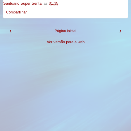
Santuário Super Sentai
às
01:35
Compartilhar
‹
›
Página inicial
Ver versão para a web