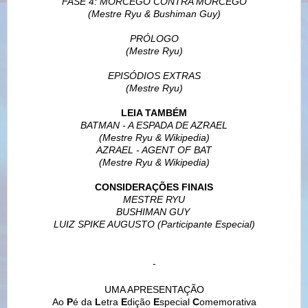
FASE 4: MORCEGO CONTRA MORCEGO
(Mestre Ryu & Bushiman Guy)
PRÓLOGO
(Mestre Ryu)
EPISÓDIOS EXTRAS
(Mestre Ryu)
LEIA TAMBÉM
BATMAN - A ESPADA DE AZRAEL
(Mestre Ryu & Wikipedia)
AZRAEL - AGENT OF BAT
(Mestre Ryu & Wikipedia)
CONSIDERAÇÕES FINAIS
MESTRE RYU
BUSHIMAN GUY
LUIZ SPIKE AUGUSTO (Participante Especial)
-
UMA APRESENTAÇÃO
Ao
P
é da
L
etra
E
dição
E
special
C
omemorativa