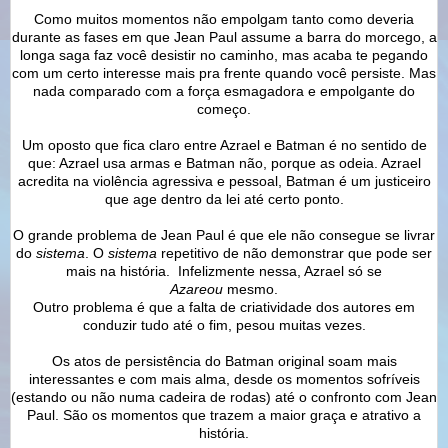
Como muitos momentos não empolgam tanto como deveria
durante as fases em que Jean Paul assume a barra do morcego, a
longa saga faz você desistir no caminho, mas acaba te pegando
com um certo interesse mais pra frente quando você persiste. Mas
nada comparado com a força esmagadora e empolgante do
começo.
Um oposto que fica claro entre Azrael e Batman é no sentido de
que: Azrael usa armas e Batman não, porque as odeia. Azrael
acredita na violência agressiva e pessoal, Batman é um justiceiro
que age dentro da lei até certo ponto.
O grande problema de Jean Paul é que ele não consegue se livrar
do
sistema
. O
sistema
repetitivo de não demonstrar que pode ser
mais na história. Infelizmente nessa, Azrael só se
Azareou
mesmo.
Outro problema é que a falta de criatividade dos autores em
conduzir tudo até o fim, pesou muitas vezes.
Os atos de persistência do Batman original soam mais
interessantes e com mais alma, desde os momentos sofríveis
(estando ou não numa cadeira de rodas) até o confronto com Jean
Paul. São os momentos que trazem a maior graça e atrativo a
história.