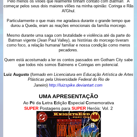
Pelo menos os vilões que realmente tinham contato com
Batman
. A
começar pelos seus dois maiores vilões na minha opinião: Coringa e Rãs
Al'Ghul.
Particularmente o que mais me agradava durante o grande tempo que
durou a Queda, eram as reações emocionais da família morcego.
Mesmo durante uma saga com brutalidade e violência até da parte do
Batman vigente (Jean Paul Valley), as histórias do morcego tiveram
como foco, a relação humana/ familiar e nossa condição como meros
pecadores.
Quem está acostumado a ler os contos passados em Gotham City sabe
que todos nós somos Batmens e Coringas em potencial.
Luiz Augusto
(
formado em Licenciatura em Educação Artística de Artes
Plásticas pela Universidade Federal do Rio de
Janeiro
)
http://luizspike.deviantart.
com
UMA APRESENTAÇÃO
Ao
P
é da
L
etra
E
dição
E
special
C
omemorativa
SUPER
Postagens para
SUPER
Heróis: Vol. 2