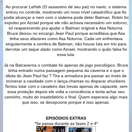
Ao procurar LeHah (O assassino de seu pai) no navio, o sistema
entrou no controle, mostrando um novo nível catastrófico que Az
podia alcançar e nem com o sistema pode deter Batman. Robin foi
expulso por Azrael porque ele não achava necessário um estorvo,
só reaparecendo pra ajudar o Batman original e Asa Noturna.
Bruce deixou no encargo Jean Paul porque acreditava que Asa
tinha seus afazeres como Asa Noturna. Cada um enfrentava
singularmente a sombra de Batman, não houve luta em trio para
derrotar um taque alado como Azrael, mostrando o quão falsa foi
essa luta.
Já na Batcaverna o combate foi apenas de jogo psicológico, Bruce
tinha entrado numa passagem pequena da caverna e o que o
idiota do Jean Paul faz ? Tira a armadura pra passar ao invés de
incinerar a cavidade com o lança-chamas ou disparar shurikens.
Tentou lutar com o cavaleiro das trevas apenas de capacete, sem
essa proteção depois ele volta a consciência e tenta achar seu
caminho, muito do insatisfatório o final. Quem esperava algo mais
que isso, se decepcione porque é isso apenas.
EPISÓDIOS EXTRAS
*Se passa durante as fases 2 e 4*