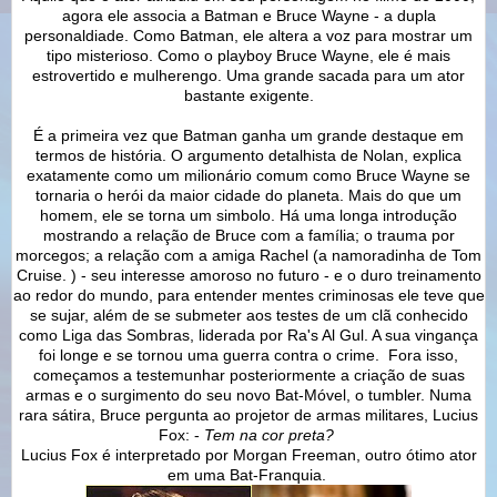
agora ele associa a Batman e Bruce Wayne - a dupla
personaldiade. Como Batman, ele altera a voz para mostrar um
tipo misterioso. Como o playboy Bruce Wayne, ele é mais
estrovertido e mulherengo. Uma grande sacada para um ator
bastante exigente.
É a primeira vez que Batman ganha um grande destaque em
termos de história. O argumento detalhista de Nolan, explica
exatamente como um milionário comum como Bruce Wayne se
tornaria o herói da maior cidade do planeta. Mais do que um
homem, ele se torna um simbolo. Há uma longa introdução
mostrando a relação de Bruce com a família; o trauma por
morcegos; a relação com a amiga Rachel (a namoradinha de Tom
Cruise. ) - seu interesse amoroso no futuro - e o duro treinamento
ao redor do mundo, para entender mentes criminosas ele teve que
se sujar, além de se submeter aos testes de um clã conhecido
como Liga das Sombras, liderada por Ra's Al Gul. A sua vingança
foi longe e se tornou uma guerra contra o crime. Fora isso,
começamos a testemunhar posteriormente a criação de suas
armas e o surgimento do seu novo Bat-Móvel, o tumbler. Numa
rara sátira, Bruce pergunta ao projetor de armas militares, Lucius
Fox: -
Tem na cor preta?
Lucius Fox é interpretado por Morgan Freeman, outro ótimo ator
em uma Bat-Franquia.