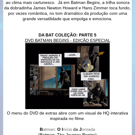
ao clima mais cartunesco. Já em Batman Begins, a trilha sonora
da dobradinha James Newton Howard e Hans Zimmer toca fundo,
por vezes romântica, no tom dramático da produção com uma
grande versatilidade que empolga e emociona.
DA BAT COLEÇÃO: PARTE 5
DVD BATMAN BEGINS - EDIÇÃO ESPECIAL
O menu do DVD de extras abre com um visual de HQ interativa
inspirada no filme.
B
atman:
O
I
nício
da
J
ornada
(Batman: The Journey Begins)