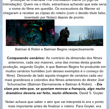
Intimidação
). Quem via o título, estranhava achando que este seria
o nome do filme em questão. Os excecutivos da Warner só
chegaram a receber as cópias do roteiro (com o devido título falso,
inventado por Nolan) depois de pronto.
Batman & Robin e Batman Begins respectivamente
Comparando cenários:
Ao contrário da dimensão dos filmes
anteriores, cada vez maiores, uma das ironias desta grande
produção, segundo Goyler, é que Batman Begins foi produzido em
muitos cenários humildes (um desses exemplos é o começo do
filme). Deixando de lado aquela imagem de cenários cada vez
mais grandiosos e coloridos dos filmes anteriores do diretor Joel
Schumacher (Batman Eternamente e Batman & Robin).
- Era
claro pra mim que, se queriam renovar a franquia, algo muito
dramático deveria ser feito, muito diferente.
David S. Goyler
Nolan achava que saber o ator que vai interpretá-lo era o ponto
mais importante antes de finalizar o roteiro. Para Goyler, era