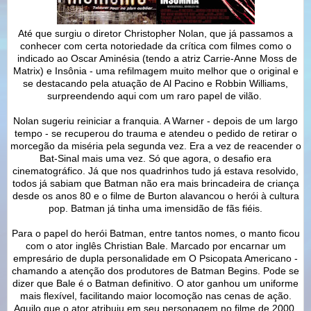
Até que surgiu o diretor Christopher Nolan, que já passamos a
conhecer com certa notoriedade da crítica com filmes como o
indicado ao Oscar Aminésia (tendo a atriz Carrie-Anne Moss de
Matrix) e Insônia - uma refilmagem muito melhor que o original e
se destacando pela atuação de Al Pacino e Robbin Williams,
surpreendendo aqui com um raro papel de vilão.
Nolan sugeriu reiniciar a franquia. A Warner - depois de um largo
tempo - se recuperou do trauma e atendeu o pedido de retirar o
morcegão da miséria pela segunda vez. Era a vez de reacender o
Bat-Sinal mais uma vez. Só que agora, o desafio era
cinematográfico. Já que nos quadrinhos tudo já estava resolvido,
todos já sabiam que Batman não era mais brincadeira de criança
desde os anos 80 e o filme de Burton alavancou o herói à cultura
pop. Batman já tinha uma imensidão de fãs fiéis.
Para o papel do herói Batman, entre tantos nomes, o manto ficou
com o ator inglês Christian Bale. Marcado por encarnar um
empresário de dupla personalidade em O Psicopata Americano -
chamando a atenção dos produtores de Batman Begins. Pode se
dizer que Bale é o Batman definitivo. O ator ganhou um uniforme
mais flexível, facilitando maior locomoção nas cenas de ação.
Aquilo que o ator atribuiu em seu personagem no filme de 2000,