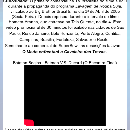
Curiosidade:
O primeiro comercial na TV Brasileira do filme surgiu
durante a propaganda do programa
Lavagem de Roupa Suja
,
vinculado ao Big Brother Brasil 5, no dia 1ª de Abril de 2005
(Sexta-Feira). Depois reprisou durante o intervalo do filme
Homem-Aranha, que estreava na Tela Quente, no dia 4. Este
vídeo promocional de 30 minutos foi exibido nas cidades de
São
Paulo, Rio de Janeiro, Belo Horizonte, Porto Alegre, Curitiba,
Campinas, Brasília, Fortaleza, Salvador e Recife.
Semelhante ao comercial do SuperBowl, as descrições falavam: -
O Medo enfrentará o Cavaleiro das Trevas.
Batman Begins - Batman V.S. Ducard (O Encontro Final)
A cena do vídeo acima tem uma música que não está oficialmente