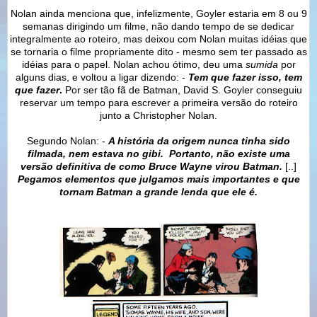
Nolan ainda menciona que, infelizmente, Goyler estaria em 8 ou 9
semanas dirigindo um filme, não dando tempo de se dedicar
integralmente ao roteiro, mas deixou com Nolan muitas idéias que
se tornaria o filme propriamente dito - mesmo sem ter passado as
idéias para o papel. Nolan achou ótimo, deu uma
sumida
por
alguns dias, e voltou a ligar dizendo: -
Tem que fazer isso, tem
que fazer
.
Por ser tão fã de Batman, David S. Goyler conseguiu
reservar um tempo para escrever a primeira versão do roteiro
junto a Christopher Nolan.
Segundo Nolan: -
A história da origem nunca tinha sido
filmada, nem estava no gibi.
Portanto, nã
o existe uma
versão
definitiva de como Bruce Wayne virou Batman.
[..]
Pegamos elementos que julgamos mais importantes e que
tornam Batman a grande lenda que ele é.