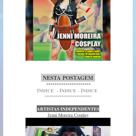
-
NESTA
POSTAGEM
-
*********************
Í
NDICE
- Í
NDICE
-
Í
NDICE
**********************
ARTISTAS INDEPENDENTES
Jenni Moreira Cosplay