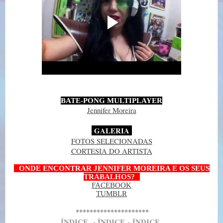
BATE-PONG MULTIPLAYER
Jennifer Moreira
GALERIA
FOTOS SELECIONADAS
CORTESIA DO ARTISTA
--
ONDE ENCONTRAR JENNIFER MOREIRA E OS SEUS
TRABALHOS?
--
FACEBOOK
TUMBLR
*********************
Í
NDICE
- Í
NDICE
-
Í
NDICE