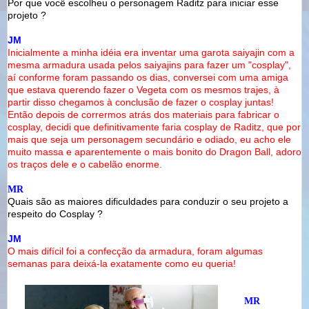
Por que você escolheu o personagem Raditz para iniciar esse
projeto ?
JM
Inicialmente a minha idéia era inventar uma garota saiyajin com a
mesma armadura usada pelos saiyajins para fazer um "cosplay",
aí conforme foram passando os dias, conversei com uma amiga
que estava querendo fazer o Vegeta com os mesmos trajes, à
partir disso chegamos à conclusão de fazer o cosplay juntas!
Então depois de corrermos atrás dos materiais para fabricar o
cosplay, decidi que definitivamente faria cosplay de Raditz, que por
mais que seja um personagem secundário e odiado, eu acho ele
muito massa e aparentemente o mais bonito do Dragon Ball, adoro
os traços dele e o cabelão enorme.
MR
Quais são as maiores dificuldades para conduzir o seu projeto a
respeito do Cosplay ?
JM
O mais difícil foi a confecção da armadura, foram algumas
semanas para deixá-la exatamente como eu queria!
MR