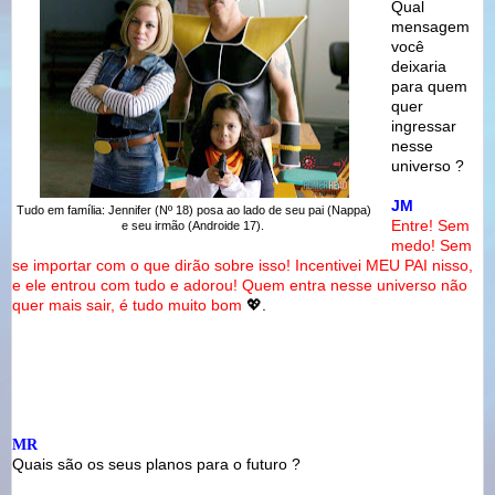
Qual
mensagem
você
deixaria
para quem
quer
ingressar
nesse
universo ?
JM
Tudo em família: Jennifer (Nº 18) posa ao lado de seu pai (Nappa)
Entre! Sem
e seu irmão (Androide 17).
medo! Sem
se importar com o que dirão sobre isso! Incentivei MEU PAI nisso,
e ele entrou com tudo e adorou! Quem entra nesse universo não
quer mais sair, é tudo muito bom
💖.
MR
Quais são os seus planos para o futuro ?