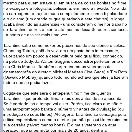
mesmo para quem estava ali em busca de coisas bonitas no filme
- a exceção é a fotografia, belíssima, em meio a nevada. No andar
da carruagem, o trajeto muda completamente: com a bipolaridade
e o cinismo (um grande truque guardado a sete chaves), o longa
acaba dividindo as audiências - uns consideram o melhor trabalho
de Tarantino; outros o pior; e até mesmo deixarão outros confusos
- a ponto de assistir mais uma vez.
Tarantino sabe como mexer os pauzinhos de seu elenco e coloca
Channing Tatum, galã da vez em um posto bem interessante,
valorizando um pouco a desenvoltura pelo qual ficou conhecido,
na pele de Jody. Já Walton Goggins desconstrói perfeitamente o
seu Chris Mannix. Também surpreendem os veteranos da
cinematografia do diretor: Michael Madsen (Joe Gage) e Tim Roth
(Oswaldo Mobray) quando todo mundo achava que eles já fizeram
tudo o que se podia fazer.
Cogita-se que este será o antepenúltimo filme de Quentin
Tarantino - que pretende filmar mais dois antes de se aposentar.
Se é verdade, só o tempo vai dizer. Porém, fica claro que não é
uma autopromoção barata o número vir antes da divulgação (ou
introdução de seus filmes). Até agora, Tarantino se consagra pela
crítica especializada como o diretor que não possui filmes ruins em
sua carreira (talvez menos bons). E o mais veterano da atual
geração, que já permuta por mais de 20 anos, dentre a