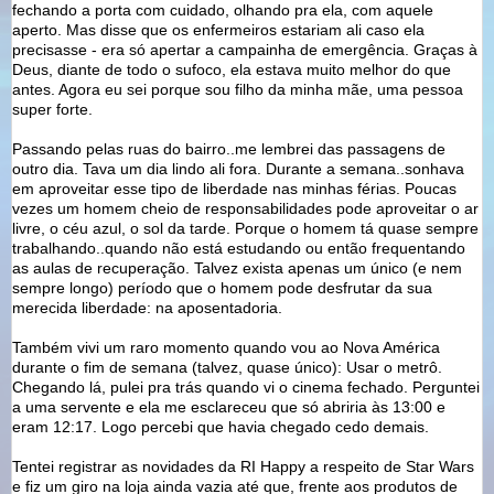
fechando a porta com cuidado, olhando pra ela, com aquele
aperto. Mas disse que os enfermeiros estariam ali caso ela
precisasse - era só apertar a campainha de emergência. Graças à
Deus, diante de todo o sufoco, ela estava muito melhor do que
antes. Agora eu sei porque sou filho da minha mãe, uma pessoa
super forte.
Passando pelas ruas do bairro..me lembrei das passagens de
outro dia. Tava um dia lindo ali fora. Durante a semana..sonhava
em aproveitar esse tipo de liberdade nas minhas férias. Poucas
vezes um homem cheio de responsabilidades pode aproveitar o ar
livre, o céu azul, o sol da tarde. Porque o homem tá quase sempre
trabalhando..quando não está estudando ou então frequentando
as aulas de recuperação. Talvez exista apenas um único (e nem
sempre longo) período que o homem pode desfrutar da sua
merecida liberdade: na aposentadoria.
Também vivi um raro momento quando vou ao Nova América
durante o fim de semana (talvez, quase único): Usar o metrô.
Chegando lá, pulei pra trás quando vi o cinema fechado. Perguntei
a uma servente e ela me esclareceu que só abriria às 13:00 e
eram 12:17. Logo percebi que havia chegado cedo demais.
Tentei registrar as novidades da RI Happy a respeito de Star Wars
e fiz um giro na loja ainda vazia até que, frente aos produtos de