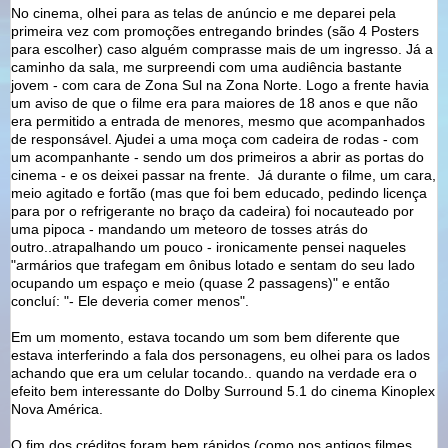
No cinema, olhei para as telas de anúncio e me deparei pela
primeira vez com promoções entregando brindes (são 4 Posters
para escolher) caso alguém comprasse mais de um ingresso. Já a
caminho da sala, me surpreendi com uma audiência bastante
jovem - com cara de Zona Sul na Zona Norte. Logo a frente havia
um aviso de que o filme era para maiores de 18 anos e que não
era permitido a entrada de menores, mesmo que acompanhados
de responsável. Ajudei a uma moça com cadeira de rodas - com
um acompanhante - sendo um dos primeiros a abrir as portas do
cinema - e os deixei passar na frente. Já durante o filme, um cara,
meio agitado e fortão (mas que foi bem educado, pedindo licença
para por o refrigerante no braço da cadeira) foi nocauteado por
uma pipoca - mandando um meteoro de tosses atrás do
outro..atrapalhando um pouco - ironicamente pensei naqueles
"armários que trafegam em ônibus lotado e sentam do seu lado
ocupando um espaço e meio (quase 2 passagens)" e então
concluí: "- Ele deveria comer menos".
Em um momento, estava tocando um som bem diferente que
estava interferindo a fala dos personagens, eu olhei para os lados
achando que era um celular tocando.. quando na verdade era o
efeito bem interessante do Dolby Surround 5.1 do cinema Kinoplex
Nova América.
O fim dos créditos foram bem rápidos (como nos antigos filmes