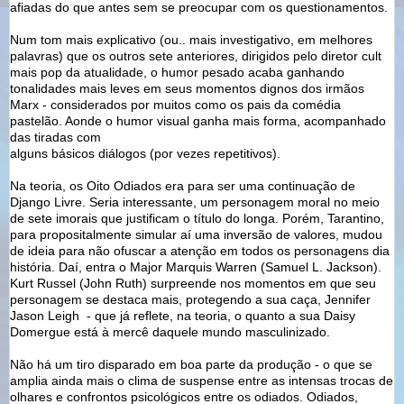
afiadas do que antes sem se preocupar com os questionamentos.
Num tom mais explicativo (ou.. mais investigativo, em melhores
palavras) que os outros sete anteriores, dirigidos pelo diretor cult
mais pop da atualidade, o humor pesado acaba ganhando
tonalidades mais leves em seus momentos dignos dos irmãos
Marx - considerados por muitos como os pais da comédia
pastelão. Aonde o humor visual ganha mais forma, acompanhado
das tiradas com
alguns básicos diálogos (por vezes repetitivos).
Na teoria, os Oito Odiados era para ser uma continuação de
Django Livre. Seria interessante, um personagem moral no meio
de sete imorais que justificam o título do longa. Porém, Tarantino,
para propositalmente simular aí uma inversão de valores, mudou
de ideia para não ofuscar a atenção em todos os personagens dia
história. Daí, entra o Major Marquis Warren (Samuel L. Jackson).
Kurt Russel (John Ruth) surpreende nos momentos em que seu
personagem se destaca mais, protegendo a sua caça, Jennifer
Jason Leigh - que já reflete, na teoria, o quanto a sua Daisy
Domergue está à mercê daquele mundo masculinizado.
Não há um tiro disparado em boa parte da produção - o que se
amplia ainda mais o clima de suspense entre as intensas trocas de
olhares e confrontos psicológicos entre os odiados. Odiados,