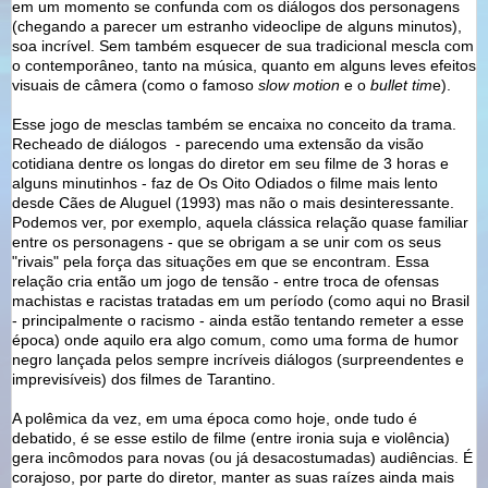
em um momento se confunda com os diálogos dos personagens
(chegando a parecer um estranho videoclipe de alguns minutos),
soa incrível. Sem também esquecer de sua tradicional mescla com
o contemporâneo, tanto na música, quanto em alguns leves efeitos
visuais de câmera (como o famoso
slow motion
e o
bullet tim
e).
Esse jogo de mesclas também se encaixa no conceito da trama.
Recheado de diálogos - parecendo uma extensão da visão
cotidiana dentre os longas do diretor em seu filme de 3 horas e
alguns minutinhos - faz de Os Oito Odiados o filme mais lento
desde Cães de Aluguel (1993) mas não o mais desinteressante.
Podemos ver, por exemplo, aquela clássica relação quase familiar
entre os personagens - que se obrigam a se unir com os seus
"rivais" pela força das situações em que se encontram. Essa
relação cria então um jogo de tensão - entre troca de ofensas
machistas e racistas tratadas em um período (como aqui no Brasil
- principalmente o racismo - ainda estão tentando remeter a esse
época) onde aquilo era algo comum, como uma forma de humor
negro lançada pelos sempre incríveis diálogos (surpreendentes e
imprevisíveis) dos filmes de Tarantino.
A polêmica da vez, em uma época como hoje, onde tudo é
debatido, é se esse estilo de filme (entre ironia suja e violência)
gera incômodos para novas (ou já desacostumadas) audiências. É
corajoso, por parte do diretor, manter as suas raízes ainda mais