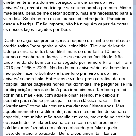
diretamente a raíz do meu coração. Um dia antes do meu
aniversário, recebi a notícia que seria uma bomba pra mim. Minha
mãe sentiu pena de me deixar sozinho, mas era necessário para a
vida dela. Se ela entrou nisso..eu aceitei entrar junto. Parceiros
desde a barriga. E não importa, não há ninguém capaz de cortar
os nossos laços traçados por Deus.
Diante de algumas premunições a respeito da minha conturbada e
corrida rotina "para ganha o pão" coincidida. Tive que deixar de
lado pra encara outra fase difícil..mais do que foi há 10 anos,
quando descoberto a doença - e eu estava na faculdade. Não
ando me dando bem com ano seguido por número 6 no final. Temi
2016 por 1996 e 2006. No dia do meu aniversário, ela lamentou
não poder fazer o bolinho - e lá se foi o primeiro dia do meu
aniversário sem bolo. Entre idas e vindas, preso a rotina de um
hospital, diante daquelas noites mal dormidas, me perguntei se iria
ter disposição para sair de lá para ir ao cinema. Também prezei
por minha mãe - ela, com aquele olhar sereno, me deixou ir
pedindo para não se preocupar - com a clássica frase: "- Bom
divertimento" como ela costuma me dar nos últimos anos. Mas
aquele momento era diferente, não era mais um fim de semana
especial, com minha mãe tranquila em casa, mexendo na cozinha
ou assistindo TV. Ela estava na cama, com os olhares meio
sofridos..mas fazendo um esforço absurdo pra falar aquela
frase..de maneira pausada: "Bom..Diver..timen..to. Eu sai