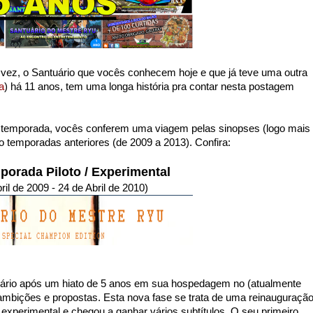
ez, o Santuário que vocês conhecem hoje e que já teve uma outra
a
) há 11 anos, tem uma longa história pra contar nesta postagem
 temporada, vocês conferem uma viagem pelas sinopses (logo mais
ro temporadas anteriores (de 2009 a 2013). Confira:
porada Piloto
/ Experimental
ril de 2009 - 24 de Abril de 2010)
tuário após um hiato de 5 anos em sua hospedagem no (atualmente
bições e propostas. Esta nova fase se trata de uma reinauguração
e experimental e chegou a ganhar vários subtítulos. O seu primeiro