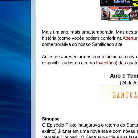
Mais um ano, mais uma temporada. Mas desta v
história (como vocês podem conferir na
Abertur
comemorativa do nosso Santificado site.
Antes de apresentarmos como funciona a nova
disponibilizadas no acervo
Inventário
) das quat
Ano I: Tem
(24 de Ab
Sinopse
O Episódio Piloto inaugurava o retorno do San
extinto)
.kit.net
em uma nova era e com novas am
"remake"/ "reload". O Santuário vivia a sua fas