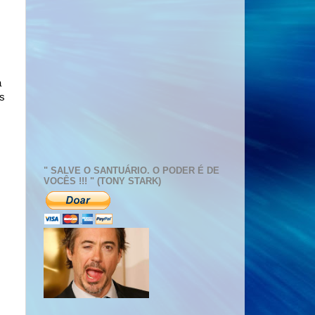
a
as
" SALVE O SANTUÁRIO. O PODER É DE
VOCÊS !!! " (TONY STARK)