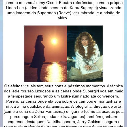
como o mesmo Jimmy Olsen. E outra referências, como a própria
Linda Lee (a identidade secreta de Kara/ Supergirl) visualizando
uma imagem do Superman (Reeve) vislumbrada; e a prisão de
vidro.
Os efeitos visuais tem seus bons e péssimos momentos. A técnica
dos letreiros são luxuosos e as cenas onde Supergirl voa em meio
a tempestade segurando um lustre iluminado até convencem.
Porém, as cenas onde ela voa sobre os campos e montanhas é
nítida a má qualidade da animação. A fotografia, direção de arte
(como a cena da Zona Fantasma) e figurino (como as usadas pela
personagem Selina, todas extravagantes) também ganham
pequenos destaques. Na trilha sonora, Jerry Goldsmit segura o
ritmo mais profundo da trama nos trazendo uma ótima sonoridade