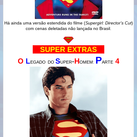
Há ainda uma versão estendida do filme (
Supergirl: Director's Cut
)
com cenas deletadas não lançada no Brasil.
---
SUPER
EXTRAS
---
P
O
L
S
-
H
4
EGADO
DO
UPER
OMEM:
ARTE