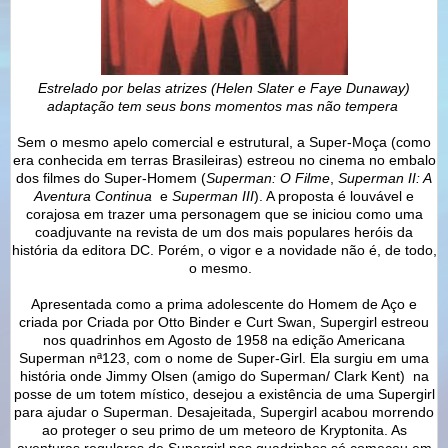
Estrelado por belas atrizes (Helen Slater e Faye Dunaway)
adaptação tem seus bons momentos mas não tempera
Sem o mesmo apelo comercial e estrutural, a Super-Moça (como
era conhecida em terras Brasileiras) estreou no cinema no embalo
dos filmes do Super-Homem (
Superman: O Filme
,
Superman II: A
Aventura Continua
e
Superman III
). A proposta é louvável e
corajosa em trazer uma personagem que se iniciou como uma
coadjuvante na revista de um dos mais populares heróis da
história da editora DC. Porém, o vigor e a novidade não é, de todo,
o mesmo.
Apresentada como a prima adolescente do Homem de Aço e
criada por Criada por Otto Binder e Curt Swan, Supergirl estreou
nos quadrinhos em Agosto de 1958 na edição Americana
Superman nª123, com o nome de Super-Girl. Ela surgiu em uma
história onde Jimmy Olsen (amigo do Superman/ Clark Kent) na
posse de um totem místico, desejou a existência de uma Supergirl
para ajudar o Superman. Desajeitada, Supergirl acabou morrendo
ao proteger o seu primo de um meteoro de Kryptonita. As
aventuras regulares de Supergirl nos quadrinhos só começou em