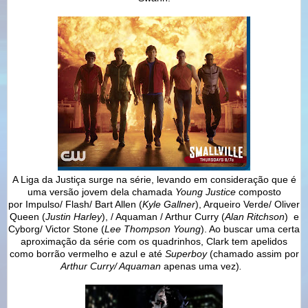
A Liga da Justiça surge na série, levando em consideração que é
uma versão jovem dela chamada
Young Justice
composto
por
Impulso/ Flash/ Bart Allen (
Kyle Gallner
), Arqueiro Verde/ Oliver
Queen (
Justin Harley
), / Aquaman / Arthur Curry (
Alan Ritchson
) e
Cyborg/ Victor Stone (
Lee Thompson Young
). Ao buscar uma certa
aproximação da série com os quadrinhos, Clark tem apelidos
como borrão vermelho e azul e até
Superboy
(chamado assim por
Arthur Curry/ Aquaman
apenas uma vez)
.