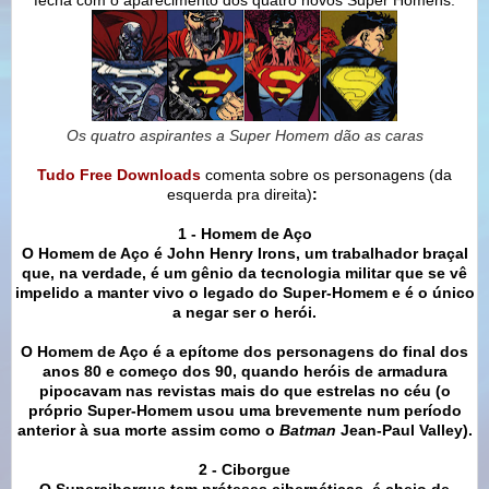
Os quatro aspirantes a Super Homem dão as caras
Tudo Free Downloads
comenta sobre os personagens (da
esquerda pra direita)
:
1 - Homem de Aço
O Homem de Aço é John Henry Irons, um trabalhador braçal
que, na verdade, é um gênio da tecnologia militar que se vê
impelido a manter vivo o legado do Super-Homem e é o único
a negar ser o herói.
O Homem de Aço é a epítome dos personagens do final dos
anos 80 e começo dos 90, quando heróis de armadura
pipocavam nas revistas mais do que estrelas no céu (o
próprio Super-Homem usou uma brevemente num período
anterior à sua morte assim como o
Batman
Jean-Paul Valley).
2 - Ciborgue
O Superciborgue tem próteses cibernéticas, é cheio de