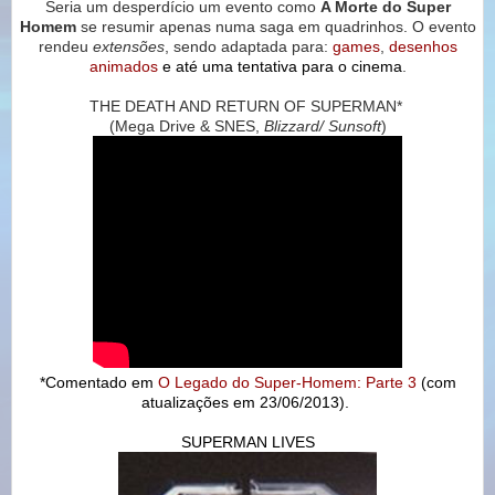
Seria um desperdício um evento como
A Morte do Super
Homem
se resumir apenas numa saga em quadrinhos.
O evento
rendeu
extensões
, sendo adaptada para:
games
,
desenhos
animados
e até uma tentativa para o cinema
.
THE DEATH AND RETURN OF SUPERMAN*
(Mega Drive & SNES,
Blizzard/ Sunsoft
)
*Comentado em
O Legado do Super-Homem: Parte 3
(com
atualizações em 23/06/2013).
SUPERMAN LIVES