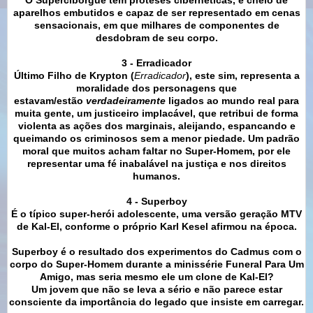
aparelhos embutidos e capaz de ser representado em cenas
sensacionais, em que milhares de componentes de
desdobram de seu corpo.
3 - Erradicador
Último Filho de Krypton (
Erradicador
), este sim, representa a
moralidade dos personagens que
estavam/estão
verdadeiramente
ligados ao mundo real para
muita gente, um justiceiro implacável, que retribui de forma
violenta as ações dos marginais, aleijando, espancando e
queimando os criminosos sem a menor piedade. Um padrão
moral que muitos acham faltar no Super-Homem, por ele
representar uma fé inabalável na justiça e nos direitos
humanos.
4 - Superboy
É o típico super-herói adolescente, uma versão geração MTV
de Kal-El, conforme o próprio Karl Kesel afirmou na época.
Superboy é o resultado dos experimentos do Cadmus com o
corpo do Super-Homem durante a minissérie Funeral Para Um
Amigo, mas seria mesmo ele um clone de Kal-El?
Um jovem que não se leva a sério e não parece estar
consciente da importância do legado que insiste em carregar.