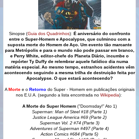
Sinopse (
Guia dos Quadrinhos
):
É aniversário do confronto
entre o Super-Homem e Apocalypse, que culminou com a
suposta morte do Homem de Aço. Um evento tão marcante
para Metrópolis e para o mundo não pode passar em branco,
e Perry White, editor-chefe do Planeta Diário, incumbe o
repórter Ty Duffy de relembrar aquele fatídico dia numa
matéria especial. Ao mesmo tempo, estranhos acidentes vêm
acontecendo seguindo a mesma trilha de destruição feita por
Apocalypse. O que estará acontecendo?
A
Morte
e o
Retorno
do Super - Homem em publicações originais
nos E.U.A. (segundo a lista encontrada no
Wikipedia
):
A Morte do Super Homem
("Doomsday!" Ato 1)
Superman: Man of Steel #18 (Parte 1)
Justice League America #69 (Parte 2)
Superman Vol. 2 #74 (Parte 3)
Adventures of Superman #497 (Parte 4)
Action Comics #684 (Parte 5)