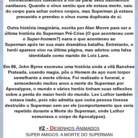
cardiacos. Quando o vírus sentiu que ele estava
morto
, saiu
do corpo para achar outros corpos, mas Superman já estava
precavido e prendeu o vírus numa duplicata de si.
Outra história imaginária, escrita por Alan Moore para ser a
última história do Superman Pré-Crise (
O que aconteceu com
o Super-homem?
) narra o que aconteceu ao
Superman
após
ter sua mais dramática batalha. Entretanto, o
herói aparece vivo na última página, mas adotou uma falsa
identidade como marido de Lois Lane.
Em 86, John Byrne escreveu uma história onde a vilã Banshee
Prateada, usando magia, pôs o Homem de aço num torpor
semelhante a morte clínica. Foi realizado o funeral, e
antecedendo muitos anos a morte do Superman por
Apocalypse, o mundo e vários heróis tinham suas reflexões
sobre a perda do maior herói do mundo. Lex Luthor também
estava irado, pois não admitia que outra pessoa tivesse
destruído o Superman sem ser ele (comportamento que seria
repetido durante a Morte do Superman, onde Luthor
esmurrava o corpo de Apocalypse).
#2 -
D
A
ESENHOS
NIMADOS
SUPER AMIGOS: A MORTE DO SUPERMAN