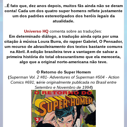
..É fato que, dez anos depois, muitos fãs ainda não se deram
conta! Cada um dos quatro super homens reflete justamente
um dos padrões estereotipados dos heróis
legais
da
atualidade.
Universo HQ
comenta sobre as traduções:
Em determinado diálogo, a tradução ainda opta por uma
citação à música Loura Burra, do rapper Gabriel, O Pensador,
um recurso de
abrasileiramento
dos textos bastante comuns
na Abril. A edição brasileira teve a vantagem de salvar a
primeira história do total obscurantismo que ela mereceria,
algo que a original norte-americana não teve.
O Retorno do Super Homem
(
Superman Vol. 2 #81-
Adventures of Superman #504 -
Action
Comics #691
;
s
érie originalmente publicada no Brasil entre
Setembro e Novembro de 1994
)