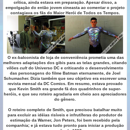
crítica, ainda estava em preparação. Apesar disso, a
empolgação do então jovem cineasta ao comentar o projeto
contagiava os fãs do Maior Herói de Todos os Tempos.
O ex-balconista de loja de conveniência prometia uma das
melhores adaptações dos gibis para as telas grandes, citando
vilões
cult
do Universo DC e criticando o desenvolvimento
das personagens do filme Batman eternamente, de Joel
Schumacher. Dizia também que seu objetivo era escrever uma
revista mensal da DC Comics. Em resumo, estava provado
que Kevin Smith era grande fã dos quadrinhos de super-
heróis, e que seu roteiro agradaria em cheio aos apreciadores
do gênero.
O roteiro completo de Smith, que precisou batalhar muito
para excluir as idéias risíveis e infrutíferas do produtor de
estimação da Warner, Jon Peters, foi bem recebido pela
companhia; e já estava tudo pronto para iniciar a produção