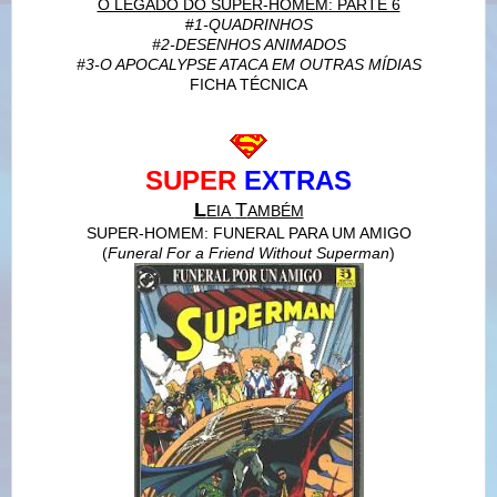
O LEGADO DO SUPER-HOMEM: PARTE 6
#
1-QUADRINHOS
#2-DESENHOS ANIMADOS
#3-O APOCALYPSE ATACA EM OUTRAS MÍDIAS
FICHA TÉCNICA
SUPER
EXTRAS
L
T
EIA
AMBÉM
SUPER-HOMEM: FUNERAL PARA UM AMIGO
(
Funeral For a Friend Without Superman
)