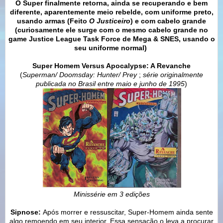
O Super finalmente retorna, ainda se recuperando e bem
diferente, aparentemente meio rebelde, com uniforme preto,
usando armas (Feito
O Justiceiro
) e com cabelo grande
(curiosamente ele surge com o mesmo cabelo grande no
game Justice League Task Force de Mega & SNES, usando o
seu uniforme normal)
Super Homem Versus Apocalypse: A Revanche
(
Superman/ Doomsday: Hunter/ Prey
;
série originalmente
publicada
no Brasil
entre maio e junho de 1995
)
Minissérie em 3 edições
Sipnose:
Após morrer e ressuscitar, Super-Homem ainda sente
algo remoendo em seu interior. Essa sensação o leva a procurar