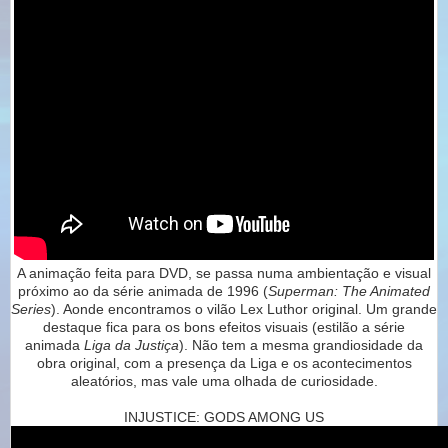
A animação feita para DVD, se passa numa ambientação e visual
próximo ao da série animada de 1996 (
Superman: The Animated
Series
). Aonde encontramos o vilão Lex Luthor original. Um grande
destaque fica para os bons efeitos visuais (estilão a série
animada
Liga da Justiça
). Não tem a mesma grandiosidade da
obra original, com a presença da Liga e os acontecimentos
aleatórios, mas vale uma olhada de curiosidade.
INJUSTICE: GODS AMONG US