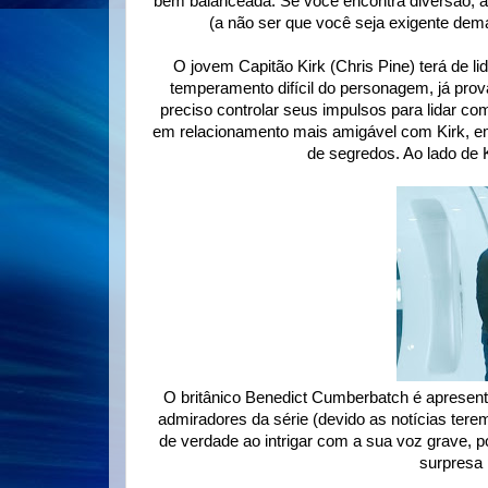
bem balanceada. Se você encontra diversão, 
(a não ser que você seja exigente de
O jovem Capitão Kirk (Chris Pine) terá de l
temperamento difícil do personagem, já pro
preciso controlar seus impulsos para lidar 
em relacionamento mais amigável com Kirk, em
de segredos. Ao lado de 
O britânico Benedict Cumberbatch é apresent
admiradores da série (devido as notícias terem
de verdade ao intrigar com a sua voz grave, p
surpresa 