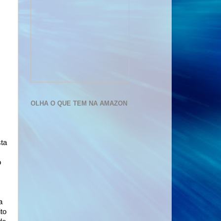
OLHA O QUE TEM NA AMAZON
sta
m
o
a
to