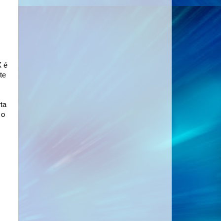
X é
te
ta
 o