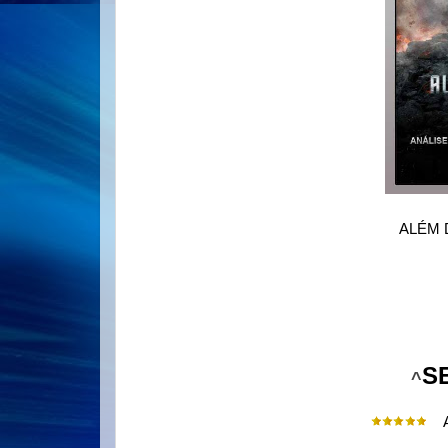
ALÉM 
S
^