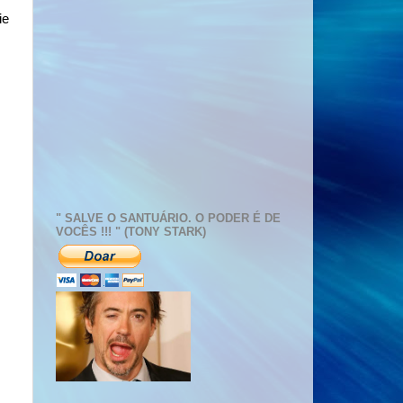
ie
" SALVE O SANTUÁRIO. O PODER É DE
VOCÊS !!! " (TONY STARK)