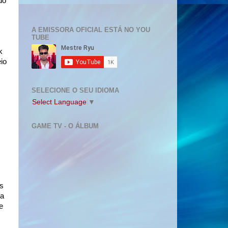
do
A EMISSORA OFICIAL ESTÁ NO YOU
TUBE
k
io
SELECIONE O SEU IDIOMA
Select Language
▼
GAME TV - O ÁLBUM
s
za
e