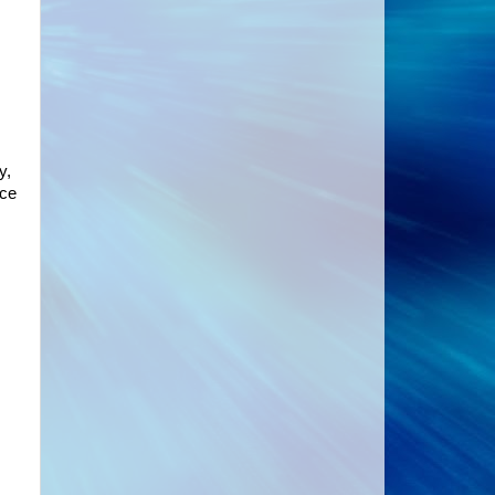
y,
ice