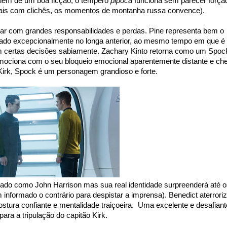
além de um boa ficção, o tempero
pipoca
funciona sem parecer força
mais com clichês, os momentos de montanha russa convence).
idar com grandes responsabilidades e perdas. Pine representa bem o
vado excepcionalmente no longa anterior, ao mesmo tempo em que é
com certas decisões sabiamente. Zachary Kinto retorna como um Spoc
ociona com o seu bloqueio emocional aparentemente distante e che
Kirk, Spock é um personagem grandioso e forte.
ado como John Harrison mas sua real identidade surpreenderá até o
 informado o contrário para despistar a imprensa). Benedict aterrori
ostura confiante e mentalidade traiçoeira. Uma excelente e desafiant
para a tripulação do capitão Kirk.