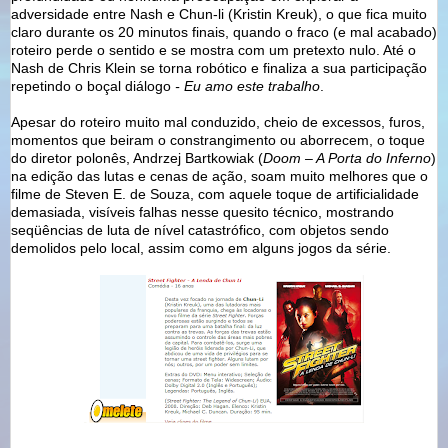
adversidade entre Nash e Chun-li (Kristin Kreuk), o que fica muito
claro durante os 20 minutos finais, quando o fraco (e mal acabado)
roteiro perde o sentido e se mostra com um pretexto nulo. Até o
Nash de Chris Klein se torna robótico e finaliza a sua participação
repetindo o boçal diálogo
- Eu amo este trabalho
.
Apesar do roteiro muito mal conduzido, cheio de excessos, furos,
momentos que beiram o constrangimento ou aborrecem, o toque
do diretor polonês, Andrzej Bartkowiak (
Doom – A Porta do Inferno
)
na edição das lutas e cenas de ação, soam muito melhores que o
filme de Steven E. de Souza, com aquele toque de artificialidade
demasiada, visíveis falhas nesse quesito técnico, mostrando
seqüências de luta de nível catastrófico, com objetos sendo
demolidos pelo local, assim como em alguns jogos da série.