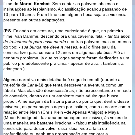
filme do
Mortal Kombat
. Sem contar as palavras obcenas e
insinuações ao lesbianismo. A classificação acabou passando de
13 para 16 anos. É um filme com alguma boca suja e a violência
presente em outras adaptações.
(
P.S.
Falando em censura, uma curiosidade é que, no primeiro
filme, Van Damme, descendo pra uma caverna, fala:
- tantos anos
de treinamento para essa merda
e outras palavras mais ou menos
do tipo:
- sua bunda me deve
n
meses
, e aí o filme saiu da
censura livre para censura 12 anos em algumas platéias. Até aí
nenhum problema, já que os jogos sempre foram dedicados a um
público pré adolescente pra cima - apesar de atrair, também, a
criançada.)
Alguma narrativa mais detalhada é seguida em off (durante a
trajetória da
Lana-Li
) que tenta descrever a aventura como um
fábula. Mas elas são desnecessárias, não acrescentando em nada
de conteúdo, dentro de um ambiente mais adulto que busca
propor. A mensagem da história parte do ponto que, dentro desse
universo, os personagens agem por instinto, como o ocorre com a
relação entre Nash (Chris Klein –de Apenas Amigos) e Maya
(Moon Bloodgood –faz uma personagem exclusiva), às vezes de
uma maneira até bastante irracional - faltou mais inteligência na
conclusão para desenvolver essa idéia- vide a falta de
profundidade ou nenhuma preocupação em explorar a