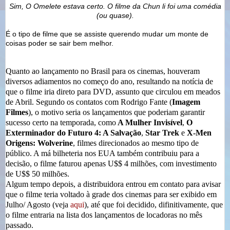
Sim, O Omelete estava certo. O filme da Chun li foi uma comédia
(ou quase).
É o tipo de filme que se assiste querendo mudar um monte de
coisas poder se sair bem melhor.
Quanto ao lançamento no Brasil para os cinemas, houveram
diversos adiamentos no começo do ano, resultando na notícia de
que o filme iria direto para DVD, assunto que circulou em meados
de Abril. Segundo os contatos com Rodrigo Fante (
Imagem
Filmes
), o motivo seria os lançamentos que poderiam garantir
sucesso certo na temporada, como
A Mulher Invisível
,
O
Exterminador do Futuro 4
: A Salvação
,
Star Trek
e
X-Men
Origens: Wolverine
, filmes direcionados ao mesmo tipo de
público. A má bilheteria nos EUA também contribuiu para a
decisão, o filme faturou apenas U$$ 4 milhões, com investimento
de U$$ 50 milhões.
Algum tempo depois, a distribuidora entrou em contato para avisar
que o filme teria voltado à grade dos cinemas para ser exibido em
Julho/ Agosto (veja
aqui
), até que foi decidido, difinitivamente, que
o filme entraria na lista dos lançamentos de locadoras no mês
passado.