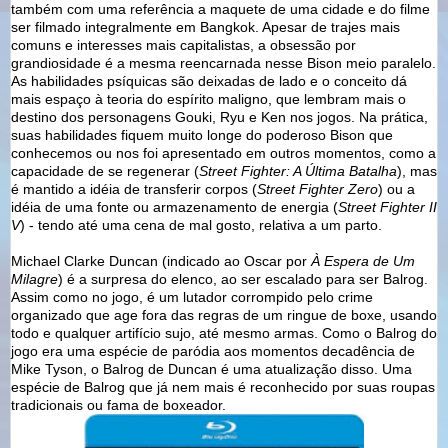
também com uma referência a maquete de uma cidade e do filme
ser filmado integralmente em Bangkok. Apesar de trajes mais
comuns e interesses mais capitalistas, a obsessão por
grandiosidade é a mesma reencarnada nesse Bison meio paralelo.
As habilidades psíquicas são deixadas de lado e o conceito dá
mais espaço à teoria do espírito maligno, que lembram mais o
destino dos personagens Gouki, Ryu e Ken nos jogos. Na prática,
suas habilidades fiquem muito longe do poderoso Bison que
conhecemos ou nos foi apresentado em outros momentos, como a
capacidade de se regenerar (
Street Fighter: A Última Batalha
), mas
é mantido a idéia de transferir corpos (
Street Fighter Zero
) ou a
idéia de uma fonte ou armazenamento de energia (
Street Fighter II
V
) - tendo até uma cena de mal gosto, relativa a um parto.
Michael Clarke Duncan (indicado ao Oscar por
À Espera de Um
Milagre
) é a surpresa do elenco, ao ser escalado para ser Balrog.
Assim como no jogo, é um lutador corrompido pelo crime
organizado que age fora das regras de um ringue de boxe, usando
todo e qualquer artifício sujo, até mesmo armas. Como o Balrog do
jogo era uma espécie de paródia aos momentos decadência de
Mike Tyson, o Balrog de Duncan é uma atualização disso. Uma
espécie de Balrog que já nem mais é reconhecido por suas roupas
tradicionais ou fama de boxeador.