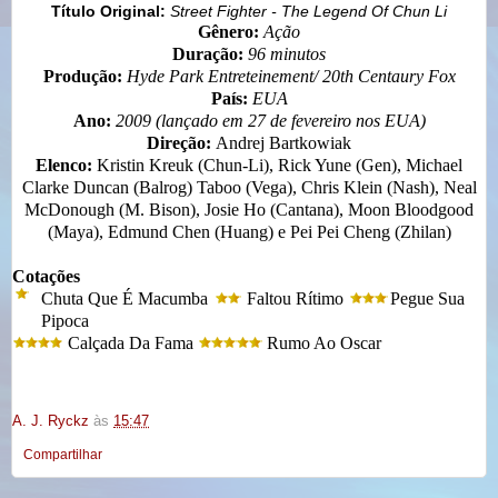
Título Original:
Street Fighter - The Legend Of Chun Li
Gênero:
Ação
Duração:
96 minutos
Produção:
Hyde Park Entreteinement/ 20th Centaury Fox
País:
EUA
Ano:
2009 (lançado em 27 de fevereiro nos EUA)
Direção:
Andrej Bartkowiak
Elenco:
Kristin Kreuk (Chun-Li), Rick Yune (Gen), Michael
Clarke Duncan (Balrog) Taboo (Vega), Chris Klein (Nash), Neal
McDonough (M. Bison), Josie Ho (Cantana), Moon Bloodgood
(Maya), Edmund Chen (Huang) e Pei Pei Cheng (Zhilan)
Cotações
Chuta Que É Macumba
Faltou Rítimo
Pegue Sua
Pipoca
Calçada Da Fama
Rumo Ao Oscar
A. J. Ryckz
às
15:47
Compartilhar