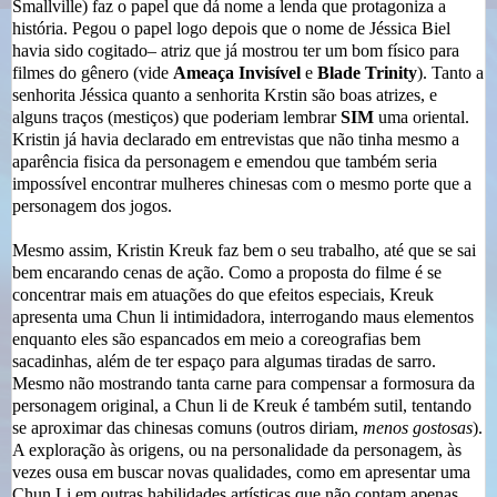
Smallville) faz o papel que dá nome a lenda que protagoniza a
história. Pegou o papel logo depois que o nome de Jéssica Biel
havia sido cogitado– atriz que já mostrou ter um bom físico para
filmes do gênero (vide
Ameaça Invisível
e
Blade Trinity
). Tanto a
senhorita Jéssica quanto a senhorita Krstin são boas atrizes, e
alguns traços (mestiços) que poderiam lembrar
SIM
uma oriental.
Kristin já havia declarado em entrevistas que não tinha mesmo a
aparência fisica da personagem e emendou que também seria
impossível encontrar mulheres chinesas com o mesmo porte que a
personagem dos jogos.
Mesmo assim, Kristin Kreuk faz bem o seu trabalho, até que se sai
bem encarando cenas de ação. Como a proposta do filme é se
concentrar mais em atuações do que efeitos especiais, Kreuk
apresenta uma Chun li intimidadora, interrogando maus elementos
enquanto eles são espancados em meio a coreografias bem
sacadinhas, além de ter espaço para algumas tiradas de sarro.
Mesmo não mostrando tanta carne para compensar a formosura da
personagem original, a Chun li de Kreuk é também sutil, tentando
se aproximar das chinesas comuns (outros diriam,
menos gostosas
).
A exploração às origens, ou na personalidade da personagem, às
vezes ousa em buscar novas qualidades, como em apresentar uma
Chun Li em outras habilidades artísticas que não contam apenas