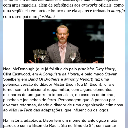
com artes marciais, além de referências aos
artworks
oficiais, como
uma seqüência em preto e branco que ela aparece treinando
kung-fu
com o seu pai num
flashback
.
Neal McDonough (que já foi dirigido pelo
pistoleiro Dirty Harry
,
Clint Eastwood, em
A Conquista da Honra
, e pelo mago Steven
Spielberg em
Band Of Brothers
e
Minority Report
) faz uma
polêmica versão do ditador Mister Bison (ou M. Bison), loiro e
terno, sem a tradicional roupa militar, com alguns elementos
milenares de um guerreiro imperialista, no caso as ombreiras,
puseiras e joelheiras de ferro. Personagem que já passou por
diversas reformas, desde o ditador de uma organização criminosa
ao vilão
Hi-Tech
das adaptações, que influenciou os jogos.
Na história adaptada, Bison tem um momento antológico muito
parecido com o Bison de Raul Júlia no filme de 94, sem contar