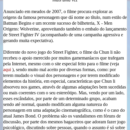
Anunciado em meados de 2007, o filme procura explorar as
origens da famosa personagem que dá nome ao título, num estilo de
Batman Begins e um recente sucesso de bilheteria, X - Men
Origens: Wolverine, aproveitando também o embalo do lançamento
de Street Fighter IV (acompanhado de uma campanha agressiva e
gerando muita expectativa).
Diferente do novo jogo do Street Fighter, o filme da Chun li não
recebeu o apoio merecido por muitos gamemaníacos que trafegam
pela Internet, mesmo com o site especial feito para o filme (veja
aqui
), sendo muito mal aceito por diversas formas, como: por
terem mudado o visual dos personagens e por terem modificado
elementos da história, em especial, características que Chun li
absorveu nos games, através de algumas adaptações bem sucedidas
ou mais coerentes com o seu estereótipo. Mas, vendo por um lado,
esses escândalos, por parte de um determinado grupo, acabam
sendo até normal, quando modificam alguma natureza do
personagem em uma adaptação cinematográfica, como é o caso do
atual James Bond. O problema são os vandalismos em fóruns de
discussão, por parte dos mesmos bagaceiros que adoram fazer jogo
psicológico, discutindo sobre pessoas, quando o assunto é só sobre