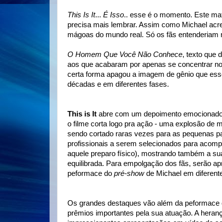
This Is It
...
É Isso
.. esse é o momento. Este mate
precisa mais lembrar. Assim como Michael acred
mágoas do mundo real. Só os fãs entenderiam m
O Homem Que Você Não Conhece
, texto que
aos que acabaram por apenas se concentrar nos
certa forma apagou a imagem de gênio que esse
décadas e em diferentes fases.
This is It
abre com um depoimento emocionado 
o filme corta logo pra ação - uma explosão de m
sendo cortado raras vezes para as pequenas p
profissionais a serem selecionados para acom
aquele preparo físico), mostrando também a su
equilibrada. Para empolgação dos fãs, serão a
peformace do
pré-show
de Michael em difere
Os grandes destaques vão além da peformace d
prêmios importantes pela sua atuação. A herança