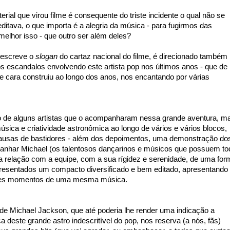
rial que virou filme é consequente do triste incidente o qual não se
itava, o que importa é a alegria da música - para fugirmos das
elhor isso - que outro ser além deles?
 descreve o
slogan
do cartaz nacional do filme, é direcionado também
 escandalos envolvendo este artista pop nos últimos anos - que de
 cara construiu ao longo dos anos, nos encantando por várias
de alguns artistas que o acompanharam nessa grande aventura, m
úsica e criatividade astronômica ao longo de vários e vários blocos,
ausas de bastidores - além dos depoimentos, uma demonstração do
panhar Michael (os talentosos dançarinos e músicos que possuem to
a relação com a equipe, com a sua rígidez e serenidade, de uma for
presentados um compacto diversificado e bem editado, apresentando
ntes momentos de uma mesma música.
e Michael Jackson, que até poderia lhe render uma indicação a
 deste grande astro indescritível do pop, nos reserva (a nós, fãs)