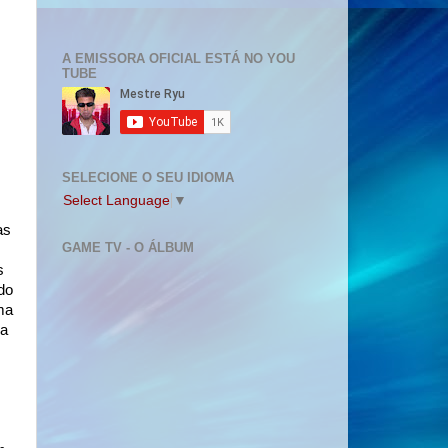
A EMISSORA OFICIAL ESTÁ NO YOU
TUBE
SELECIONE O SEU IDIOMA
Select Language
▼
as
GAME TV - O ÁLBUM
s
do
ma
 a