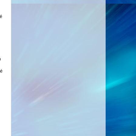
é
m
 é