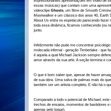
impressionantes apresentações em vídeo de seu
essas músicas) que contam com uma apresentaç
videoclipe
Ghosts
, um filme de Smooth Crimina
Moonwalker e um clássico dos anos 40, Earth 
About Us entra no espetáculo parecendo fazer r
toda essa dinâmica, ficamos conhecendo (ou r
junto.
Infelizmente não pude me concentrar psicológic
molecada infernal - geração Timberlake - que 
é aquela a qual Michael Jackson sempre defend
amor através da sua arte. A seção termina e 
O que é bom saber que, apesar de haver arrua
de sua obra. Uma salva de palmas mais do que 
também ser um artista completo. E não há o que
Comparado a todo o potencial de Michael, este
trechos de ensaios, momentos de bastidores 
apenas pelo toque).