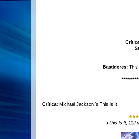
Crític
S
Bastidores:
This 
*********
Crítica:
Michael Jackson 's This Is It
(
This Is It, 11