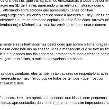
s grandes hits (que vai agradar, ou embasbacar, a todos que curte
ão em 3D de Thriller, parecendo uma releitura misturada com o
l, alternando entre edições que apresentam cenas do filme
Song surge com um vídeo caótico sobre a natureza e They Don't Ca
eferências a um determinado capítulo da série Star Wars. Através de
elembrando) o Michael
cult
- que faz você se impressionar e dançar
amente e espiritualmente nas descrições que abrem o filme, graças 
fazia um certo barulho na sessão. Mas a mensagem que se traz no fi
eu, e que todos nós fãs sabemos: proteger o mundo e trazer a paz e
começam os créditos, a molecada ovaciona em bando.
ças que o zombam, eles também são capazes de respeitá-lo através
merecida ao maior rei do pop de todos os tempos - que mostrou
 falar mal dele.
 é apenas..
isto
- um apretivo do concerto que iria vir, com pequenos
e rápidas apresentações de vídeos (que mesmo assim impressionam,