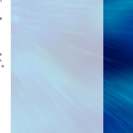
m
re
a
m,
 o