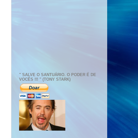
" SALVE O SANTUÁRIO. O PODER É DE
VOCÊS !!! " (TONY STARK)