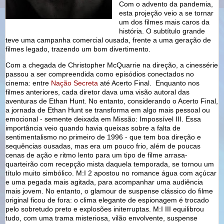
Com o advento da pandemia,
esta projeção veio a se tornar
um dos filmes mais caros da
história. O subtítulo grande
teve uma campanha comercial ousada, frente a uma geração de
filmes legado, trazendo um bom divertimento.
Com a chegada de Christopher McQuarrie na direção, a cinessérie
passou a ser compreendida como episódios conectados no
cinema: entre
Nação Secreta
até Acerto Final. Enquanto nos
filmes anteriores, cada diretor dava uma visão autoral das
aventuras de Ethan Hunt. No entanto, considerando o Acerto Final,
a jornada de Ethan Hunt se transforma em algo mais pessoal ou
emocional - semente deixada em Missão: Impossível III. Essa
importância veio quando havia queixas sobre a falta de
sentimentalismo no primeiro de 1996 - que tem boa direção e
sequências ousadas, mas era um pouco frio, além de poucas
cenas de ação e ritmo lento para um tipo de filme arrasa-
quarteirão com recepção mista daquela temporada, se tornou um
título muito simbólico. M:I 2 apostou no romance água com açúcar
e uma pegada mais agitada, para acompanhar uma audiência
mais jovem. No entanto, o glamour de suspense clássico do filme
original ficou de fora: o clima elegante de espionagem é trocado
pelo sobretudo preto e explosões initerruptas. M:I III equilibrou
tudo, com uma trama misteriosa, vilão envolvente, suspense