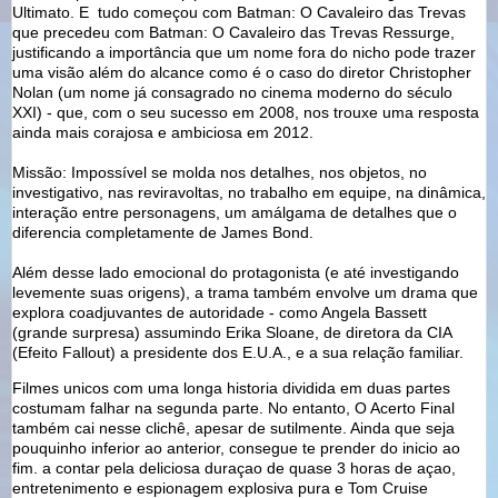
Ultimato. E tudo começou com Batman: O Cavaleiro das Trevas
que precedeu com Batman: O Cavaleiro das Trevas Ressurge,
justificando a importância que um nome fora do nicho pode trazer
uma visão além do alcance como é o caso do diretor Christopher
Nolan (um nome já consagrado no cinema moderno do século
XXI) - que, com o seu sucesso em 2008, nos trouxe uma resposta
ainda mais corajosa e ambiciosa em 2012.
Missão: Impossível se molda nos detalhes, nos objetos, no
investigativo, nas reviravoltas, no trabalho em equipe, na dinâmica,
interação entre personagens, um amálgama de detalhes que o
diferencia completamente de James Bond.
Além desse lado emocional do protagonista (e até investigando
levemente suas origens), a trama também envolve um drama que
explora coadjuvantes de autoridade - como Angela Bassett
(grande surpresa) assumindo Erika Sloane, de diretora da CIA
(Efeito Fallout) a presidente dos E.U.A., e a sua relação familiar.
Filmes unicos com uma longa historia dividida em duas partes
costumam falhar na segunda parte. No entanto, O Acerto Final
também cai nesse clichê, apesar de sutilmente. Ainda que seja
pouquinho inferior ao anterior, consegue te prender do inicio ao
fim. a contar pela deliciosa duraçao de quase 3 horas de açao,
entretenimento e espionagem explosiva pura e Tom Cruise