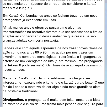
se saiu muito bem (apesar do enredo não considerar o karatê,
mas sim o kung-fu).
Em Karatê Kid: Lendas, os arcos se fecham trazendo um novo
protagonista já experiente em lutas.
Afinal, muitos anos e obras se passaram e algumas
transformações na narrativa tiveram que ser necessárias a fim de
adaptar ao conhecimento dessa audiência que cresceu e são
crianças adultas com certa nostalgia.
Lendas
veio com aquela esperança de nos trazer novos filmes de
ação como nos anos 80 e 90, mas acaba por nos trazer um
divertimento com ares tecnológicos - referências a linguagens ou
estética de um videogame de luta (e até mesmo uma propaganda
de Tekken 8 pode ser vista). Os filmes de ação legado passam por
novos tempos.
Memória Pós-Crítica:
Há uma subtrama que chega a ser
interessante - expandindo o kung-fu e o karatê para o boxe. O que
faz de Lendas a tentativa de ser algo ainda mais grandioso além
da nostalgia tradicional.
Divulgações:
a propaganda é muito bem feita, lançando a ideia
de mistério e o início de uma trama mais pesada que seguirá para