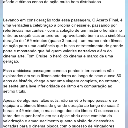
afiado e ótimas cenas de ação muito bem distribuídas.
Levando em consideração toda essa passagem, O Acerto Final, é
uma verdadeira celebração à própria cinessérie, passando por
referências marcantes - com a solução de um mistério homônimo
entre as sequências anteriores - aproveitando bem a sua simbólica
duração de 169 minutos (quase 3 horas) - um marco entre filmes
de ação para uma audiência que busca entretenimento de grande
porte e mostrando que há quem valorize narrativas além do
cinema arte. Tom Cruise, o herói do cinema e marco de uma
geração.
Essa ambiciosa passagem conecta pontos interessantes não
explorados em seus filmes anteriores ao longo de seus quase 30
anos de história, chega a ser uma viagem completa, no entanto,
se sente uma leve inferioridade de ritmo em comparação ao
sétimo título.
Apesar de algumas faltas sutis, não se vê o tempo passar e se
equipara a ótimos filmes de grande duração ao longo de suas 2
horas e 49 minutos, o mais longo dos oito filmes. O sucesso da
febre dos super-heróis em seu ápice abriu esse caminho da
valorização e amadurecimento quanto a visão de cinesséries
voltadas para o cinema pipoca com o sucesso de Vingadores