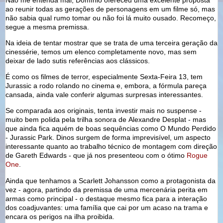
ao reunir todas as gerações de personagens em um filme só, mas
não sabia qual rumo tomar ou não foi lá muito ousado. Recomeço,
segue a mesma premissa.
Na ideia de tentar mostrar que se trata de uma terceira geração da
cinessérie, temos um elenco completamente novo, mas sem
deixar de lado sutis referências aos clássicos.
É como os filmes de terror, especialmente Sexta-Feira 13, tem
Jurassic a rodo rolando no cinema e, embora, a fórmula pareça
cansada, ainda vale conferir algumas surpresas interessantes.
Se comparada aos originais, tenta investir mais no suspense -
muito bem polida pela trilha sonora de Alexandre Desplat - mas
que ainda fica aquém de boas sequências como O Mundo Perdido
- Jurassic Park. Dinos surgem de forma imprevisível, um aspecto
interessante quanto ao trabalho técnico de montagem com direção
de Gareth Edwards - que já nos presenteou com o ótimo
Rogue
One
.
Ainda que tenhamos a Scarlett Johansson como a protagonista da
vez - agora, partindo da premissa de uma mercenária perita em
armas como principal - o destaque mesmo fica para a interação
dos coadjuvantes: uma família que cai por um acaso na trama e
encara os perigos na ilha proibida.