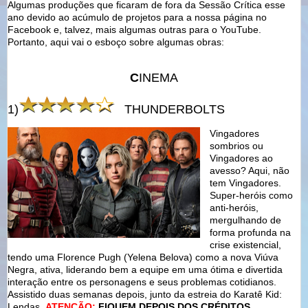
Algumas produções que ficaram de fora da Sessão Crítica esse
ano devido ao acúmulo de projetos para a nossa página no
Facebook e, talvez, mais algumas outras para o YouTube.
Portanto, aqui vai o esboço sobre algumas obras:
C
INEMA
1)
THUNDERBOLTS
Vingadores
sombrios ou
Vingadores ao
avesso? Aqui, não
tem Vingadores.
Super-heróis como
anti-heróis,
mergulhando de
forma profunda na
crise existencial,
tendo uma Florence Pugh (Yelena Belova) como a nova Viúva
Negra, ativa, liderando bem a equipe em uma ótima e divertida
interação entre os personagens e seus problemas cotidianos.
Assistido duas semanas depois, junto da estreia do Karatê Kid:
Lendas.
ATENÇÃO:
FIQUEM DEPOIS DOS CRÉDITOS