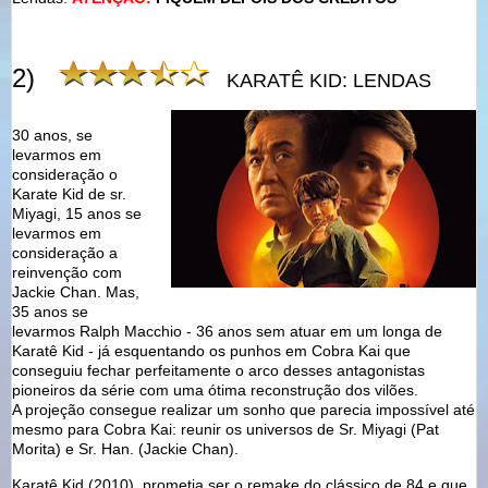
2)
KARATÊ KID: LENDAS
30 anos, se
levarmos em
consideração o
Karate Kid de sr.
Miyagi, 15 anos se
levarmos em
consideração a
reinvenção com
Jackie Chan. Mas,
35 anos se
levarmos Ralph Macchio - 36 anos sem atuar em um longa de
Karatê Kid - já esquentando os punhos em Cobra Kai que
conseguiu fechar perfeitamente o arco desses antagonistas
pioneiros da série com uma ótima reconstrução dos vilões.
A projeção consegue realizar um sonho que parecia impossível até
mesmo para Cobra Kai: reunir os universos de Sr. Miyagi (Pat
Morita) e Sr. Han. (Jackie Chan).
Karatê Kid (2010), prometia ser o remake do clássico de 84 e que