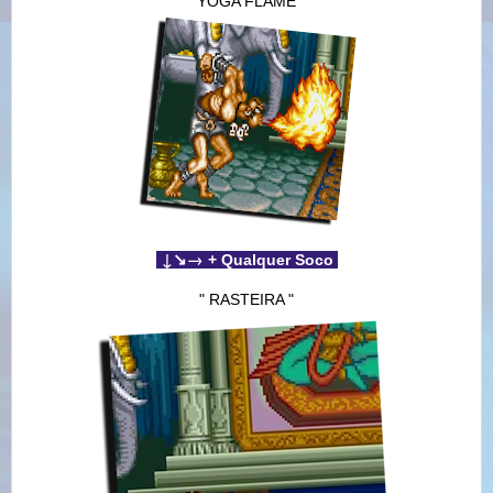
" YOGA FLAME "
↓
↘
→
+ Qualquer Soco
" RASTEIRA "