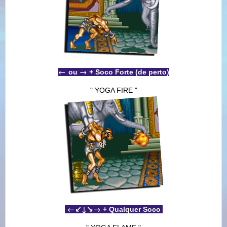
←
→
ou
+ Soco Forte (de perto)
" YOGA FIRE "
←
↙
↓
↘
→
+ Qualquer Soco