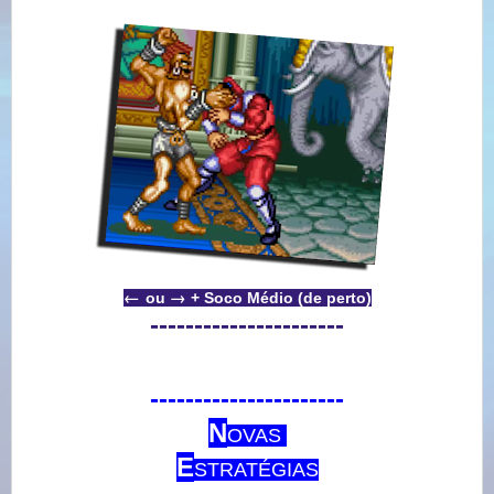
←
→
ou
+ Soco Médio (de perto)
----------------------
----------------------
N
OVAS
E
STRATÉGIAS