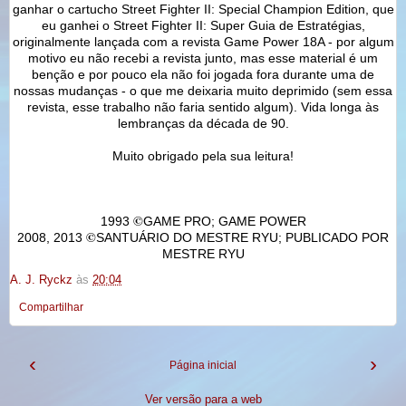
ganhar o cartucho Street Fighter II: Special Champion Edition, que
eu ganhei o Street Fighter II: Super Guia de Estratégias,
originalmente lançada com a revista Game Power 18A - por algum
motivo eu não recebi a revista junto, mas esse material é um
benção e por pouco ela não foi jogada fora durante uma de
nossas mudanças - o que me deixaria muito deprimido (sem essa
revista, esse trabalho não faria sentido algum). Vida longa às
lembranças da década de 90.
Muito obrigado pela sua leitura!
©
1993
GAME PRO; GAME POWER
©
2008, 2013
SANTUÁRIO DO MESTRE RYU; PUBLICADO POR
MESTRE RYU
A. J. Ryckz
às
20:04
Compartilhar
‹
›
Página inicial
Ver versão para a web