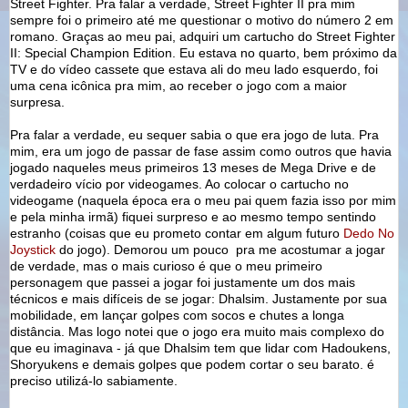
Street Fighter. Pra falar a verdade, Street Fighter II pra mim
sempre foi o primeiro até me questionar o motivo do número 2 em
romano. Graças ao meu pai, adquiri um cartucho do Street Fighter
II: Special Champion Edition. Eu estava no quarto, bem próximo da
TV e do vídeo cassete que estava ali do meu lado esquerdo, foi
uma cena icônica pra mim, ao receber o jogo com a maior
surpresa.
Pra falar a verdade, eu sequer sabia o que era jogo de luta. Pra
mim, era um jogo de passar de fase assim como outros que havia
jogado naqueles meus primeiros 13 meses de Mega Drive e de
verdadeiro vício por videogames. Ao colocar o cartucho no
videogame (naquela época era o meu pai quem fazia isso por mim
e pela minha irmã) fiquei surpreso e ao mesmo tempo sentindo
estranho (coisas que eu prometo contar em algum futuro
Dedo No
Joystick
do jogo). Demorou um pouco pra me acostumar a jogar
de verdade, mas o mais curioso é que o meu primeiro
personagem que passei a jogar foi justamente um dos mais
técnicos e mais difíceis de se jogar: Dhalsim. Justamente por sua
mobilidade, em lançar golpes com socos e chutes a longa
distância. Mas logo notei que o jogo era muito mais complexo do
que eu imaginava - já que Dhalsim tem que lidar com Hadoukens,
Shoryukens e demais golpes que podem cortar o seu barato. é
preciso utilizá-lo sabiamente.