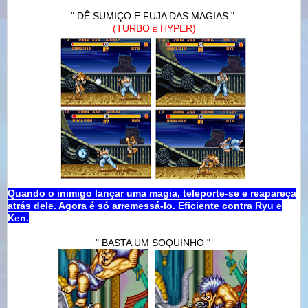
"
DÊ SUMIÇO E FUJA DAS MAGIAS
"
(TURBO
HYPER)
E
Quando o inimigo lançar uma magia, teleporte-se e reapareça
atrás dele. Agora é só arremessá-lo. Eficiente contra Ryu e
Ken.
" BASTA UM SOQUINHO "