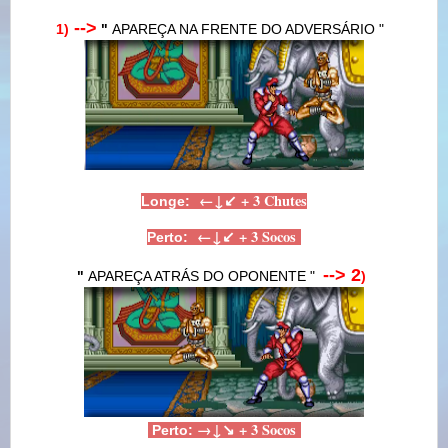
-->
1)
"
APAREÇA NA FRENTE DO ADVERSÁRIO "
←
↓
↙ + 3 Chutes
Long
e:
←
↓
↙ + 3 Socos
Pert
o:
--> 2
"
APAREÇA ATRÁS DO OPONENTE "
)
→
↓
↘ + 3 Socos
Perto: