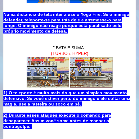
Numa distância de tela inteira use o Yoga Fire. Se o inimigo
defender, teleporte-se para trás dele e arremesse-o para
longe. O inimigo não reage porque está paralisado pelo
próprio movimento de defesa.
" BATA E SUMA "
(TURBO
HYPER)
E
1) O teleporte é muito mais do que um simples movimento
defensivo. Se você estiver perto do inimigo e ele soltar uma
magia, use a rasteira ou soco em pé.
2) Durante esses ataques execute o comando para
desaparecer. Assim você some antes de receber o
contragolpe.