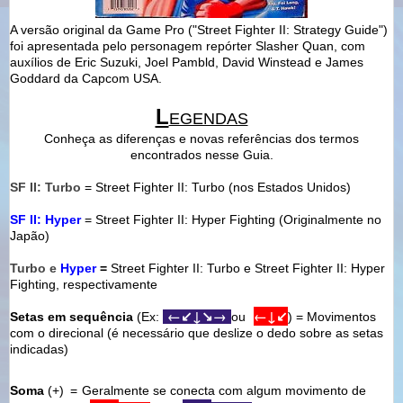
A versão original da Game Pro ("Street Fighter II: Strategy Guide")
foi apresentada pelo personagem repórter Slasher Quan, com
auxílios de Eric Suzuki, Joel Pambld, David Winstead e James
Goddard da Capcom USA.
L
EGENDAS
Conheça as diferenças e novas referências dos termos
encontrados nesse Guia.
SF II: Turbo
= Street Fighter II: Turbo (nos Estados Unidos)
SF II: Hyper
= Street Fighter II: Hyper Fighting (Originalmente no
Japão)
Turbo e
Hyper
=
Street Fighter II: Turbo e Street Fighter II: Hyper
Fighting,
respectivamente
←
↙
↓
↘
→
←
↓
↙
Setas em sequência
(Ex:
ou
) = Movimentos
com o direcional (é necessário que deslize o dedo sobre as setas
indicadas)
Soma
(+)
=
Geralmente se conecta com algum movimento de