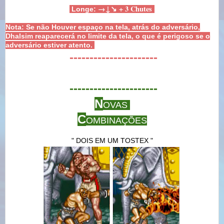
→
↓
↘ + 3 Chutes
Longe:
Nota: Se não Houver espaço na tela, atrás do adversário,
Dhalsim reaparecerá no limite da tela, o que é perigoso se o
adversário estiver atento.
----------------------
----------------------
N
OVAS
C
OMBINAÇÕES
" DOIS EM UM TOSTEX "