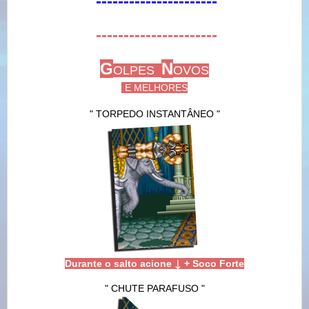
----------------------
----------------------
G
N
OLPES
OVOS
E MELHORES
" TORPEDO INSTANTÂNEO "
↓
Durante o salto acione
+ Soco Forte
" CHUTE PARAFUSO "