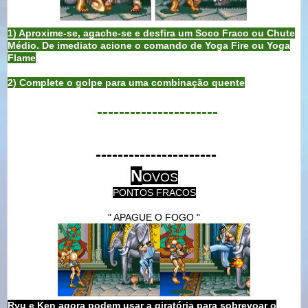
1) Aproxime-se, agache-se e desfira um Soco Fraco ou Chute
Médio. De imediato acione o comando de Yoga Fire ou Yoga
Flame
2) Complete o golpe para uma combinação quente
----------------------
----------------------
N
OVOS
PONTOS FRACOS
" APAGUE O FOGO "
Ryu e Ken agora podem usar a giratória para sobrevoar o