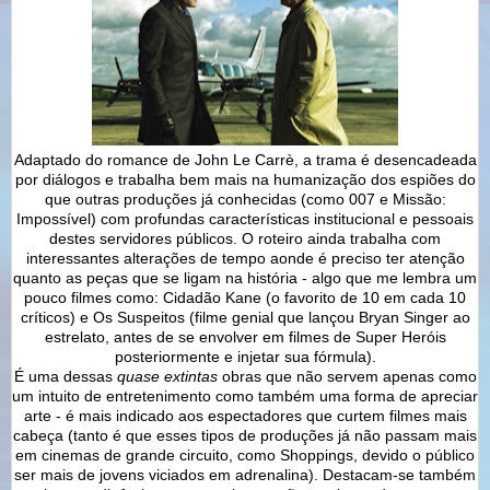
Adaptado do romance de John Le Carrè, a trama é desencadeada
por diálogos e trabalha bem mais na humanização dos espiões do
que outras produções já conhecidas (como 007 e Missão:
Impossível) com profundas características institucional e pessoais
destes servidores públicos. O roteiro ainda trabalha com
interessantes alterações de tempo aonde é preciso ter atenção
quanto as peças que se ligam na história - algo que me lembra um
pouco filmes como: Cidadão Kane (o favorito de 10 em cada 10
críticos) e Os Suspeitos (filme genial que lançou Bryan Singer ao
estrelato, antes de se envolver em filmes de Super Heróis
posteriormente e injetar sua fórmula).
É uma dessas
quase extintas
obras que não servem apenas como
um intuito de entretenimento como também uma forma de apreciar
arte - é mais indicado aos espectadores que curtem filmes mais
cabeça (tanto é que esses tipos de produções já não passam mais
em cinemas de grande circuito, como Shoppings, devido o público
ser mais de jovens viciados em adrenalina). Destacam-se também