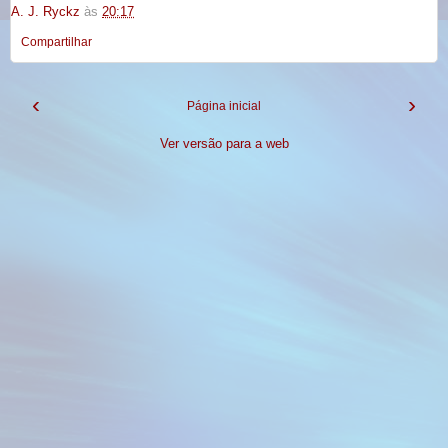
A. J. Ryckz
às
20:17
Compartilhar
‹
›
Página inicial
Ver versão para a web