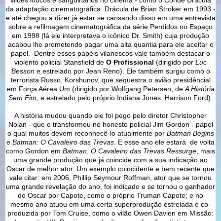
da adaptação cinematográfica: Drácula de Brian Stroker em 1993 -
e até chegou a dizer já estar se cansando disso em uma entrevista
sobre a refilmagem cinematográfica da série Perdidos no Espaço
em 1998 (lá ele interpretava o icônico Dr. Smith) cuja produção
acabou lhe prometendo pagar uma alta quantia para ele aceitar o
papel. Dentre esses papéis vilanescos vale também destacar o
violento policial Stansfield de
O Profissional
(dirigido por
Luc
Besson
e estrelado por Jean Reno). Ele também surgiu como o
terrorista Russo, Korshunov, que sequestra o avião presidêncial
em Força Aérea Um (dirigido por Wolfgang Petersen, de
A História
Sem Fim,
e estrelado pelo próprio Indiana Jones: Harrison Ford).
A história mudou quando ele foi pego pelo diretor Christopher
Nolan - que o transformou no honesto policial Jim Gordon - papel
o qual muitos devem reconhecê-lo atualmente por
Batman Begins
e
Batman: O Cavaleiro das Trevas
. E esse ano ele estará de volta
como Gordon em
Batman: O Cavaleiro das Trevas Ressurge
, mais
uma grande produção que já coincide com a sua indicação ao
Oscar de melhor ator. Um exemplo coincidente e bem recente que
vale citar: em 2006, Phillip Seymour Roffman, ator que se tornou
uma grande revelação do ano, foi indicado e se tornou o ganhador
do Oscar por Capote, como o próprio Truman Capote; e no
mesmo ano atuou em uma certa superprodução estrelada e co-
produzida por Tom Cruise, como o vilão Owen Davien em Missão: