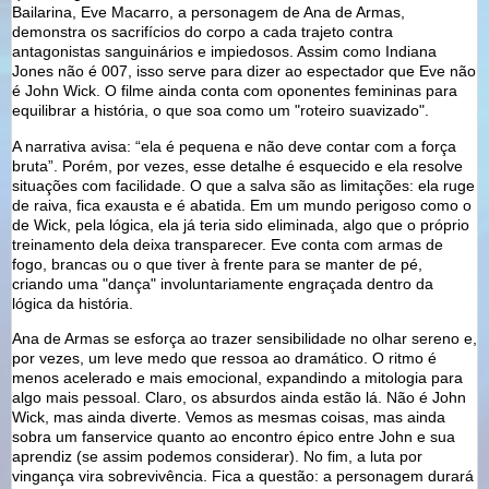
Bailarina, Eve Macarro, a personagem de Ana de Armas,
demonstra os sacrifícios do corpo a cada trajeto contra
antagonistas sanguinários e impiedosos. Assim como Indiana
Jones não é 007, isso serve para dizer ao espectador que Eve não
é John Wick. O filme ainda conta com oponentes femininas para
equilibrar a história, o que soa como um "roteiro suavizado".
A narrativa avisa: “ela é pequena e não deve contar com a força
bruta”. Porém, por vezes, esse detalhe é esquecido e ela resolve
situações com facilidade. O que a salva são as limitações: ela ruge
de raiva, fica exausta e é abatida. Em um mundo perigoso como o
de Wick, pela lógica, ela já teria sido eliminada, algo que o próprio
treinamento dela deixa transparecer. Eve conta com armas de
fogo, brancas ou o que tiver à frente para se manter de pé,
criando uma "dança" involuntariamente engraçada dentro da
lógica da história.
Ana de Armas se esforça ao trazer sensibilidade no olhar sereno e,
por vezes, um leve medo que ressoa ao dramático. O ritmo é
menos acelerado e mais emocional, expandindo a mitologia para
algo mais pessoal. Claro, os absurdos ainda estão lá. Não é John
Wick, mas ainda diverte. Vemos as mesmas coisas, mas ainda
sobra um fanservice quanto ao encontro épico entre John e sua
aprendiz (se assim podemos considerar). No fim, a luta por
vingança vira sobrevivência. Fica a questão: a personagem durará