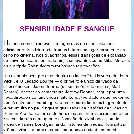
SENSIBILIDADE
E SANGUE
H
istoricamente, remover protagonistas de suas histórias e
adicionar outros liderando tramas futuras no lugar raramente dá
certo no cinema. Nos quadrinhos, essas transições de expansão
de universo soam bem naturais; coadjuvantes como Miles Morales
ou o próprio Robin tiveram raríssimas reprovações.
Um exemplo bem próximo, dentro da lógica “do Universo de John
Wick”, é O Legado Bourne — o primeiro e único derivado da
cinessérie sem Jason Bourne (ou seu intérprete original, Matt
Damon). Apesar do competente Jeremy Renner, seguir por uma
nova direção não funcionou muito bem. A verdade é que mexer no
que já está funcionando gera uma probabilidade muito grande de
levar um tiro no pé. Ninguém quer saber de histórias de vilões do
Homem-Aranha se tornando heróis ou anti-heróis acreditando que
isso vai dar tão certo quanto o "amigão da vizinhança", ou de
vilões de James Bond ganhando histórias derivadas. Romantizar
vilões e vilanizar heróis parece ser a nova onda do momento.