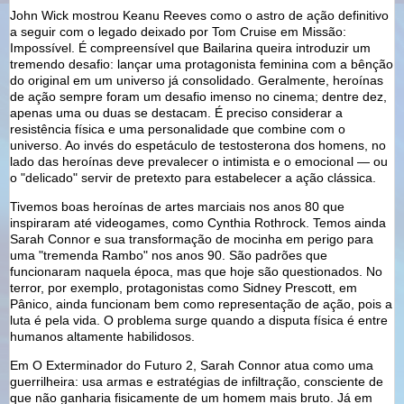
John Wick mostrou Keanu Reeves como o astro de ação definitivo
a seguir com o legado deixado por Tom Cruise em Missão:
Impossível. É compreensível que Bailarina queira introduzir um
tremendo desafio: lançar uma protagonista feminina com a bênção
do original em um universo já consolidado. Geralmente, heroínas
de ação sempre foram um desafio imenso no cinema; dentre dez,
apenas uma ou duas se destacam. É preciso considerar a
resistência física e uma personalidade que combine com o
universo. Ao invés do espetáculo de testosterona dos homens, no
lado das heroínas deve prevalecer o intimista e o emocional — ou
o "delicado" servir de pretexto para estabelecer a ação clássica.
Tivemos boas heroínas de artes marciais nos anos 80 que
inspiraram até videogames, como Cynthia Rothrock. Temos ainda
Sarah Connor e sua transformação de mocinha em perigo para
uma "tremenda Rambo" nos anos 90. São padrões que
funcionaram naquela época, mas que hoje são questionados. No
terror, por exemplo, protagonistas como Sidney Prescott, em
Pânico, ainda funcionam bem como representação de ação, pois a
luta é pela vida. O problema surge quando a disputa física é entre
humanos altamente habilidosos.
Em O Exterminador do Futuro 2, Sarah Connor atua como uma
guerrilheira: usa armas e estratégias de infiltração, consciente de
que não ganharia fisicamente de um homem mais bruto. Já em