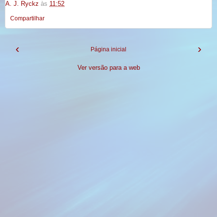
A. J. Ryckz
às
11:52
Compartilhar
‹
›
Página inicial
Ver versão para a web