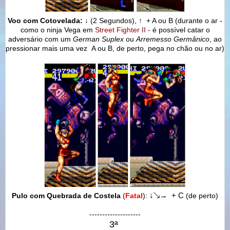
Voo com Cotovelada:
↓ (2 Segundos),
↑
+ A ou B
(durante o ar -
como o ninja Vega em
Street Fighter II
- é possível catar o
adversário com um
German Suplex
ou
Arremesso Germânico
, ao
pressionar mais uma vez
A ou B, de perto, pega no chão ou no ar)
Pulo com Quebrada de Costela
(
Fatal
)
:
↓
↘
→
+ C
(de perto)
--------------------
3ª