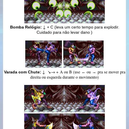
↓
Bomba Relógio:
+ C
(leva um certo tempo para explodir.
Cuidado para não levar dano )
↓ ↘
→ +
A ou B (use
ou
pra se mover pra
Varada com Chute:
←
→
direita ou esquerda durante o movimento)