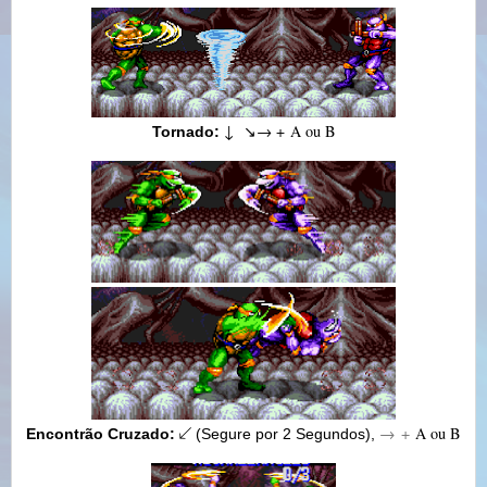
↓ ↘
→ +
A ou B
Tornado:
→
+
A ou B
Encontrão Cruzado:
↙
(Segure por 2 Segundos),