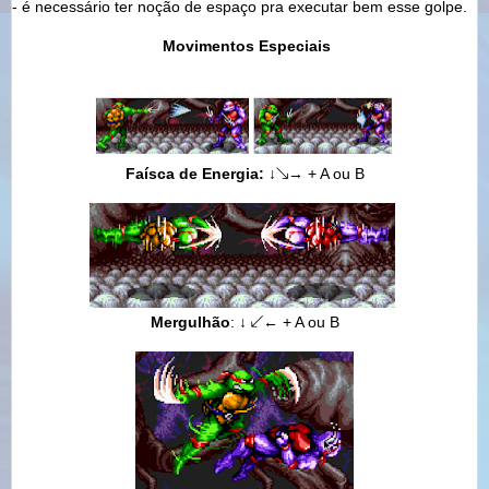
- é necessário ter noção de espaço pra executar bem esse golpe.
Movimentos Especiais
Faísca de Energia:
↓
↘
→
+ A ou B
Mergulhão
:
↓
↙
← + A ou B