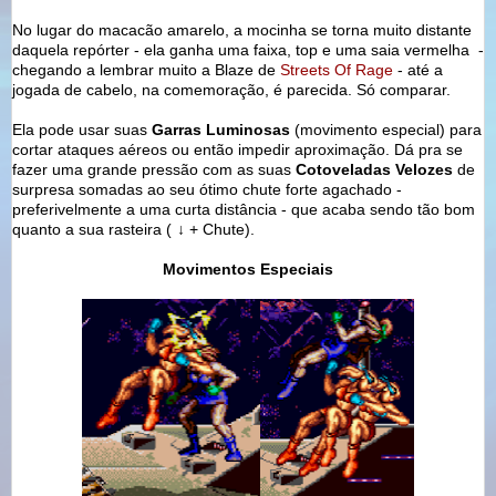
No lugar do macacão amarelo,
a mocinha se torna muito distante
daquela repórter - ela ganha uma faixa, top e uma saia vermelha
-
chegando a lembrar muito a Blaze de
Streets Of Rage
- até a
jogada de cabelo, na comemoração, é parecida. Só comparar.
Ela pode usar suas
Garras Luminosas
(movimento especial) para
cortar ataques aéreos ou então impedir aproximação. Dá pra se
fazer uma grande pressão com as suas
Cotoveladas Velozes
de
surpresa somadas ao seu ótimo chute forte agachado -
preferivelmente a uma curta distância - que acaba sendo tão bom
quanto a sua rasteira (
↓
+ Chute
).
Movimentos Especiais