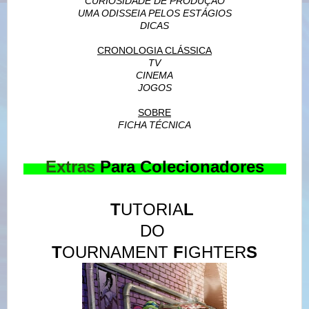
CURIOSIDADE DE PRODUÇÃO
UMA ODISSEIA PELOS ESTÁGIOS
DICAS
CRONOLOGIA CLÁSSICA
TV
CINEMA
JOGOS
SOBRE
FICHA TÉCNICA
----
Extras
Para Colecionadores
----
T
UTORIA
L
DO
T
OURNAMENT
F
IGHTER
S