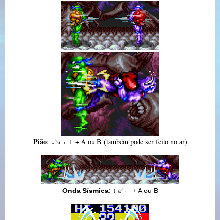
Pião
:
+ A ou B (também pode ser feito no ar)
↓
↘
→
+
Onda Sísmica:
↓
↙
← + A ou B