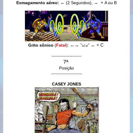
Esmagamento aéreo:
←
(2 Segundos),
→
+
A ou B
Grito sônico
(
Fatal
)
:
←
→
↘
↓
↙
←
+ C
--------------------
7ª
Posição
---------------------
CASEY JONES