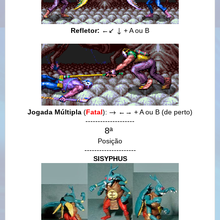
↙
↓
Refletor:
←
+ A ou B
→
Jogada Múltipla
(
Fatal
)
:
←
→
+ A ou B
(de perto)
--------------------
8ª
Posição
---------------------
SISYPHUS