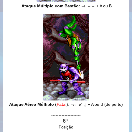
→
Ataque Múltiplo com Bastão:
←
→
+ A ou B
→
↙
↓
Ataque Aéreo Múltiplo
(
Fatal
)
:
←
+ A ou B (de perto)
--------------------
6ª
Posição