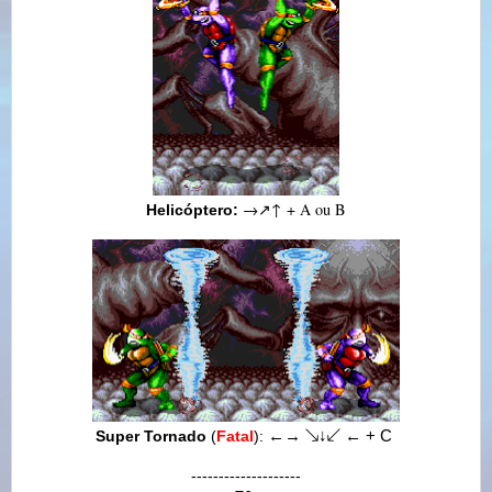
→
↗
↑
+ A ou B
Helicóptero:
Super Tornado
(
Fatal
):
←
→
↘
↓
↙
←
+ C
--------------------