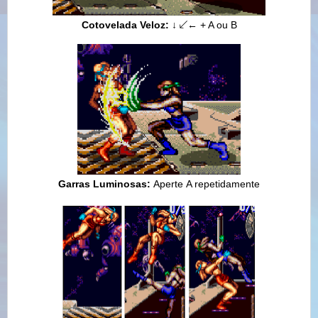
Cotovelada Veloz:
↓
↙
← + A ou B
Garras Luminosas:
Aperte A repetidamente