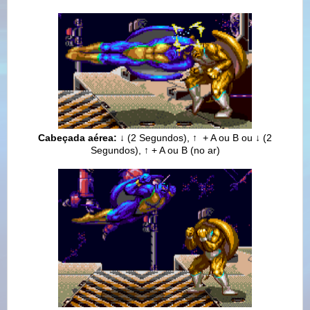
Cabeçada aérea:
↓
(2 Segundos),
↑
+ A ou B ou
↓
(2
Segundos),
↑
+ A ou B
(no ar)