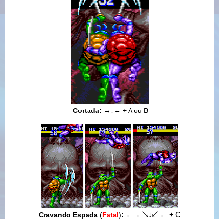
Cortada:
→
↓
←
+ A ou B
Cravando Espada
(
Fatal
)
:
←
→
↘
↓
↙
←
+ C