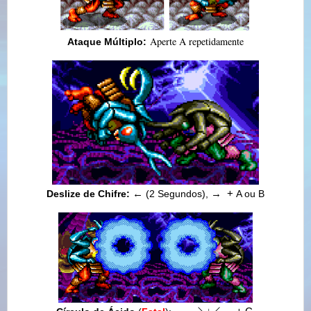
Aperte A repetidamente
Ataque Múltiplo:
Deslize de Chifre:
←
(2 Segundos),
→
+
A ou B