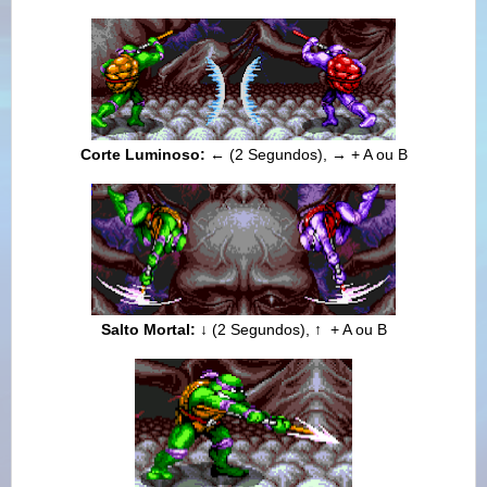
Corte Luminos
o:
← (2 Segundos),
→
+ A ou B
Salto Mortal:
↓ (2 Segundos),
↑
+ A ou B