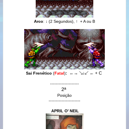
Arco
:
↓ (2 Segundos),
↑
+ A ou B
Sai Frenético
(
Fatal
)
:
←
→
↘
↓
↙
←
+ C
--------------------
2ª
Posição
----------------------
APRIL O' NEIL