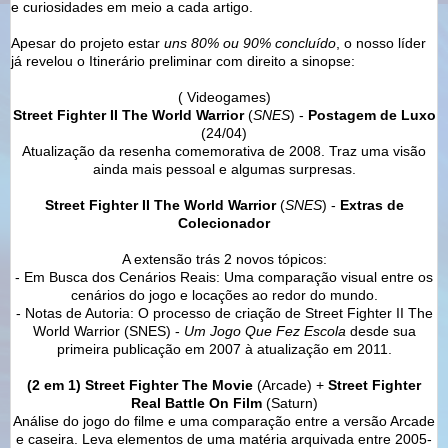
e curiosidades em meio a cada artigo.
Apesar do projeto estar
uns 80% ou 90% concluído
, o nosso líder
já revelou o Itinerário preliminar com direito a sinopse:
( Videogames)
Street Fighter II The World Warrior
(
SNES
) -
Postagem de Luxo
(24/04)
Atualização da resenha comemorativa de 2008. Traz uma visão
ainda mais pessoal e algumas surpresas.
Street Fighter II The World Warrior
(
SNES
) -
Extras de
Colecionador
A extensão trás 2 novos tópicos:
- Em Busca dos Cenários Reais: Uma comparação visual entre os
cenários do jogo e locações ao redor do mundo.
- Notas de Autoria: O processo de criação de Street Fighter II The
World Warrior (SNES) -
Um Jogo Que Fez Escola
desde sua
primeira publicação em 2007 à atualização em 2011.
(2 em 1) Street Fighter The Movie
(Arcade) +
Street Fighter
Real Battle On Film
(Saturn)
Análise do jogo do filme e uma comparação entre a versão Arcade
e caseira. Leva elementos de uma matéria arquivada entre 2005-