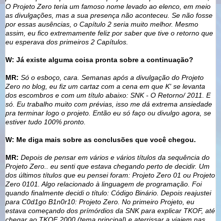
O Projeto Zero teria um famoso nome levado ao elenco, em meio
as divulgações, mas a sua presença não aconteceu. Se não fosse
por essas ausências, o Capítulo 2 seria muito melhor. Mesmo
assim, eu fico extremamente feliz por saber que tive o retorno que
eu esperava dos primeiros 2 Capítulos.
W: Já existe alguma coisa pronta sobre a continuação?
MR:
Só o esboço, cara. Semanas após a divulgação do Projeto
Zero no blog, eu fiz um cartaz com a cena em que K' se levanta
dos escombros e com um título abaixo: SNK - O Retorno/ 2011. E
só. Eu trabalho muito com prévias, isso me dá extrema ansiedade
pra terminar logo o projeto. Então eu só faço ou divulgo agora, se
estiver tudo 100% pronto.
W: Me diga mais sobre as conclusões que você chegou.
MR:
Depois de pensar em vários e vários títulos da sequência do
Projeto Zero.. eu senti que estava chegando perto de decidir. Um
dos últimos títulos que eu pensei foram: Projeto Zero 01 ou Projeto
Zero 0101. Algo relacionado à linguagem de programação. Foi
quando finalmente decidi o título: Código Binário. Depois reajustei
para C0d1go B1n0r10: Projeto Zero. No primeiro Projeto, eu
estava começando dos prímórdios da SNK para explicar TKOF, até
chegar ao TKOF 2000 (tema principal) e aterrissar a viajem nas