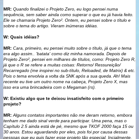
MR:
Quando finalizei o Projeto Zero, eu logo pensei numa
sequência, sem saber ainda como superar o que eu já havia feito.
Ele se chamaria Projeto Zero². Ontem, eu pensei sobre o título e
sobre o tema do artigo. Vieram inúmeras idéias.
W: Quais idéias?
MR:
Cara, primeiro, eu pensei muito sobre o título, já que o tema
era algo assim.. 'batata' como diz minha namorada. Depois de
Projeto Zero², pensei em milhares de títulos, como: Projeto Zero R,
já que o R se refere a muitas coisas: Retorno/ Ressureição/
Recarregado (me inspirei no sub-título, Reloaded, de Matrix) & etc.
Pois o tema envolvia a volta da SNK após a sua queda. Ah! Mais
recente eu tive um outro nome na cabeça, Projeto Zero X, mas
isso era uma brincadeira com o Megaman (rs).
W: Existiu algo que te deixou insatisfeito com o primeiro
projeto?
MR:
Alguns contatos importantes não me deram retorno, embora
tenham me dado sinal verde para participar. Uma pena, mas o
Capítulo 2.5 ainda está de pé, mesmo que TKOF 2000 faça 15 ou
30 anos. Estou aguardando por eles, pois foi por causa dessas
pessoas que eu quis fazer esse projeto tão especial. Incialmente,