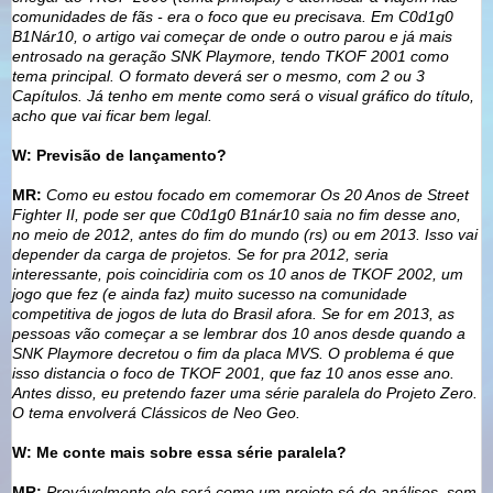
comunidades de fãs - era o foco que eu precisava. Em C0d1g0
B1Nár10, o artigo vai começar de onde o outro parou e já mais
entrosado na geração SNK Playmore, tendo TKOF 2001 como
tema principal.
O formato deverá ser o mesmo, com 2 ou 3
Capítulos.
Já tenho em mente como será o visual gráfico do título,
acho que vai ficar bem legal.
W: Previsão de lançamento?
MR:
Como eu estou focado em comemorar Os 20 Anos de Street
Fighter II, pode ser que C0d1g0 B1nár10 saia no fim desse ano,
no meio de 2012, antes do fim do mundo (rs) ou em 2013. Isso vai
depender da carga de projetos. Se for pra 2012, seria
interessante, pois coincidiria com os 10 anos de TKOF 2002, um
jogo que fez (e ainda faz) muito sucesso na comunidade
competitiva de jogos de luta do Brasil afora. Se for em 2013, as
pessoas vão começar a se lembrar dos 10 anos desde quando a
SNK Playmore decretou o fim da placa MVS. O problema é que
isso distancia o foco de TKOF 2001, que faz 10 anos esse ano.
Antes disso, eu pretendo fazer uma série paralela do Projeto Zero.
O tema envolverá Clássicos de Neo Geo.
W: Me conte mais sobre essa série paralela?
MR:
Provávelmente ele será como um projeto só de análises, sem