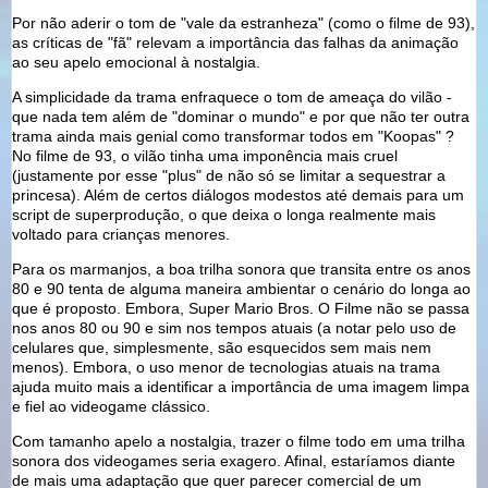
Por não aderir o tom de "vale da estranheza" (como o filme de 93),
as críticas de "fã" relevam a importância das falhas da animação
ao seu apelo emocional à nostalgia.
A simplicidade da trama enfraquece o tom de ameaça do vilão -
que nada tem além de "dominar o mundo" e por que não ter outra
trama ainda mais genial como transformar todos em "Koopas" ?
No filme de 93, o vilão tinha uma imponência mais cruel
(justamente por esse "plus" de não só se limitar a sequestrar a
princesa). Além de certos diálogos modestos até demais para um
script de superprodução, o que deixa o longa realmente mais
voltado para crianças menores.
Para os marmanjos, a boa trilha sonora que transita entre os anos
80 e 90 tenta de alguma maneira ambientar o cenário do longa ao
que é proposto. Embora, Super Mario Bros. O Filme não se passa
nos anos 80 ou 90 e sim nos tempos atuais (a notar pelo uso de
celulares que, simplesmente, são esquecidos sem mais nem
menos). Embora, o uso menor de tecnologias atuais na trama
ajuda muito mais a identificar a importância de uma imagem limpa
e fiel ao videogame clássico.
Com tamanho apelo a nostalgia, trazer o filme todo em uma trilha
sonora dos videogames seria exagero. Afinal, estaríamos diante
de mais uma adaptação que quer parecer comercial de um