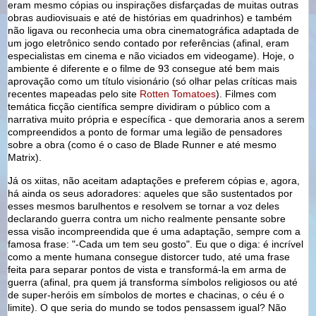
eram mesmo cópias ou inspirações disfarçadas de muitas outras
obras audiovisuais e até de histórias em quadrinhos) e também
não ligava ou reconhecia uma obra cinematográfica adaptada de
um jogo eletrônico sendo contado por referências (afinal, eram
especialistas em cinema e não viciados em videogame). Hoje, o
ambiente é diferente e o filme de 93 consegue até bem mais
aprovação como um título visionário (só olhar pelas críticas mais
recentes mapeadas pelo site
Rotten Tomatoes
). Filmes com
temática ficção científica sempre dividiram o público com a
narrativa muito própria e específica - que demoraria anos a serem
compreendidos a ponto de formar uma legião de pensadores
sobre a obra (como é o caso de Blade Runner e até mesmo
Matrix).
Já os xiitas, não aceitam adaptações e preferem cópias e, agora,
há ainda os seus adoradores: aqueles que são sustentados por
esses mesmos barulhentos e resolvem se tornar a voz deles
declarando guerra contra um nicho realmente pensante sobre
essa visão incompreendida que é uma adaptação, sempre com a
famosa frase: "-Cada um tem seu gosto". Eu que o diga: é incrível
como a mente humana consegue distorcer tudo, até uma frase
feita para separar pontos de vista e transformá-la em arma de
guerra (afinal, pra quem já transforma símbolos religiosos ou até
de super-heróis em símbolos de mortes e chacinas, o céu é o
limite). O que seria do mundo se todos pensassem igual? Não