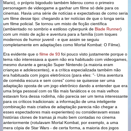
Mario), o próprio bigodudo também liderou como o primeiro
personagem de videogame a ganhar um filme só dele para os
cinemas. Havia uma série de notícias e expectativas de como seria
um filme desse tipo: chegando a ter notícias de que o longa seria
um filme policial. Se tornou um misto de ficção científica
(ambientado no sombrio e estiloso cyberpunk de
Blade Runner
)
com um misto de ação e aventura para a família (com toques
modernos de humor juvenil - e que assim se seguiu
completamente em adaptações como Mortal Kombat: O Filme).
Era evidente que o
filme de 93
foi pouco visto justamente porque o
tema não interessava a quem não era habituado com videogames,
mesmo durante a geração Super Nintendo (a maioria eram
crianças e adolescentes), e a crítica especializada também não
era habituada com jogos eletrônicos (para eles: "- Uma aventura
de comédia escura e sem cores" como se quisesse ser uma
adaptação oposta de um jogo eletrônico dando a entender que era
uma briga pessoal com os fãs mais fanáticos e os mais velhos
estavam fora dessa rodinha, não parecia ser um tema interessante
para os críticos tradicionais: a informação de uma inteligente
combinação mais criativa de adaptação parecia não chegar a
esses espectadores mais experientes) ou consideravam essas
histórias clones de tramas já muito bem contadas no cinema
anteriormente (rotulavam Mortal Kombat, por exemplo, a uma
mera cópia de Star Wars - de certa forma, a maioria dos jogos