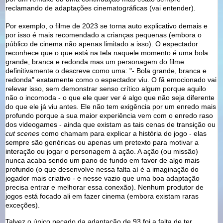
reclamando de adaptações cinematográficas (vai entender).
Por exemplo, o filme de 2023 se torna auto explicativo demais e
por isso é mais recomendado a crianças pequenas (embora o
público de cinema não apenas limitado a isso). O espectador
reconhece que o que está na tela naquele momento é uma bola
grande, branca e redonda mas um personagem do filme
definitivamente o descreve como uma: "- Bola grande, branca e
redonda" exatamente como o espectador viu. O fã emocionado vai
relevar isso, sem demonstrar senso crítico algum porque aquilo
não o incomoda - o que ele quer ver é algo que não seja diferente
do que ele já viu antes. Ele não tem exigência por um enredo mais
profundo porque a sua maior experiência vem com o enredo raso
dos videogames - ainda que existam as tais cenas de transição ou
cut scenes
como chamam para explicar a história do jogo - elas
sempre são genéricas ou apenas um pretexto para motivar a
interação ou jogar o personagem à ação. A ação (ou missão)
nunca acaba sendo um pano de fundo em favor de algo mais
profundo (o que desenvolve nessa falta aí é a imaginação do
jogador mais criativo - e nesse vazio que uma boa adaptação
precisa entrar e melhorar essa conexão). Nenhum produtor de
jogos está focado ali em fazer cinema (embora existam raras
exceções).
Talvez o único pecado da adaptação de 93 foi a falta de ter