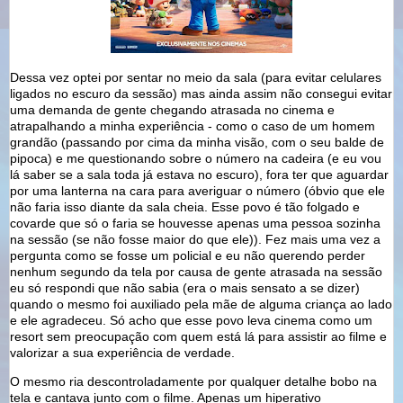
Dessa vez optei por sentar no meio da sala (para evitar celulares
ligados no escuro da sessão) mas ainda assim não consegui evitar
uma demanda de gente chegando atrasada no cinema e
atrapalhando a minha experiência - como o caso de um homem
grandão (passando por cima da minha visão, com o seu balde de
pipoca) e me questionando sobre o número na cadeira (e eu vou
lá saber se a sala toda já estava no escuro), fora ter que aguardar
por uma lanterna na cara para averiguar o número (óbvio que ele
não faria isso diante da sala cheia. Esse povo é tão folgado e
covarde que só o faria se houvesse apenas uma pessoa sozinha
na sessão (se não fosse maior do que ele)). Fez mais uma vez a
pergunta como se fosse um policial e eu não querendo perder
nenhum segundo da tela por causa de gente atrasada na sessão
eu só respondi que não sabia (era o mais sensato a se dizer)
quando o mesmo foi auxiliado pela mãe de alguma criança ao lado
e ele agradeceu. Só acho que esse povo leva cinema como um
resort sem preocupação com quem está lá para assistir ao filme e
valorizar a sua experiência de verdade.
O mesmo ria descontroladamente por qualquer detalhe bobo na
tela e cantava junto com o filme. Apenas um hiperativo