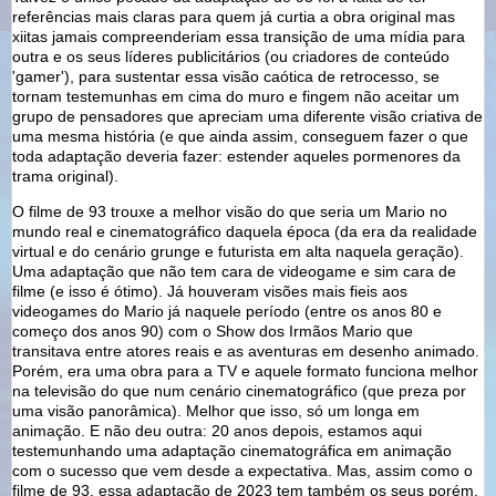
referências mais claras para quem já curtia a obra original mas
xiitas jamais compreenderiam essa transição de uma mídia para
outra e os seus líderes publicitários (ou criadores de conteúdo
'gamer'), para sustentar essa visão caótica de retrocesso, se
tornam testemunhas em cima do muro e fingem não aceitar um
grupo de pensadores que apreciam uma diferente visão criativa de
uma mesma história (e que ainda assim, conseguem fazer o que
toda adaptação deveria fazer: estender aqueles pormenores da
trama original).
O filme de 93 trouxe a melhor visão do que seria um Mario no
mundo real e cinematográfico daquela época (da era da realidade
virtual e do cenário grunge e futurista em alta naquela geração).
Uma adaptação que não tem cara de videogame e sim cara de
filme (e isso é ótimo). Já houveram visões mais fieis aos
videogames do Mario já naquele período (entre os anos 80 e
começo dos anos 90) com o Show dos Irmãos Mario que
transitava entre atores reais e as aventuras em desenho animado.
Porém, era uma obra para a TV e aquele formato funciona melhor
na televisão do que num cenário cinematográfico (que preza por
uma visão panorâmica). Melhor que isso, só um longa em
animação. E não deu outra: 20 anos depois, estamos aqui
testemunhando uma adaptação cinematográfica em animação
com o sucesso que vem desde a expectativa. Mas, assim como o
filme de 93, essa adaptação de 2023 tem também os seus porém.