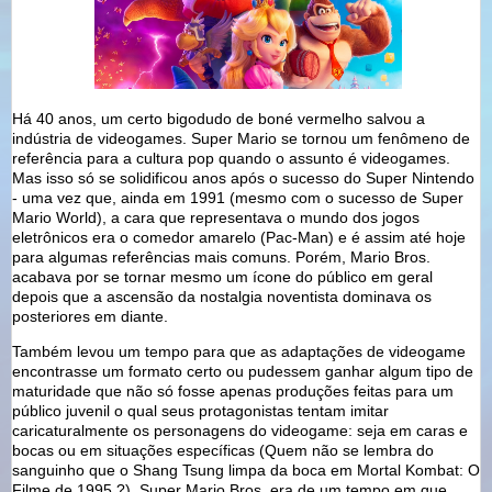
Há 40 anos, um certo bigodudo de boné vermelho salvou a
indústria de videogames. Super Mario se tornou um fenômeno de
referência para a cultura pop quando o assunto é videogames.
Mas isso só se solidificou anos após o sucesso do Super Nintendo
- uma vez que, ainda em 1991 (mesmo com o sucesso de Super
Mario World), a cara que representava o mundo dos jogos
eletrônicos era o comedor amarelo (Pac-Man) e é assim até hoje
para algumas referências mais comuns. Porém, Mario Bros.
acabava por se tornar mesmo um ícone do público em geral
depois que a ascensão da nostalgia noventista dominava os
posteriores em diante.
Também levou um tempo para que as adaptações de videogame
encontrasse um formato certo ou pudessem ganhar algum tipo de
maturidade que não só fosse apenas produções feitas para um
público juvenil o qual seus protagonistas tentam imitar
caricaturalmente os personagens do videogame: seja em caras e
bocas ou em situações específicas (Quem não se lembra do
sanguinho que o Shang Tsung limpa da boca em Mortal Kombat: O
Filme de 1995 ?). Super Mario Bros. era de um tempo em que