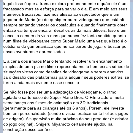
legal disso é que a trama explora profundamente o quão ele é um
fracassado mas se esforça para salvar o dia. E em meio aos seus
inúmeros fracassos, fazemos alusão ao espectador que é um
jogador de Mario (ou de qualquer outro videogame) que está ali
sempre tentando vencer os obstáculos e quando finalmente obter
ênfase vai ter que encarar desafios ainda mais difíceis. Isso é um
conceito comum da vida mas que nunca fez tanto sentido quanto
num filme de videogame como Super Mario uma vez que isso é o
cotidiano do gamenaníaco que nunca parou de jogar e buscar por
novas aventuras e aprendizados.
E a cena dos irmãos Mario tentando resolver um encanamento
simples de uma pia no filme representa muito bem essas séries de
situações vistas como desafios de videogame a serem abatidos.
Já o desafio das plataformas para adquirir seus poderes extras, se
torna ainda mais evidente esse conceito.
Se não fosse por ser uma adaptação de videogame, o ritmo
agitado e cartunesco de Super Mario Bros. O Filme adere muita
semelhança aos filmes de animação em 3D tradicionais
(geralmente para as crianças até os 6 anos). Porém, ele investe
bem em personalidade (sendo o visual praticamente fiel aos jogos
de origem). A supervisão muito próxima do seu produtor (e criador
do jogo original), Shigeru Miyamoto certamente ajudou na
construção desse cenário.