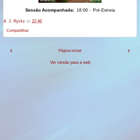
Sessão Acompanhada:
18:00 -
Pré-Estreia
A. J. Ryckz
às
22:46
Compartilhar
‹
›
Página inicial
Ver versão para a web