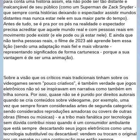
para conta uma história assim, ela não pode ser tão distante e
inalcançável de seu público (como um Superman de Zack Snyder -
que sempre conta histórias deixando o espectador assistir mundos
distantes mas nunca estar nele em sua maior parte do tempo).
Antes de tudo, se é pra por os pés na realidade o espectador
precisa acreditar que aquele mundo real e com pessoas reais em
movimento pode existir (e ele pode ou já estar nele). E ainda que
não tenha pessoas reais, o filme de 2023 até aprende bem essa
lição (sendo uma adaptação mais fiel e mais vibrante -
representando significados de forma cartunesca - porque a sua
vantagem é de ser uma animação).
Sobre a visão que os críticos mais tradicionais tinham sobre os
videogames serem "pouco criativos", é também verdade que jogos
eletrônicos não só se inspiravam em narrativa como também em
trilha sonora. Por isso, quase não se é punido por direitos autorais
quando se cria conteúdos sobre videogame, por exemplo, uma
vez que sempre foram consideradas artes de segunda categoria:
sendo considerados reproduções amadoras ou covers de outras
obras (filmes ou músicas) - e a tribo mais fanática por tecnologia
sem dúvida contribui nisso quando é um consumidor ambulante
que está sempre descartando seus jogos eletrônicos como uma
tecnologia substituível ou descartável: vendem ou trocam o original
por um remake ou uma continuação mas estão sempre