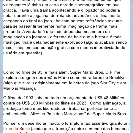
videogames já tinha um certo enredo cinematográfico em sua
prática. Havia uma trama acontecendo e o jogador só poderia
notar durante a jogatina, derrotando adversários e, finalmente,
chegando ao final do jogo - haviam poucas referências textuais
para se basear firmemente numa imaginação de trama mais
profunda. A verdade é que tudo dependia mesmo era da
imaginação do jogador - diferente de hoje que a história é toda
mastigadinha e detalhadamente explicado (alguns acabam sendo
mais filmes em computação gráfica com menos interatividade do
usuário em questão).
Como no filme de 93, e mais além, Super Mario Bros. O Filme
explora a origem dos irmãos Mario como moradores do Brooklyn
(algo que surgiu originalmente em folhetos do jogo Sim City e em
Mario is Missing).
O filme de 1993 tinha ao todo um orçamento de U$$ 48 Milhões
contra os U$$ 100 Milhões do filme de 2023. Como animação, a
produção toma mais liberdade em trabalhar perfeitamente a
ambientação "Alice no País das Maravilhas" de Super Mario Bros.
Por ser um desenho animado, o formato é tão assertivo quanto um
filme do Sonic
(ainda que a transição entre o mundo dos humanos