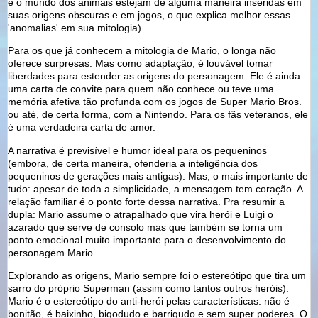
e o mundo dos animais estejam de alguma maneira inseridas em
suas origens obscuras e em jogos, o que explica melhor essas
'anomalias' em sua mitologia).
Para os que já conhecem a mitologia de Mario, o longa não
oferece surpresas. Mas como adaptação, é louvável tomar
liberdades para estender as origens do personagem. Ele é ainda
uma carta de convite para quem não conhece ou teve uma
memória afetiva tão profunda com os jogos de Super Mario Bros.
ou até, de certa forma, com a Nintendo. Para os fãs veteranos, ele
é uma verdadeira carta de amor.
A narrativa é previsível e humor ideal para os pequeninos
(embora, de certa maneira, ofenderia a inteligência dos
pequeninos de gerações mais antigas). Mas, o mais importante de
tudo: apesar de toda a simplicidade, a mensagem tem coração. A
relação familiar é o ponto forte dessa narrativa. Pra resumir a
dupla: Mario assume o atrapalhado que vira herói e Luigi o
azarado que serve de consolo mas que também se torna um
ponto emocional muito importante para o desenvolvimento do
personagem Mario.
Explorando as origens, Mario sempre foi o estereótipo que tira um
sarro do próprio Superman (assim como tantos outros heróis).
Mario é o estereótipo do anti-herói pelas características: não é
bonitão, é baixinho, bigodudo e barrigudo e sem super poderes. O