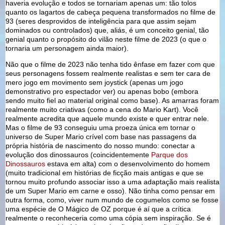
haveria evolução e todos se tornariam apenas um: tão tolos
quanto os lagartos de cabeça pequena transformados no filme de
93 (seres desprovidos de inteligência para que assim sejam
dominados ou controlados) que, aliás, é um conceito genial, tão
genial quanto o propósito do vilão neste filme de 2023 (o que o
tornaria um personagem ainda maior).
Não que o filme de 2023 não tenha tido ênfase em fazer com que
seus personagens fossem realmente realistas e sem ter cara de
mero jogo em movimento sem joystick (apenas um jogo
demonstrativo pro espectador ver) ou apenas bobo (embora
sendo muito fiel ao material original como base). As amarras foram
realmente muito criativas (como a cena do Mario Kart). Você
realmente acredita que aquele mundo existe e quer entrar nele.
Mas o filme de 93 conseguiu uma proeza única em tornar o
universo de Super Mario crível com base nas passagens da
própria história de nascimento do nosso mundo: conectar a
evolução dos dinossauros (coincidentemente
Parque dos
Dinossauros
estava em alta) com o desenvolvimento do homem
(muito tradicional em histórias de ficção mais antigas e que se
tornou muito profundo associar isso a uma adaptação mais realista
de um Super Mario em carne e osso). Não tinha como pensar em
outra forma, como, viver num mundo de cogumelos como se fosse
uma espécie de O Mágico de OZ porque é aí que a crítica
realmente o reconheceria como uma cópia sem inspiração. Se é