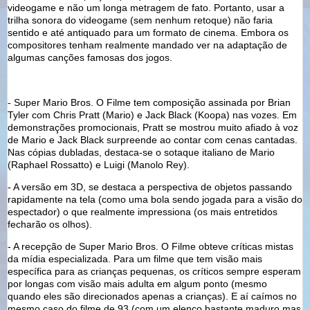
videogame e não um longa metragem de fato. Portanto, usar a
trilha sonora do videogame (sem nenhum retoque) não faria
sentido e até antiquado para um formato de cinema. Embora os
compositores tenham realmente mandado ver na adaptação de
algumas canções famosas dos jogos.
- Super Mario Bros. O Filme tem composição assinada por Brian
Tyler com Chris Pratt (Mario) e Jack Black (Koopa) nas vozes. Em
demonstrações promocionais, Pratt se mostrou muito afiado à voz
de Mario e Jack Black surpreende ao contar com cenas cantadas.
Nas cópias dubladas, destaca-se o sotaque italiano de Mario
(Raphael Rossatto) e Luigi (Manolo Rey).
- A versão em 3D, se destaca a perspectiva de objetos passando
rapidamente na tela (como uma bola sendo jogada para a visão do
espectador) o que realmente impressiona (os mais entretidos
fecharão os olhos).
- A recepção de Super Mario Bros. O Filme obteve críticas mistas
da mídia especializada. Para um filme que tem visão mais
específica para as crianças pequenas, os críticos sempre esperam
por longas com visão mais adulta em algum ponto (mesmo
quando eles são direcionados apenas a crianças). E aí caímos no
mesmo caso do filme de 93 (com um elenco bastante maduro mas