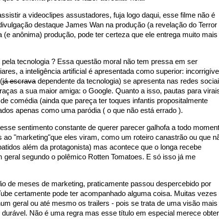
sistir a videoclipes assustadores, fuja logo daqui, esse filme não é
ivulgação destaque James Wan na produção (a revelação do Terror
a (e anônima) produção, pode ter certeza que ele entrega muito mais
s pela tecnologia ? Essa questão moral não tem pressa em ser
res, a inteligência artificial é apresentada como superior: incorrigíve
(
já escrava
dependente da tecnologia) se apresenta nas redes socia
raças a sua maior amiga: o Google. Quanto a isso, pautas para virai
e comédia (ainda que pareça ter toques infantis propositalmente
tados apenas como uma paródia ( o que não está errado ).
 esse sentimento constante de querer parecer galhofa a todo momen
s ao "marketing"que eles viram, como um roteiro canastrão ou que n
atidos além da protagonista) mas acontece que o longa recebe
 geral segundo o polêmico Rotten Tomatoes. E só isso já me
ação de meses de marketing, praticamente passou despercebido por
Tube certamente pode ter acompanhado alguma coisa. Muitas vezes
num geral ou até mesmo os trailers - pois se trata de uma visão mais
 durável. Não é uma regra mas esse título em especial merece obter