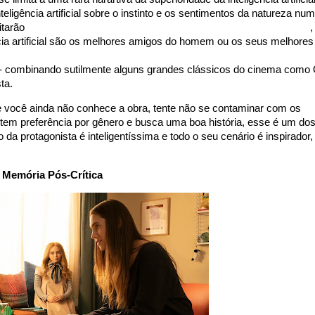
ligência artificial sobre o instinto e os sentimentos da natureza num
ritarão
- assim como um cachorro seria capaz de fazer, por exemplo
,
ncia artificial são os melhores amigos do homem ou os seus melhores
r nessa cabine e subverte esses valores para os problemas que viri
o - combinando sutilmente alguns grandes clássicos do cinema como
sta.
e você ainda não conhece a obra, tente não se contaminar com os
 tem preferência por gênero e busca uma boa história, esse é um do
da protagonista é inteligentíssima e todo o seu cenário é inspirador,
Memória Pós-Crítica