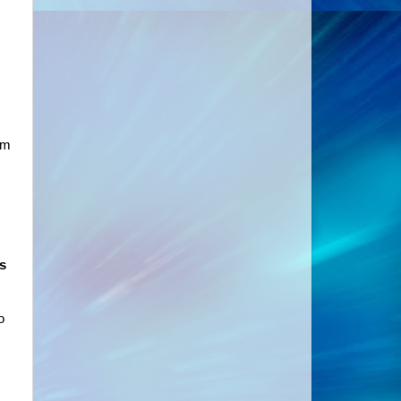
em
s
o