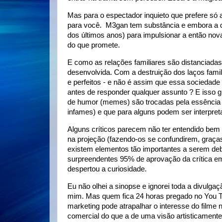
Mas para o espectador inquieto que prefere só as
para você. M3gan tem substância e embora a d
dos últimos anos) para impulsionar a então nov
do que promete.
E como as relações familiares são distanciada
desenvolvida. Com a destruição dos laços familia
e perfeitos - e não é assim que essa sociedade 
antes de responder qualquer assunto ? E isso g
de humor (memes) são trocadas pela essência d
infames) e que para alguns podem ser interpre
Alguns críticos parecem não ter entendido bem
na projeção (fazendo-os se confundirem, graça
existem elementos tão importantes a serem deb
surpreendentes 95% de aprovação da crítica em
despertou a curiosidade.
Eu não olhei a sinopse e ignorei toda a divulg
mim. Mas quem fica 24 horas pregado no You 
marketing pode atrapalhar o interesse do filme 
comercial do que a de uma visão artisticamente