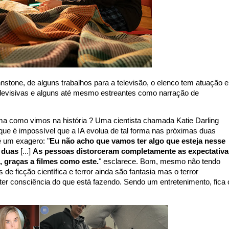
hnstone, de alguns trabalhos para a televisão, o elenco tem atuação 
elevisivas e alguns até mesmo estreantes como narração de
a forma como vimos na história ? Uma cientista chamada Katie Darling
ue é impossível que a IA evolua de tal forma nas próximas duas
 um exagero: "
Eu não acho que vamos ter algo que esteja nesse
u duas
[...]
As pessoas distorceram completamente as expectativa
 graças a filmes como este.
" esclarece. Bom, mesmo não tendo
 de ficção científica e terror ainda são fantasia mas o terror
ter consciência do que está fazendo. Sendo um entretenimento, fica 