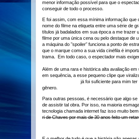
menor informação possível para que o espectado
conseguir de todo o processo.
E foi assim, com essa mínima informação que 
nome do filme na etiqueta entre uma série de 
títulos já badalados em sua época a me trazer
filme por uma única cena ou pelo destaque de
a máquina do "spoiler" funciona a ponto de est
que o marque como a sua vida cinéfila é importa
trama. Em todo caso, o espectador mais exigente
Além de uma rara e histórica alta avaliação e
em sequência, a esse pequeno clipe que viral
boneca dançante ,
já foi suficiente para mim t
gênero.
Para outras pessoas, é necessário que algo se r
de assistir tal obra. Por isso, na maioria esma
tecnologia chamada internet faz isso muito b
ri de Chaves por mais de 30 anos feito um retar
E o melhor de tudo é que a história não apenas se