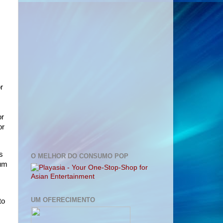
r
or
or
s
O MELHOR DO CONSUMO POP
 um
UM OFERECIMENTO
to