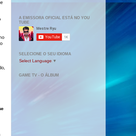
ue
A EMISSORA OFICIAL ESTÁ NO YOU
o
TUBE
omo
go
SELECIONE O SEU IDIOMA
Select Language
▼
do,
a
GAME TV - O ÁLBUM
ue
l