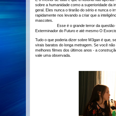
sobre a humanidade como a superioridade da inte
geral. Eles nunca o tirarão do sério e nunca o ir
rapidamente nos levando a criar que a inteligê
mascotes.
E então a trama coloca o espectado
a acontecer.
Esse é o grande terror da questã
Exterminador do Futuro e até mesmo O Exorci
Tudo o que poderia dizer sobre M3gan é que, s
virais baratos do longa metragem. Se você não
melhores filmes dos últimos anos - a construção 
vale uma observada.