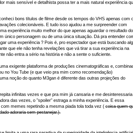
r mais sensível e detalhista possa ter a mais natural experiência q
conheci bons títulos de filme desde os tempos do VHS apenas com 
gravações colecionáveis. E tudo isso ajudou a me surpreender com
 uma experiência muito melhor do que apenas aguardar o resultado do
 um único personagem ou de uma única situação. Dá pra entender c
ragar uma experiência ? Pois é, pro espectador que está buscando al
nte que ele não tenha revelações que vá tirar a sua experiência na
 não entra a sério na história e não a sente o suficiente.
m uma exigente plataforma de produções cinematográficas e, combina
izou no You Tube (e que veio pra mim como recomendação)
, a cena d
er uma noção do quanto M3gan é diferente das outras projeções do
epita infinitas vezes e que pra mim já cansaria e me desinteressaria
gadora das vezes, o "spoiler" estraga a minha experiência. E essa
em com memes repetindo a mesma piada tola toda vez (
coisa quem q
dado adoraria sem pestanejar.).
 limita a uma rara narartiva da superioridade da inteligência artificia