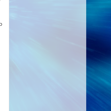
am
 O
s