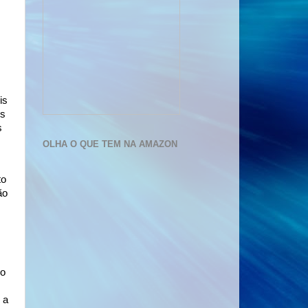
is
is
s
OLHA O QUE TEM NA AMAZON
to
ão
 o
 a