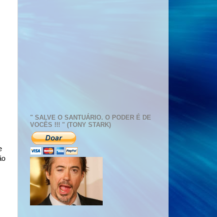
" SALVE O SANTUÁRIO. O PODER É DE
VOCÊS !!! " (TONY STARK)
e
ão