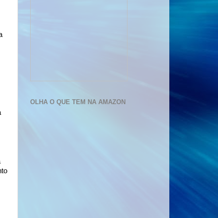
a
OLHA O QUE TEM NA AMAZON
a
a
nto