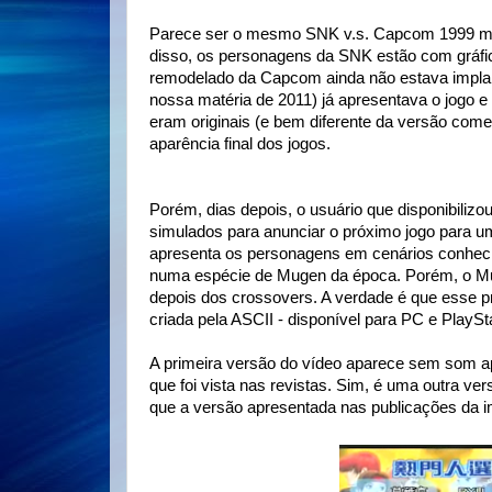
Parece ser o mesmo SNK v.s. Capcom 1999 ma
disso, os personagens da SNK estão com gráfi
remodelado da Capcom ainda não estava implan
nossa matéria de 2011) já apresentava o jogo e
eram originais (e bem diferente da versão com
aparência final dos jogos.
Porém, dias depois, o usuário que disponibilizo
simulados para anunciar o próximo jogo para u
apresenta os personagens em cenários conhecid
numa espécie de Mugen da época. Porém, o Mugen
depois dos crossovers. A verdade é que esse 
criada pela ASCII - disponível para PC e PlaySt
A primeira versão do vídeo aparece sem som a
que foi vista nas revistas. Sim, é uma outra 
que a versão apresentada nas publicações da i