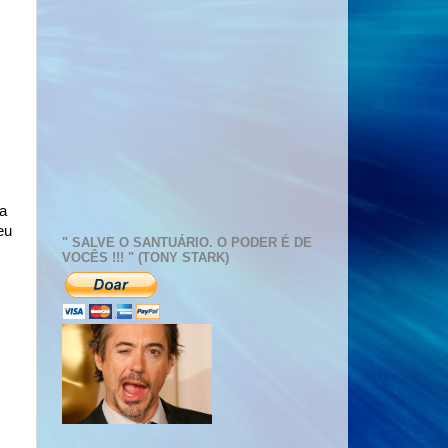
 a
eu
" SALVE O SANTUÁRIO. O PODER É DE
VOCÊS !!! " (TONY STARK)