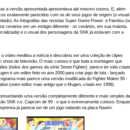
s a versão apresentada apresentava até mesmo zooms. E, além
cos exatamente parecidos com os de seus jogos de origem (o visual
tado). As fotografias das revistas Super Game Power e Famitsu (n
 os cenários em um estágio diferente - os cenários, em sua maioria,
ercializada) e o visual dos personagens da SNK já estavam com a
u o vídeo reeditou a notícia e descobriu ser uma coleção de clipes
m show de televisão. O mais curioso é que toda a montagem que
os (todos dos games da série Street Fighter) parece ter sido criad
 é um editor feito no ano 2000 para criar jogo de luta - lançado
programa mais parece uma versão modificada do Fighter Maker 95 -
ation (outro editor mais antigo que o Mugen, criado em 1998).
presentando uma versão completamente diferente e mais simples d
versão SNK v.s. Capcom de 99 - o que é extremamente curioso. Enqua
mprensa já parecia ser de um jogo rodando na placa Naomi.