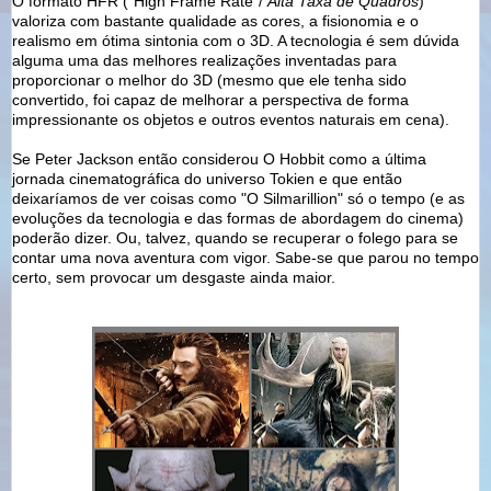
O formato HFR ("High Frame Rate"/
Alta Taxa de Quadros
)
valoriza com bastante qualidade as cores, a fisionomia e o
realismo em ótima sintonia com o 3D. A tecnologia é sem dúvida
alguma uma das melhores realizações inventadas para
proporcionar o melhor do 3D (mesmo que ele tenha sido
convertido, foi capaz de melhorar a perspectiva de forma
impressionante os objetos e outros eventos naturais em cena).
Se Peter Jackson então considerou O Hobbit como a última
jornada cinematográfica do universo Tokien e que então
deixaríamos de ver coisas como "O Silmarillion" só o tempo (e as
evoluções da tecnologia e das formas de abordagem do cinema)
poderão dizer. Ou, talvez, quando se recuperar o folego para se
contar uma nova aventura com vigor. Sabe-se que parou no tempo
certo, sem provocar um desgaste ainda maior.