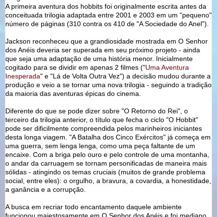
A primeira aventura dos hobbits foi originalmente escrita antes da
conceituada trilogia adaptada entre 2001 e 2003 em um "pequeno"
número de páginas (310 contra os 410 de "A Sociedade do Anel").
Jackson reconheceu que a grandiosidade mostrada em O Senhor
dos Anéis deveria ser superada em seu próximo projeto - ainda
que seja uma adaptação de uma história menor. Inicialmente
cogitado para se dividir em apenas 2 filmes ("
Uma Aventura
Inesperada
" e "Lá de Volta Outra Vez") a decisão mudou durante a
produção e veio a se tornar uma nova trilogia - seguindo a tradição
da maioria das aventuras épicas do cinema.
Diferente do que se pode dizer sobre "O Retorno do Rei", o
terceiro da trilogia anterior, o título que fecha o ciclo "O Hobbit"
pode ser dificilmente compreendida pelos marinheiros iniciantes
desta longa viagem. "A Batalha dos Cinco Exércitos" já começa em
uma guerra, sem lenga lenga, como uma peça faltante de um
encaixe. Com a briga pelo ouro e pelo controle de uma montanha,
o andar da carruagem se tornam personificadas de maneira mais
sólidas - atingindo os temas cruciais (muitos de grande problema
social, entre eles): o orgulho, a bravura, a covardia, a honestidade,
a ganância e a corrupção.
A busca em recriar todo encantamento daquele ambiente
funcionou majestosamente em O Senhor dos Anéis e foi mediano