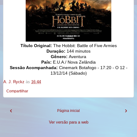
Título Original:
The Hobbit: Battle of Five Armies
Duração:
144 minutos
Gênero:
Aventura
País:
E.U.A./ Nova Zelândia
Sessão Acompanhada:
Cinemark Botafogo - 17:20 - O 12 -
13/12/14 (Sábado)
A. J. Ryckz
às
16:44
Compartilhar
‹
›
Página inicial
Ver versão para a web