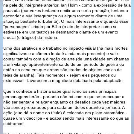
na pele do intérprete anterior, Ian Holm - como a expressão de fala
pausada (por vezes tentando emitir uma certa proteção, tentando
esconder a sua insegurança ou algum tormento diante de uma
situação bastante turbulenta). O mais interessante é quando esse
"personagem" criado por Bilbo (o ato de interpretar como se
estivesse em um teatro) se desmancha diante de um evento
crucial (e trágico) da história.
Uma dos atrativos é o trabalho no impacto visual (há mais mortes
significativas e a câmera lenta é ainda mais presente) e vale
contar também com a direção de arte (de uma cidade em chamas
a um vilarejo aparentemente saído de um período de guerra ou
então na cena em que armas são tiradas de objetos cheias de
teias de aranha). Tais momentos - sejam eles pequenos ou
extensivos - favorecem a magnitude detalhada pela adaptação.
Quem conhece a história sabe qual rumo os seus principais
personagens terão - portanto não há com o que se preocupar a
não ser sentar e relaxar enquanto os desafios cada vez maiores
vão sendo preparados para cada um deles durante a jornada. A
ação (que dá o nome ao título) é colocada em piloto automático -
quase um videoclipe - e acaba sendo mais interessante do que as
subtramas.