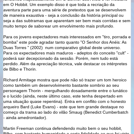
em O Hobbit. Um exemplo disso é que toda a recriação da
aventura parte para uma série de pretextos que se desenvolvem
de maneira exaustiva - seja a conclusão da história principal ou
seja a das subtramas que aparentam ser bem mais corridas e sem
muito tempo de saborear um envolvimento mais profundo.
Para os jovens expectadores mais interessados em "tiro, porrada e
bomba" este pode agradar tanto quanto "O Senhor dos Anéis: As
Duas Torres " (2002) num comparativo global deste universo.
Para os expectadores mais maduros - adeptos do conceito "cult" -
poderá sair decepcionado da sessão. Porém, nem tudo está
perdido. Além da apreciação técnica, vale destacar os intérpretes
de Bilbo e Thorin.
Richard Armitage mostra que pode não só trazer um tom heroico
como também um desenvolvimento bastante sombrio ao seu
personagem Thorin - mergulhando dosadamente entre o lunático
e o lucido (ainda, neste último caso, este tenha despertado em
uma situação quase repentina). Entra em conflito com o honesto
arqueiro Bard (Luke Evans) - este que tem grande destaque no
começo da trama ao lado do vilão Smaug (Benedict Cumberbatch
- ainda amedrontador).
Martin Freeman continua defendendo muito bem o seu hobbit,
Bilbo, com bastante humanidade e certa fidelidade ao que foi visto