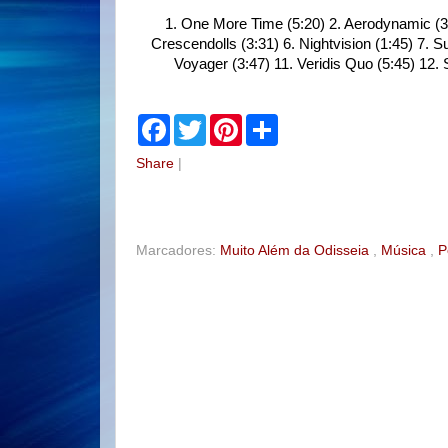
1. One More Time (5:20) 2. Aerodynamic (3:27
Crescendolls (3:31) 6. Nightvision (1:45) 7. S
Voyager (3:47) 11. Veridis Quo (5:45) 12. S
F
T
P
S
a
w
i
h
c
i
n
a
Share
|
e
t
t
r
b
t
e
e
o
e
r
o
r
e
k
s
t
Marcadores:
Muito Além da Odisseia
,
Música
,
P