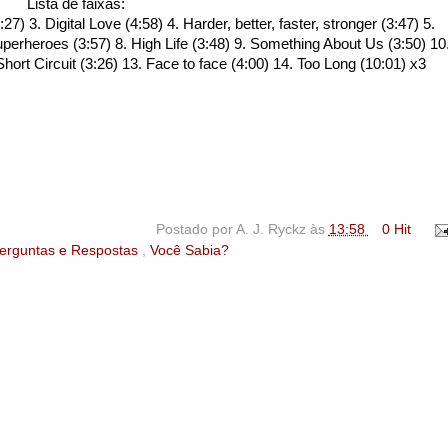
Lista de faixas:
) 3. Digital Love (4:58) 4. Harder, better, faster, stronger (3:47) 5.
uperheroes (3:57) 8. High Life (3:48) 9. Something About Us (3:50) 10
hort Circuit (3:26) 13. Face to face (4:00) 14. Too Long (10:01) x3
Postado por
A. J. Ryckz
às
13:58
0 Hit
erguntas e Respostas
,
Você Sabia?