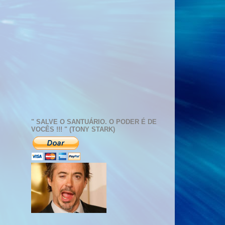
" SALVE O SANTUÁRIO. O PODER É DE
VOCÊS !!! " (TONY STARK)