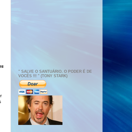
es
" SALVE O SANTUÁRIO. O PODER É DE
VOCÊS !!! " (TONY STARK)
r
s