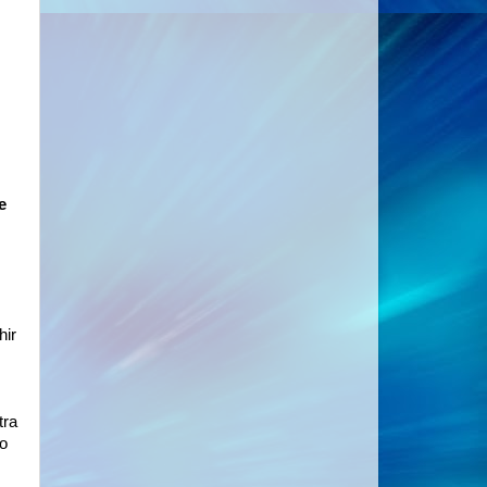
e
hir
tra
io