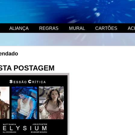
ALIANÇA
REGRAS
MURAL
CARTÕES
AC
gendado
STA POSTAGEM