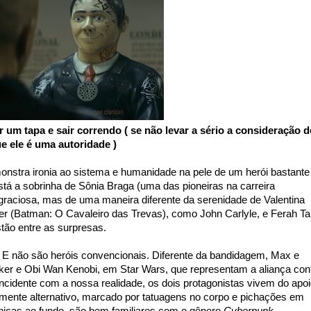
 um tapa e sair correndo ( se não levar a sério a consideração d
e ele é uma autoridade )
nstra ironia ao sistema e humanidade na pele de um herói bastante
tá a sobrinha de Sônia Braga (uma das pioneiras na carreira
i graciosa, mas de uma maneira diferente da serenidade de Valentina
er (Batman: O Cavaleiro das Trevas), como John Carlyle, e Ferah Ta
tão entre as surpresas.
 E não são heróis convencionais. Diferente da bandidagem, Max e
er e Obi Wan Kenobi, em Star Wars, que representam a aliança con
ncidente com a nossa realidade, os dois protagonistas vivem do apo
mente alternativo, marcado por tatuagens no corpo e pichações em