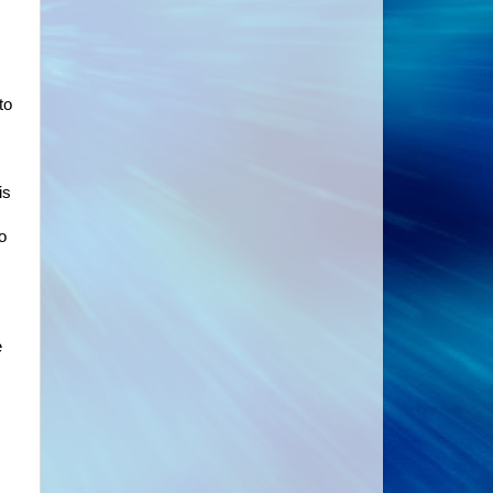
to
is
o
e