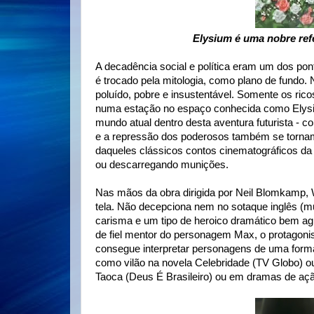
Elysium é uma nobre ref
A decadência social e política eram um dos pont
é trocado pela mitologia, como plano de fundo.
poluído, pobre e insustentável. Somente os ric
numa estação no espaço conhecida como Elysi
mundo atual dentro desta aventura futurista - c
e a repressão dos poderosos também se tornam
daqueles clássicos contos cinematográficos da e
ou descarregando munições.
Nas mãos da obra dirigida por Neil Blomkamp
tela. Não decepciona nem no sotaque inglês (mu
carisma e um tipo de heroico dramático bem a
de fiel mentor do personagem Max, o protagoni
consegue interpretar personagens de uma forma 
como vilão na novela Celebridade (TV Globo) 
Taoca (Deus É Brasileiro) ou em dramas de açã