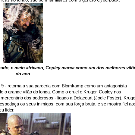
nicas ao fundo, são bem familiares com o gênero
Cyberpunk
.
xado, e meio africano, Copley marca como um dos melhores vilõ
do ano
ito 9 - retorna a sua parceria com Blomkamp como um antagonista
o o grande vilão do longa. Como o cruel o Kruger, Copley nos
mercenário dos poderosos - ligado a Delacourt (Jodie Foster). Kruge
despedaça os seus inimigos, com sua força bruta, e se mostra fiel ao
eu líder.