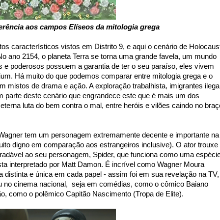
erência aos campos Elíseos da mitologia grega
os característicos vistos em Distrito 9, e aqui o cenário de Holocaus
 No ano 2154, o planeta Terra se torna uma grande favela, um mundo
os e poderosos possuem a garantia de ter o seu paraíso, eles vivem
um. Há muito do que podemos comparar entre mitologia grega e o
om mistos de drama e ação. A exploração trabalhista, imigrantes ilega
 parte deste cenário que engrandece este que é mais um dos
terna luta do bem contra o mal, entre heróis e vilões caindo no braç
, Wagner tem um personagem extremamente decente e importante na
ito digno em comparação aos estrangeiros inclusive). O ator trouxe
gradável ao seu personagem, Spider, que funciona como uma espéci
sta interpretado por Matt Damon. É incrível como Wagner Moura
distinta e única em cada papel - assim foi em sua revelação na TV,
ou no cinema nacional, seja em comédias, como o cômico Baiano
o, como o polêmico Capitão Nascimento (Tropa de Elite).