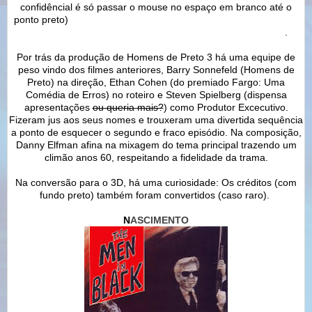
confidêncial é só passar o mouse no espaço em branco até o
ponto preto)
Outra coisa é o encontro entre o jovem e o velho K
não ocorre - como o poster sugere - uma pena nesse caso
.
Por trás da produção de Homens de Preto 3 há uma equipe de
peso vindo dos filmes anteriores, Barry Sonnefeld (Homens de
Preto) na direção, Ethan Cohen (do premiado Fargo: Uma
Comédia de Erros) no roteiro e Steven Spielberg (dispensa
apresentações
ou queria mais?
) como Produtor Excecutivo.
Fizeram jus aos seus nomes e trouxeram uma divertida sequência
a ponto de esquecer o segundo e fraco episódio. Na composição,
Danny Elfman afina na mixagem do tema principal trazendo um
climão anos 60, respeitando a fidelidade da trama.
Na conversão para o 3D, há uma curiosidade: Os créditos (com
fundo preto) também foram convertidos (caso raro).
N
ASCIMENTO