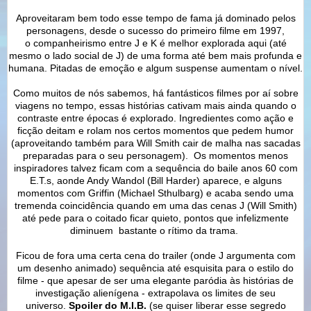
Aproveitaram bem todo esse tempo de fama já dominado pelos
personagens, desde o sucesso do primeiro filme em 1997,
o companheirismo entre J e K é melhor explorada aqui (até
mesmo o lado social de J) de uma forma até bem mais profunda e
humana. Pitadas de emoção e algum suspense aumentam o nível.
Como muitos de nós sabemos, há fantásticos filmes por aí sobre
viagens no tempo, essas histórias cativam mais ainda quando o
contraste entre épocas é explorado. Ingredientes como ação e
ficção deitam e rolam nos certos momentos que pedem humor
(aproveitando também para Will Smith cair de malha nas sacadas
preparadas para o seu personagem). Os momentos menos
inspiradores talvez ficam com a sequência do baile anos 60 com
E.T.s, aonde Andy Wandol (Bill Harder) aparece, e alguns
momentos com Griffin (Michael Sthulbarg) e acaba sendo uma
tremenda coincidência quando em uma das cenas J (Will Smith)
até pede para o coitado ficar quieto, pontos que infelizmente
diminuem bastante o rítimo da trama.
Ficou de fora uma certa cena do trailer (onde J argumenta com
um desenho animado) sequência até esquisita para o estilo do
filme - que apesar de ser uma elegante paródia às histórias de
investigação alienígena - extrapolava os limites de seu
universo.
Spoiler do M.I.B.
(se quiser liberar esse segredo