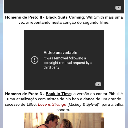
Homens de Preto
II - B
lack Suits Coming
:
Will Smith mais uma
vez arrebentando nesta canção do segundo filme.
Homens de Preto 3 -
Back In Time
:
a versão do cantor Pitbull é
uma atualização
com
mistos de hip hop e dance de um grande
sucesso de 1956,
Love is Strange
(
Mickey & Sylvia
para a trilha
)*,
sonora
.